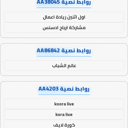
روابط نصية AA38045
اول اثنين ريادة اعمال
مشاركة ارباح ادسنس
روابط نصية AA86842
عالم الشباب
روابط نصية AA4203
koora live
kora live
كورة لايف