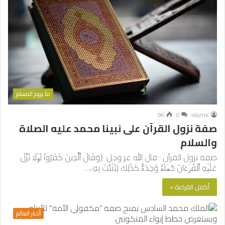
ما يهم المسلم
96
0
islamic
صفة نزول القرآن على نبينا محمد عليه الصلاة
والسلام
صفة نزول القرآن : قال الله عز وجل: {وَقَالَ ٱلَّذِينَ كَفَرُواْ لَوۡلَا نُزِّلَ
عَلَيۡهِ ٱلۡقُرۡءَانُ جُمۡلَةٗ وَٰحِدَةٗۚ كَذَٰلِكَ لِنُثَبِّتَ بِهِۦ…
أكمل القراءة »
أخبار العالم