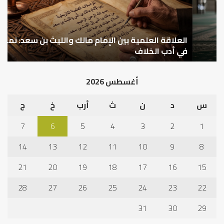
والليث
كي
بن
نتر
سعد:
خبر
نموذج
العلاقة العلمية بين الإمام مالك والليث بن سعد: نموذج
ما
ا
في
قب
في أدب الخلاف
ق
أدب
الم
الخلاف
إلى
أغسطس 2026
نجا
س
د
ن
ث
أرب
خ
ج
7
6
5
4
3
2
1
14
13
12
11
10
9
8
21
20
19
18
17
16
15
28
27
26
25
24
23
22
31
30
29