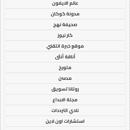
عالم الايفون
مدونة كوكان
صحيفة نهج
كار نيوز
موقع خبرة التقني
أناقة أنثى
متورخ
مدسن
روتانا تسويق
مجلة الابداع
نادي الترددات
استشارات اون لاين