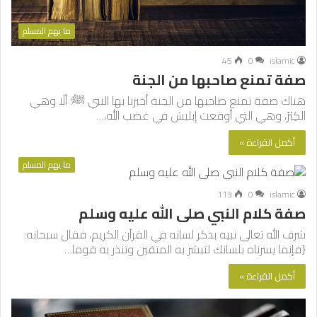
ما يهم المسلم
45
0
islamic
صفة تمنع صاحبها من الجنة
هناك صفة تمنع صاحبها من الجنة أخبرنا بها النبي ﷺ؛ ألَا وهي
الكِبْرُ، وهي التي أوقعت إبليسَ في غضب الله،…
أكمل القراءة »
ما يهم المسلم
113
0
islamic
صفة كلام النبي صلى الله عليه وسلم
شرف الله تعالى نبيه بذكر لسانه في القرآن الكريم، فقال سبحانه:
{فإنما يسرناه بلسانك لتبشر به المتقين وتنذر به قوما…
أكمل القراءة »