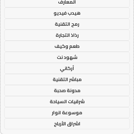
المعارف
هيدب فيديو
رمح التقنية
رذاذ التجارة
طعم وكيف
شهود نت
أركاني
مباشر التقنية
مدونة صحبة
شرقيات السياحة
موسوعة انوار
اشراق الأرباح