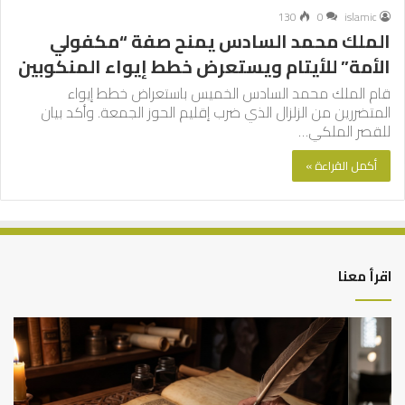
130
0
islamic
الملك محمد السادس يمنح صفة “مكفولي
الأمة” للأيتام ويستعرض خطط إيواء المنكوبين
قام الملك محمد السادس الخميس باستعراض خطط إيواء
المتضررين من الزلزال الذي ضرب إقليم الحوز الجمعة. وأكد بيان
للقصر الملكي…
أكمل القراءة »
اقرأ معنا
العلاقة
الر
العلمية
الت
بين
وال
الإمام
الم
مالك
..