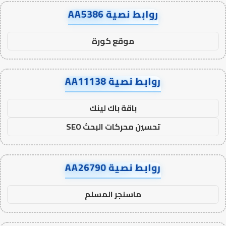
روابط نصية AA5386
موقع كورة
روابط نصية AA11138
باقة باك لينك
تحسين محركات البحث SEO
روابط نصية AA26790
ماسنجر المسلم