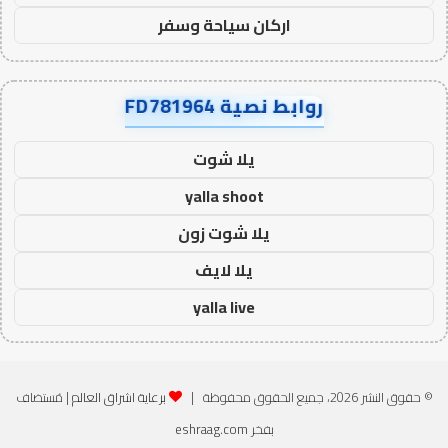
اركان سياحة وسفر
روابط نصية FD781964
يلا شوت
yalla shoot
يلا شوت زون
يلا لايف
yalla live
© حقوق النشر 2026، جميع الحقوق محفوظة |
برعاية اشراق العالم
| مُستضاف
بفخر
eshraag.com