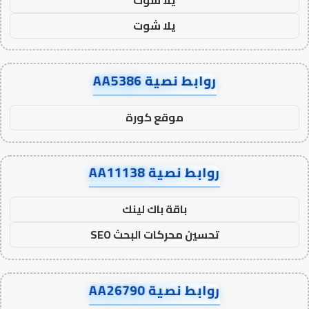
يلا شوت
روابط نصية AA5386
موقع كورة
روابط نصية AA11138
باقة باك لينك
تحسين محركات البحث SEO
روابط نصية AA26790