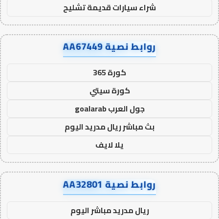
شراء سيارات قديمة تشليح
روابط نصية AA67449
كورة 365
كورة سيتي
جول العرب goalarab
بث مباشر ريال مدريد اليوم
يلا لايف
روابط نصية AA32801
ريال مدريد مباشر اليوم