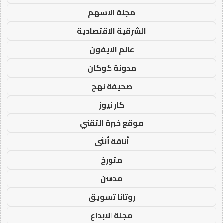
مجلة الاسهم
الشرقية الاقتصادية
عالم الايفون
مدونة كوكان
صحيفة نهج
كار نيوز
موقع خبرة التقني
أناقة أنثى
متورخ
مدسن
روتانا تسويق
مجلة الابداع