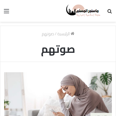
بحث
الق
عن
الرئيسية
/
صوتهم
صوتهم