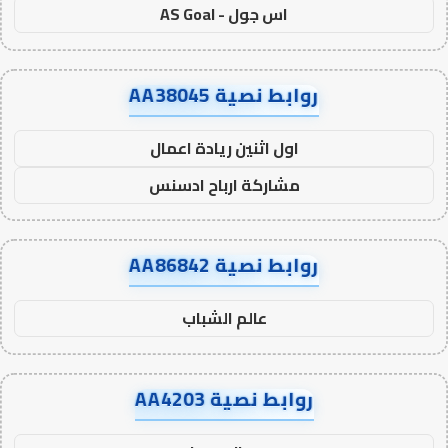
اس جول - AS Goal
روابط نصية AA38045
اول اثنين ريادة اعمال
مشاركة ارباح ادسنس
روابط نصية AA86842
عالم الشباب
روابط نصية AA4203