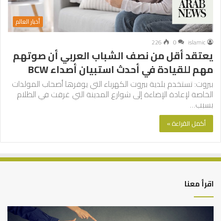
أخبار العالم
226
0
islamic
يعتقد أقل من نصف الشباب العربي أن صوتهم
مهم للقيادة في أحدث استبيان أصداء BCW
بيروت: تستخدم بلدية بيروت الكهرباء التي يوفرها أصحاب المولدات
الخاصة لإعادة الإضاءة إلى شوارع المدينة التي غرقت في الظلام
بسبب…
أكمل القراءة »
اقرأ معنا
التوازن
كي
بين
تش