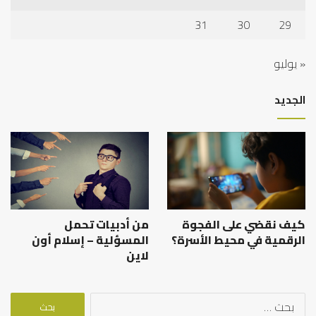
31
30
29
« يوليو
الجديد
كيف نقضي على الفجوة
من أدبيات تحمل
الرقمية في محيط الأسرة؟
المسؤلية – إسلام أون
لاين
البحث
عن: