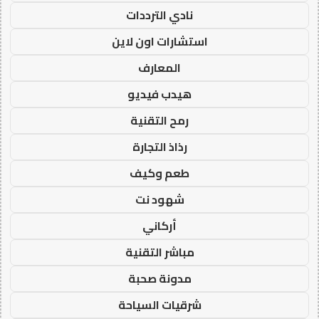
نادي الترددات
استشارات اون لاين
المعارف
هيدب فيديو
رمح التقنية
رذاذ التجارة
طعم وكيف
شهود نت
أركاني
مباشر التقنية
مدونة صحبة
شرقيات السياحة