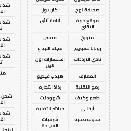
شدات
صحيفة نهج
كار نيوز
اق
موقع خبرة
أناقة أنثى
شدات
التقني
تا
متورخ
مدسن
شدات
اق
روتانا تسويق
مجلة الابداع
شدات
نادي الترددات
استشارات اون
تا
لاين
متجر
المعارف
هيدب فيديو
رمح التقنية
رذاذ التجارة
شحن يل
طعم وكيف
شهود نت
اق
أركاني
مباشر التقنية
شدات
اق
مدونة صحبة
شرقيات
السياحة
ايتونز