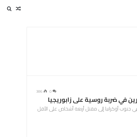
مقال
بحث
عن
عشوائي
386
0
ن في ضربة روسية على زابوريجيا
ي جنوب أوكرانيا إلى مقتل أربعة أشخاص على الأقل