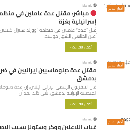
islamic
أخبار العالم
مباشر: مقتل عدة عاملين في منظمة
إسرائيلية بغزة
قُتل “عدة” عاملين في منظمة “وورلد سنترال كيتشن” ب
أعلن الطاهي الشهير خوسيه…
أكمل القراءة »
islamic
أخبار العالم
مقتل عدة دبلوماسيين إيرانيين في ضرب
بدمشق
قال التلفزيون الرسمي الإيراني الإثنين، إن عدة دبلوماس
القنصلية الإيرانية بدمشق. يأتي ذلك بعد أن…
أكمل القراءة »
islamic
أخبار العالم
غياب اللاعبَين ووكر وستونز بسبب الإ