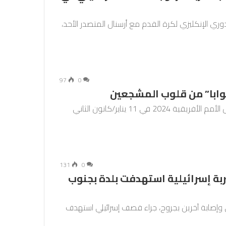
 الإنكليزي لكرة القدم مع أرسنال المتصدر الأحد،
97
0
أكوابا” من قلوب المشجعين
موفد فرانس24 إلى ساحل العاج – بدأت فعاليات كأس الأمم الأفريقية 2024 في 11 يناير/كانون الثاني
131
0
بة إسرائيلية استهدفت بلدة بجنوب
 وإصابة آخرين بجروح، جراء قصف إسرائيلي استهدف