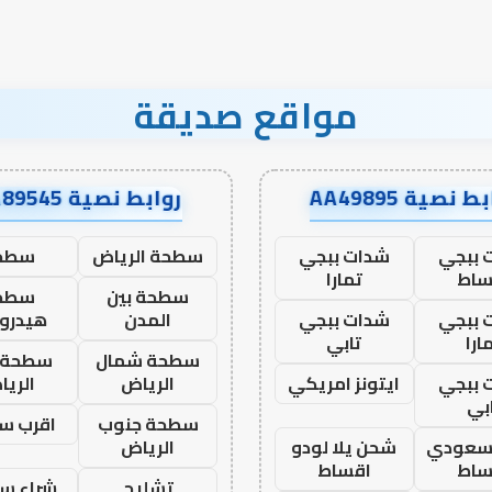
مواقع صديقة
ط نصية AA49895
روابط نصية AA89545
 ببجي
شدات ببجي
سطحة الرياض
سطح
ساط
تمارا
سطحة بين
سطح
 ببجي
شدات ببجي
المدن
هيدرو
ارا
تابي
سطحة شمال
سطحة 
 ببجي
ايتونز امريكي
الرياض
الري
بي
سطحة جنوب
اقرب س
 سعودي
شحن يلا لودو
الرياض
ساط
اقساط
تشليح
شراء سي