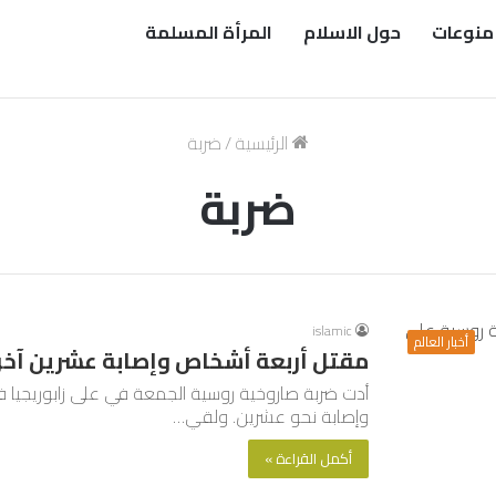
منوعات
حول الاسلام
المرأة المسلمة
الرئيسية
/
ضربة
ضربة
islamic
أخبار العالم
مقتل أربعة أشخاص وإصابة عشرين آخري
أدت ضربة صاروخية روسية الجمعة في على زابوريجيا ف
وإصابة نحو عشرين. ولقي…
أكمل القراءة »