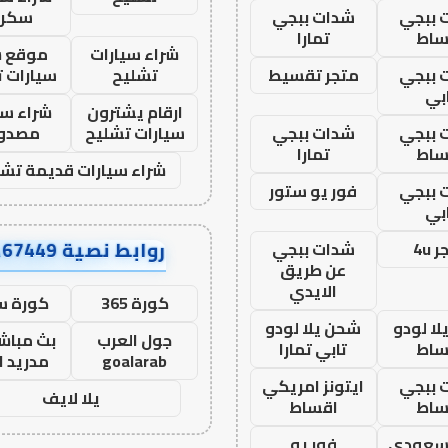
 ببجي
شدات ببجي
سكرا
ساط
تمارا
شراء سيارات
موقع ش
 ببجي
متجر تقسيط
تشليح
سيارات 
بي
ارقام يشترون
شراء سي
 ببجي
شدات ببجي
سيارات تشليح
مصدو
ساط
تمارا
شراء سيارات قديمة تشل
 ببجي
فور يو ستور
بي
روابط نصية AA67449
 4u
شدات ببجي
عن طريق
الايدي
كورة 365
كورة س
ا لودو
شحن يلا لودو
جول العرب
بث مباشر
ساط
تابي تمارا
goalarab
مدريد ا
 ببجي
ايتونز امريكي
يلا لايف
ساط
اقساط
 سعودي
فور يو