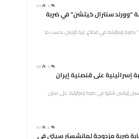
93
0
 "وورلد سنترال كيتشن" في ضربة
ضربة إسرائيلية في قطاع غزة الإثنين، بحسب ما
99
0
ة إسرائيلية على قنصلية إيران
يين إيرانيين قُتلوا في ضربة إسرائيلية على مبنى
87
0
صابة ضربة مزدوجة لمانشستر سيتي في