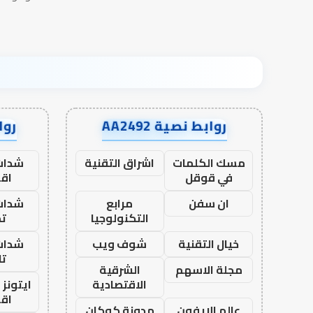
روابط نصية AA2492
رواب
مسك الكلمات
اشراق التقنية
شدات
في قوقل
اق
ان سفن
مرابع
شدات
التكنولوجيا
تم
خيال التقنية
شوف ويب
شدات
تا
مجلة الاسهم
الشرقية
الاقتصادية
ايتونز
اق
عالم الايفون
مدونة كوكان