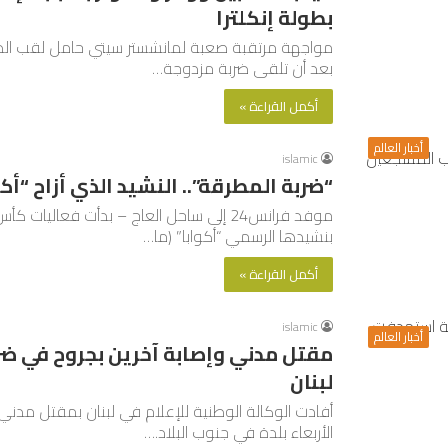
بطولة إنكلترا
مواجهة مرتقبة صعبة لمانشستر سيتي حامل لقب الدوري
بعد أن تلقى ضربة مزدوجة…
أكمل القراءة »
أخبار العالم
islamic
“ضربة المطرقة”.. النشيد الذي أزاح “
بنشيدها الرسمي “أكوابا” (ما…
أكمل القراءة »
islamic
أخبار العالم
مقتل مدني وإصابة آخرين بجروح في ضر
لبنان
أفادت الوكالة الوطنية للإعلام في لبنان بمقتل مدني
الأربعاء بلدة في جنوب البلاد.…