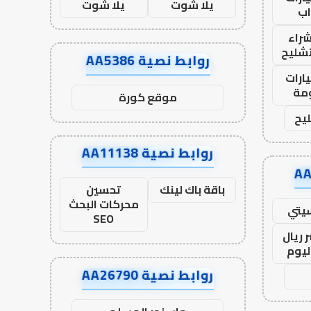
يلا شوت
يلا شوت
ب
راء
تشليح
روابط نصية AA5386
ارات
مة
موقع كورة
يح
روابط نصية AA11138
باقة باك لينك
تحسين
محركات البحث
يتي
SEO
 ريال
ليوم
روابط نصية AA26790