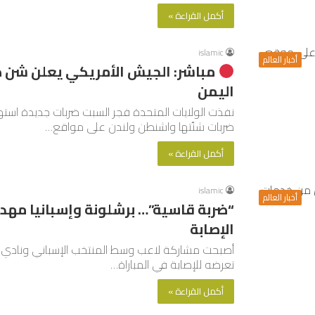
أكمل القراءة »
islamic
أخبار العالم
مباشر: الجيش الأمريكي يعلن شن ض
اليمن
نفذت الولايات المتحدة فجر السبت ضربات جديدة استه
ضربات شنّتها واشنطن ولندن على مواقع…
أكمل القراءة »
islamic
أخبار العالم
“ضربة قاسية”… برشلونة وإسبانيا مهدد
الإصابة
تعرضه للإصابة في المباراة…
أكمل القراءة »