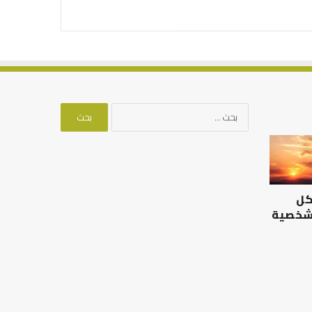
البحث
عن:
الرصيد
التوازن
التربوي
بين
والطفولة
عمل
المبكرة
الدنيا
كل
..
وطلب
كيف
الآخرة
 شخصية
نترجم
الرصيد التربوي والطفولة
خبرات
المبكرة .. كيف نترجم خبرات ما
التوازن بين عمل الدن
ما
قبل المدرسة إلى نجاح؟
الآخرة
قبل
المدرسة
إلى