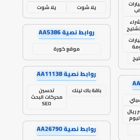
ارات
يلا شوت
يلا شوت
ب
راء
تشليح
روابط نصية AA5386
ارات
مة
موقع كورة
يح
روابط نصية AA11138
باقة باك لينك
تحسين
محركات البحث
يتي
SEO
 ريال
ليوم
روابط نصية AA26790