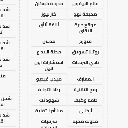
عالم الايفون
مدونة كوكان
شدات
صحيفة نهج
كار نيوز
اق
موقع خبرة
أناقة أنثى
شدات
التقني
تا
متورخ
مدسن
شدات
اق
روتانا تسويق
مجلة الابداع
شدات
نادي الترددات
استشارات اون
تا
لاين
متجر
المعارف
هيدب فيديو
رمح التقنية
رذاذ التجارة
شحن يل
طعم وكيف
شهود نت
اق
أركاني
مباشر التقنية
شدات
اق
مدونة صحبة
شرقيات
السياحة