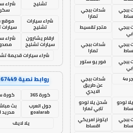
تشليح
شراء سي
 ببجي
شدات ببجي
سكرا
ساط
تمارا
شراء سيارات
موقع ش
 ببجي
متجر تقسيط
تشليح
سيارات 
بي
ارقام يشترون
شراء سي
 ببجي
شدات ببجي
سيارات تشليح
مصدو
ساط
تمارا
شراء سيارات قديمة تشل
 ببجي
فور يو ستور
بي
روابط نصية AA67449
 4u
شدات ببجي
عن طريق
الايدي
كورة 365
كورة س
ا لودو
شحن يلا لودو
جول العرب
بث مباشر
ساط
تابي تمارا
goalarab
مدريد ا
 ببجي
ايتونز امريكي
يلا لايف
ساط
اقساط