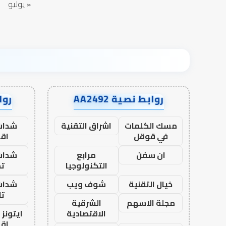
« يوليو
روابط نصية AA2492
رواب
مسك الكلمات
اشراق التقنية
شدات
في قوقل
اق
ان سفن
مرابع
شدات
التكنولوجيا
تم
خيال التقنية
شوف ويب
شدات
تا
مجلة الاسهم
الشرقية
الاقتصادية
ايتونز
اق