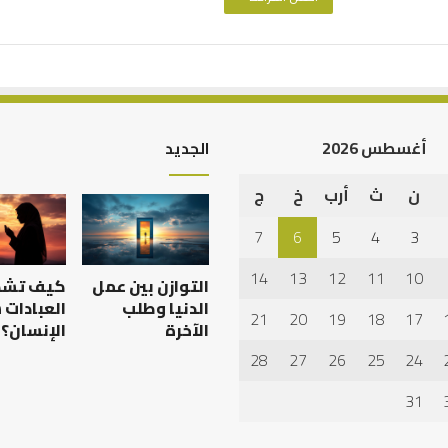
أغسطس 2026
الجديد
ن
ث
أرب
خ
ج
العلاقة
العلمية
7
6
5
4
3
بين
الإمام
14
13
12
11
10
التوازن بين عمل
كيف تش
مالك
والليث
الدنيا وطلب
العبادات
21
20
19
18
17
بن
الآخرة
الإنسان؟
العلاقة العلمية بين الإمام
سعد:
28
27
26
25
24
 عدم استجابة
مالك والليث بن سعد: نموذج
نموذج
في أدب الخلاف
في
31
أدب
الخلاف