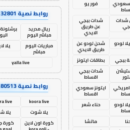
 سعودي
فور يو
ساط
روابط نصية AA32801
شدات
شدات ببجي
جي
عن طريق
ريال مدريد
برشلونة 
الايدي
مباشر اليوم
اليو
ا لودو
شحن لودو عن
مباريات اليوم
يلا لا
طريق الايدي
مباشر
 ببجي
بطاقات ايتونز
yalla live
ستيشن
شدات ببجي
ور
اقساط
روابط نصية AA80513
 امريكي
ايتونز سعودي
ساط
اقساط
ra live
koora live
ا لودو
حناء شعر
ساط
يلا شوت
يلا ش
نا
ماتشا
كورة اون لاين
كورة ج
a goal
- kora onli