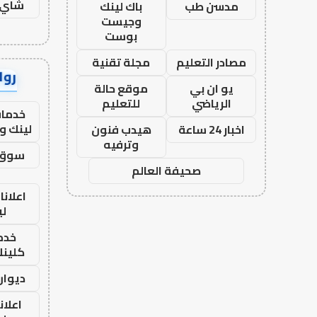
شاي 
مدسن طب
باك لينك
وجيست
بوست
مصادر التعليم
مجلة تقنية
رواب
يو ان بي
موقع حالة
الرياضي
للتعليم
خدمات
لينك و
اخبار 24 ساعة
هيدب فنون
وترفيه
سوق 
صحيفة العالم
اعلانا
لي
خدما
كلينك 26
ديوان
اعلان