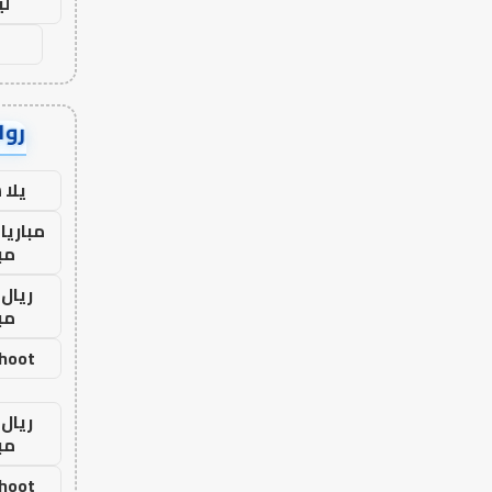
لي
رواب
يلا
مباريا
مب
ريال 
مب
shoot
ريال 
مب
shoot