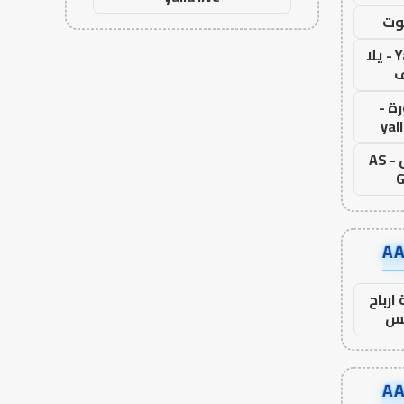
وت
Yalla Live - يلا
ف
ة -
yal
اس جول - AS
G
ارباح
س