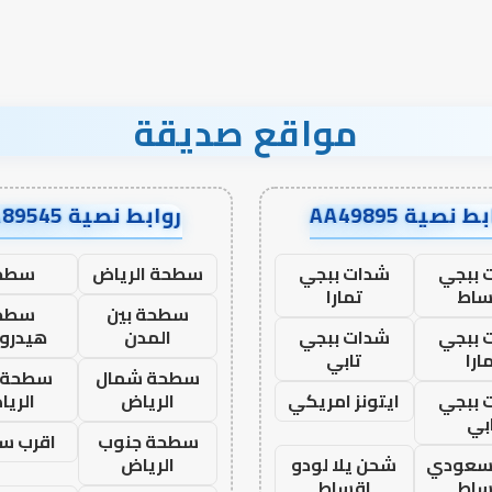
مواقع صديقة
ط نصية AA49895
روابط نصية AA89545
 ببجي
شدات ببجي
سطحة الرياض
سطح
ساط
تمارا
سطحة بين
سطح
 ببجي
شدات ببجي
المدن
هيدرو
ارا
تابي
سطحة شمال
سطحة 
 ببجي
ايتونز امريكي
الرياض
الري
بي
سطحة جنوب
اقرب س
 سعودي
شحن يلا لودو
الرياض
ساط
اقساط