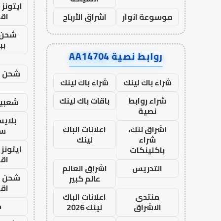
ايتونز
اق
موسوعة انوار
اشراق الأرباح
شحن 
بب
روابط نصية AA14704
شحن يل
شراء باك لينك
شراء باك لينك
شراء روابط
باقات باك لينك
شعبية
نصية
بلاي
اشراق لنك،
اعلانات الباك
ست
شراء
لينك
ايتونز
باكلينكات
اق
التدريس
اشراق العالم
شحن يل
عالم كبير
اق
منتدى
اعلانات الباك
ح
الاشراق
لينك 2026