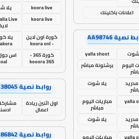
نك
koora live
يلا ش
اعلانات باكلينك
koora live
لاي
ط نصية AA98746
كورة اون لاين
يلا كور
lakora
- koora onl
 شوت
yalla shoot
كورة 365 -
oal
kooora 365
ت اليوم
برشلونة مباشر
اشر
مدريد
يلا شوت
روابط نصية AA38045
اشر
yalla 
مباريات اليوم
اول اثنين ريادة
مشاركة 
مباشر
اعمال
ادسن
مدريد
يلا شوت
اشر
روابط نصية AA86842
yalla 
مباريات اليوم