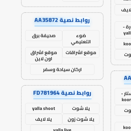
لايف
روابط نصية AA35872
ة -
yal
ضوء
صحيفة برق
التعليمي
koo
موقع اشراقات
موقع اشراق
وت
اون لاين
اركان سياحة وسفر
روابط نصية FD781964
ار -
koor
يلا شوت
yalla shoot
وت
يلا شوت زون
يلا لايف
koo
yalla live