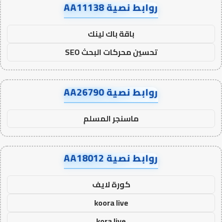
روابط نصية AA11138
باقة باك لينك
تحسين محركات البحث SEO
روابط نصية AA26790
ماسنجر المسلم
روابط نصية AA18012
كورة لايف
koora live
kora live