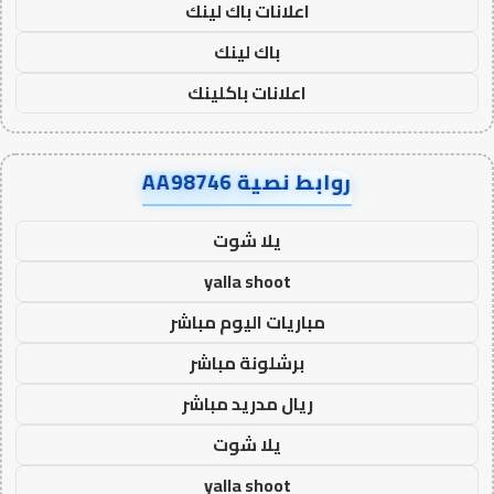
اعلانات باك لينك
باك لينك
اعلانات باكلينك
روابط نصية AA98746
يلا شوت
yalla shoot
مباريات اليوم مباشر
برشلونة مباشر
ريال مدريد مباشر
يلا شوت
yalla shoot