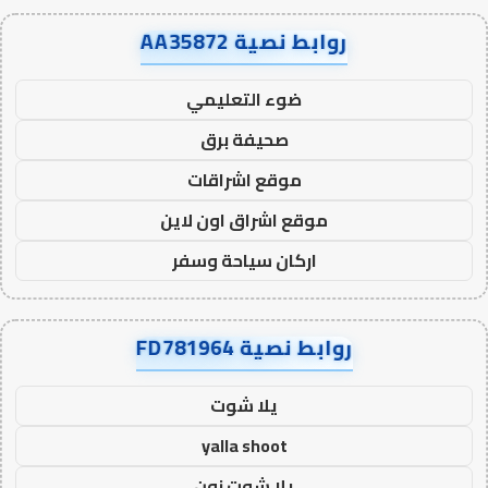
روابط نصية AA35872
ضوء التعليمي
صحيفة برق
موقع اشراقات
موقع اشراق اون لاين
اركان سياحة وسفر
روابط نصية FD781964
يلا شوت
yalla shoot
يلا شوت زون