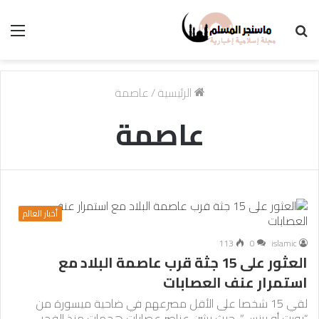
بحث
الق
عن
الرئيسية
/
عاصمة
عاصمة
أخبار العالم
113
0
islamic
العثور على 15 جثة قرب عاصمة البلاد مع
استمرار عنف العصابات
لقي 15 شخصا على الأقل مصرعهم في ضاحية ميسورة من
“بورت أو برنس”، حيث يشن عناصر عصابات هجمات منذ الفجر،…