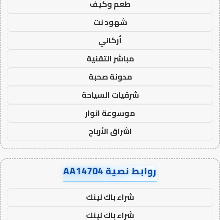
طعم وكيف
شهود نت
أركاني
مباشر التقنية
مدونة صحبة
شرقيات السياحة
موسوعة انوار
اشراق الأرباح
روابط نصية AA14704
شراء باك لينك
شراء باك لينك