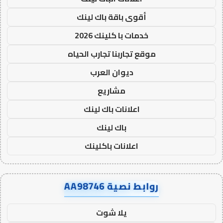
أقوى باقة باك لينك
خدمات با كلينك 2026
موقع تجاربنا تجارب الحياه
ديوان العرب
مشاريع
اعلانات باك لينك
باك لينك
اعلانات باكلينك
روابط نصية AA98746
يلا شوت