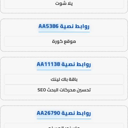
يلا شوت
روابط نصية AA5386
موقع كورة
روابط نصية AA11138
باقة باك لينك
تحسين محركات البحث SEO
روابط نصية AA26790
ماسنجر المسلم