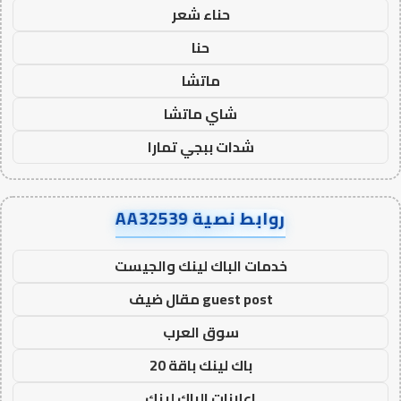
حناء شعر
حنا
ماتشا
شاي ماتشا
شدات ببجي تمارا
روابط نصية AA32539
خدمات الباك لينك والجيست
guest post مقال ضيف
سوق العرب
باك لينك باقة 20
اعلانات الباك لينك