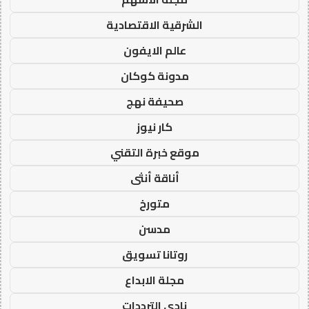
الشرقية الاقتصادية
عالم الايفون
مدونة كوكان
صحيفة نهج
كار نيوز
موقع خبرة التقني
أناقة أنثى
متورخ
مدسن
روتانا تسويق
مجلة الابداع
نادي الترددات