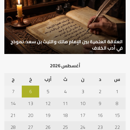
بين
وال
الإمام
الم
مالك
..
والليث
كي
بن
نتر
سعد:
خبر
نموذج
العلاقة العلمية بين الإمام مالك والليث بن سعد: نموذج
ما
ا
في
قب
في أدب الخلاف
ق
أدب
الم
الخلاف
إلى
أغسطس 2026
نجا
س
د
ن
ث
أرب
خ
ج
7
6
5
4
3
2
1
14
13
12
11
10
9
8
21
20
19
18
17
16
15
28
27
26
25
24
23
22