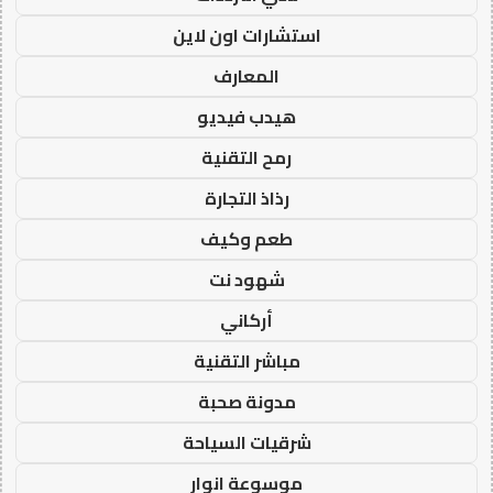
استشارات اون لاين
المعارف
هيدب فيديو
رمح التقنية
رذاذ التجارة
طعم وكيف
شهود نت
أركاني
مباشر التقنية
مدونة صحبة
شرقيات السياحة
موسوعة انوار