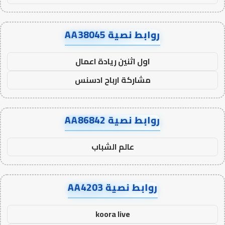
روابط نصية AA38045
اول اثنين ريادة اعمال
مشاركة ارباح ادسنس
روابط نصية AA86842
عالم الشباب
روابط نصية AA4203
koora live