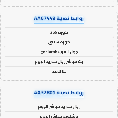
روابط نصية AA67449
كورة 365
كورة سيتي
جول العرب goalarab
بث مباشر ريال مدريد اليوم
يلا لايف
روابط نصية AA32801
ريال مدريد مباشر اليوم
برشلونة مباشر اليوم