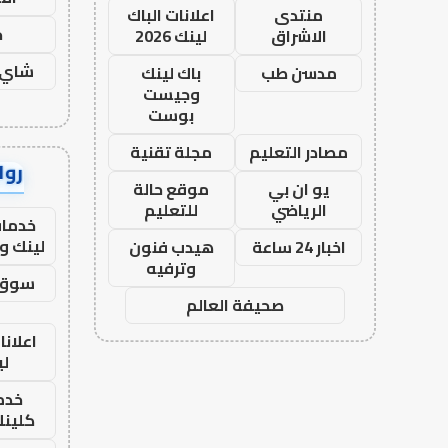
منتدى
اعلانات الباك
ح
الاشراق
لينك 2026
شاي 
مدسن طب
باك لينك
وجيست
بوست
مصادر التعليم
مجلة تقنية
رواب
يو ان بي
موقع حالة
الرياضي
للتعليم
خدمات
لينك و
اخبار 24 ساعة
هيدب فنون
وترفيه
سوق 
صحيفة العالم
اعلانا
لي
خدما
كلينك 26