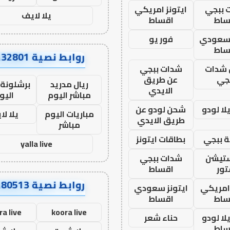
 ببجي
ايتونز امريكي
يلا لايف
ساط
اقساط
 سعودي
فور يو
ساط
روابط نصية AA32801
شدات
شدات ببجي
جي
عن طريق
ريال مدريد
برشلونة 
الايدي
مباشر اليوم
اليو
ا لودو
شحن لودو عن
مباريات اليوم
يلا لا
طريق الايدي
مباشر
 ببجي
بطاقات ايتونز
yalla live
ستيشن
شدات ببجي
ور
اقساط
روابط نصية AA80513
 امريكي
ايتونز سعودي
ساط
اقساط
ra live
koora live
ا لودو
حناء شعر
ساط