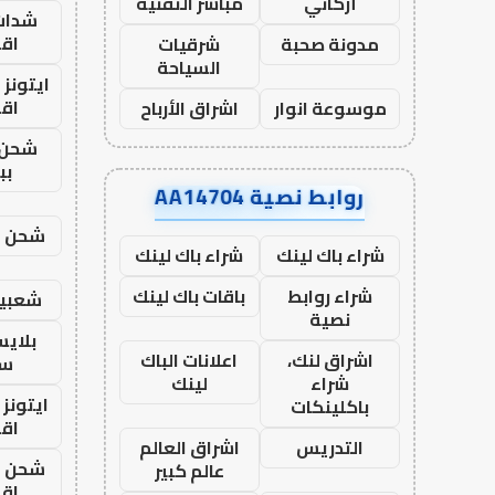
أركاني
مباشر التقنية
شدات
اق
مدونة صحبة
شرقيات
السياحة
ايتونز
اق
موسوعة انوار
اشراق الأرباح
شحن 
بب
روابط نصية AA14704
شحن يل
شراء باك لينك
شراء باك لينك
شراء روابط
باقات باك لينك
شعبية
نصية
بلاي
اشراق لنك،
اعلانات الباك
ست
شراء
لينك
ايتونز
باكلينكات
اق
التدريس
اشراق العالم
شحن يل
عالم كبير
اق