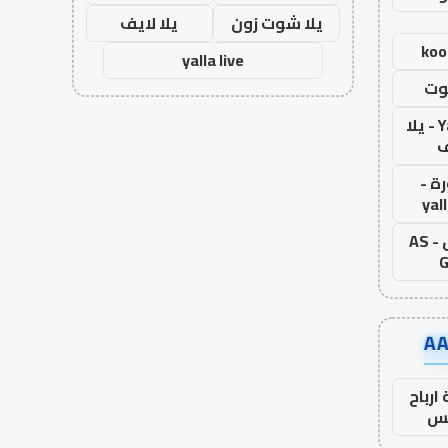
يلا شوت زون
يلا لايف
koo
yalla live
وت
Yalla Live - يلا
ف
ة -
yal
اس جول - AS
G
ارباح
س