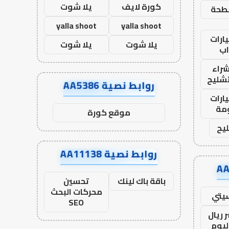
كورة لايف
يلا شوت
طحة
yalla shoot
yalla shoot
ارات
يلا شوت
يلا شوت
ب
راء
تشليح
روابط نصية AA5386
ارات
مة
موقع كورة
يح
روابط نصية AA11138
باقة باك لينك
تحسين
محركات البحث
يتي
SEO
 ريال
ليوم