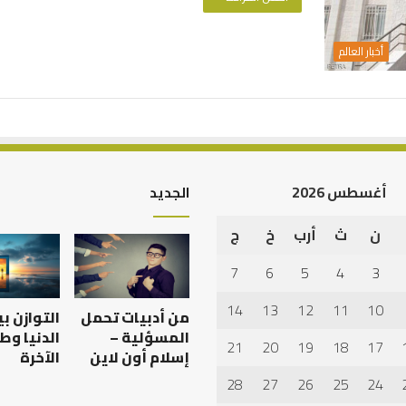
أخبار العالم
أغسطس 2026
الجديد
ن
ث
أرب
خ
ج
أهم
أسباب
7
6
5
4
3
عدم
استجابة
14
13
12
11
10
من أدبيات تحمل
التوازن ب
الدعاء
المسؤلية –
الدنيا وط
21
20
19
18
17
إسلام أون لاين
الآخرة
28
27
26
25
24
 العبادات شخصية
أهم أسباب عدم استجابة