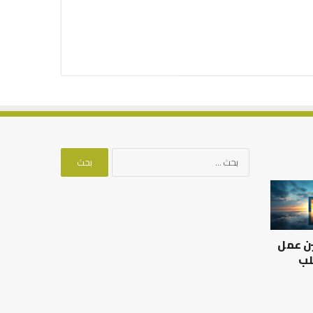
البحث
عن:
العلاقة
من
العلمية
أدبيات
بين
تحمل
الإمام
المسؤلية
ين عمل
مالك
–
والليث
إسلام
لب
بن
أون
العلاقة العلمية بين الإمام
سعد:
لاين
مالك والليث بن سعد: نموذج
من أدبيات تحمل المس
نموذج