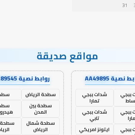
الدعاء
31
مواقع صديقة
ط نصية AA49895
روابط نصية AA89545
 ببجي
شدات ببجي
سطحة الرياض
سطح
ساط
تمارا
سطحة بين
سطح
 ببجي
شدات ببجي
المدن
هيدرو
ارا
تابي
سطحة شمال
سطحة 
 ببجي
ايتونز امريكي
الرياض
الري