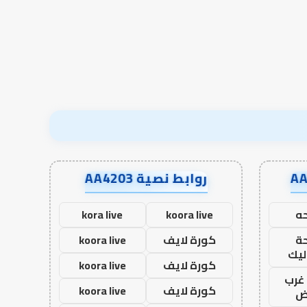
في أدب الخلاف
إسلام أون لاين
في
أدب
الخلاف
روابط نصية AA4203
ه
koora live
kora live
ة
كورة لايف
koora live
ليك
كورة لايف
koora live
غرب
كورة لايف
koora live
اض