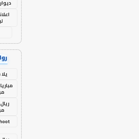
ديوان
اعلان
لي
رواب
يلا
مباريا
مب
ريال 
مب
shoot