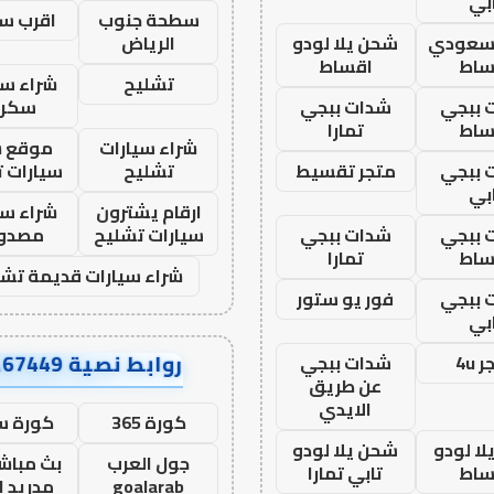
بي
سطحة جنوب
اقرب س
 سعودي
شحن يلا لودو
الرياض
ساط
اقساط
تشليح
شراء سي
 ببجي
شدات ببجي
سكرا
ساط
تمارا
شراء سيارات
موقع ش
 ببجي
متجر تقسيط
تشليح
سيارات 
بي
ارقام يشترون
شراء سي
 ببجي
شدات ببجي
سيارات تشليح
مصدو
ساط
تمارا
شراء سيارات قديمة تشل
 ببجي
فور يو ستور
بي
روابط نصية AA67449
 4u
شدات ببجي
عن طريق
الايدي
كورة 365
كورة س
ا لودو
شحن يلا لودو
جول العرب
بث مباشر
ساط
تابي تمارا
goalarab
مدريد ا