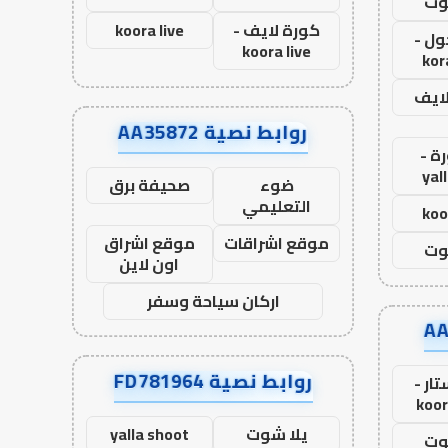
وت
كورة لايف -
koora live
ول -
koora live
kor
لايف
روابط نصية AA35872
ة -
yal
ضوء
صحيفة برق
التعليمي
koo
موقع اشراقات
موقع اشراق
وت
اون لاين
اركان سياحة وسفر
روابط نصية FD781964
ار -
koor
يلا شوت
yalla shoot
وت