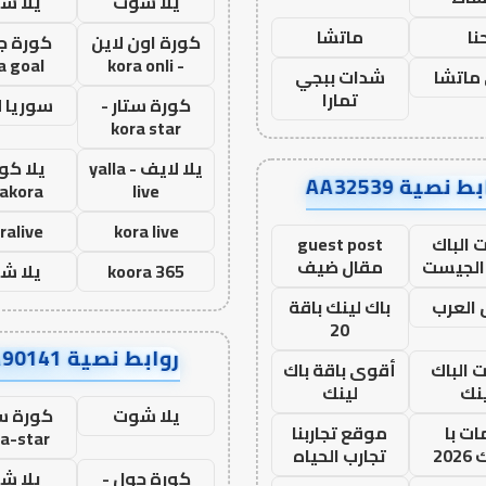
يلا شوت
يلا ش
نا
ماتشا
كورة اون لاين
كورة ج
a goal
- kora onli
ماتشا
شدات ببجي
تمارا
كورة ستار -
سوريا 
kora star
يلا لايف - yalla
يلا كور
ط نصية AA32539
lakora
live
ralive
kora live
 الباك
guest post
الجيست
مقال ضيف
koora 365
يلا ش
العرب
باك لينك باقة
20
روابط نصية AA90141
ت الباك
أقوى باقة باك
نك
لينك
يلا شوت
كورة ست
ت با
موقع تجاربنا
a-star
20
تجارب الحياه
كورة جول -
يلا ش