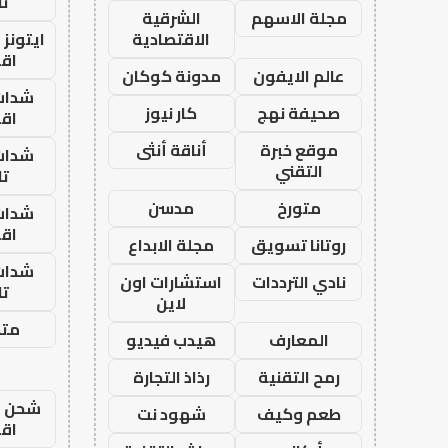
تا
مجلة الاسهم
الشرقية
الاقتصادية
ايتونز
اق
عالم الايفون
مدونة كوكان
شدات
صحيفة نهج
كار نيوز
اق
موقع خبرة
أناقة أنثى
شدات
التقني
تا
متورخ
مدسن
شدات
اق
روتانا تسويق
مجلة الابداع
شدات
نادي الترددات
استشارات اون
تا
لاين
متجر
المعارف
هيدب فيديو
رمح التقنية
رذاذ التجارة
شحن يل
طعم وكيف
شهود نت
اق