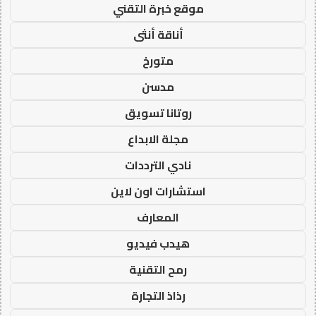
موقع خبرة التقني
أناقة أنثى
متورخ
مدسن
روتانا تسويق
مجلة الابداع
نادي الترددات
استشارات اون لاين
المعارف
هيدب فيديو
رمح التقنية
رذاذ التجارة