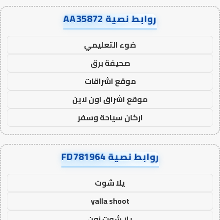
روابط نصية AA35872
ضوء التعليمي
صحيفة برق
موقع اشراقات
موقع اشراق اون لاين
اركان سياحة وسفر
روابط نصية FD781964
يلا شوت
yalla shoot
يلا شوت زون