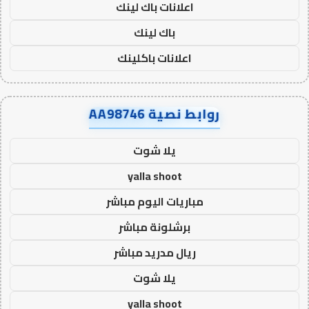
اعلانات باك لينك
باك لينك
اعلانات باكلينك
روابط نصية AA98746
يلا شوت
yalla shoot
مباريات اليوم مباشر
برشلونة مباشر
ريال مدريد مباشر
يلا شوت
yalla shoot