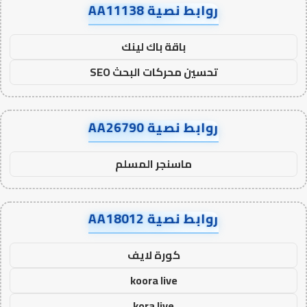
روابط نصية AA11138
باقة باك لينك
تحسين محركات البحث SEO
روابط نصية AA26790
ماسنجر المسلم
روابط نصية AA18012
كورة لايف
koora live
kora live