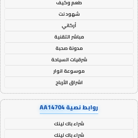
طعم وكيف
شهود نت
أركاني
مباشر التقنية
مدونة صحبة
شرقيات السياحة
موسوعة انوار
اشراق الأرباح
روابط نصية AA14704
شراء باك لينك
شراء باك لينك