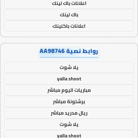
اعلانات باك لينك
باك لينك
اعلانات باكلينك
روابط نصية AA98746
يلا شوت
yalla shoot
مباريات اليوم مباشر
برشلونة مباشر
ريال مدريد مباشر
يلا شوت
yalla shoot