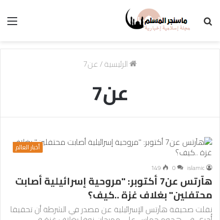
بحث
الق
عن
الرئيسية
/
عن7
عن7
أخبار العالم
149
0
islamic
هآرتس عن7 أكتوبر: "مروحية إسرائيلية أصابت
محتفلين" بغلاف غزة ..كيف؟
نقلت صحيفة هآرتس الإسرائيلية عن مصدر في الشرطة أن تحقيقا
أُجري في هجوم حماس على مهرجان نوفا بغلاف غزة في…