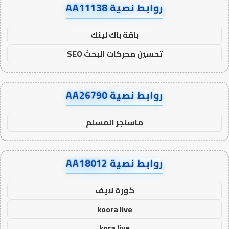
روابط نصية AA11138
باقة باك لينك
تحسين محركات البحث SEO
روابط نصية AA26790
ماسنجر المسلم
روابط نصية AA18012
كورة لايف
koora live
kora live