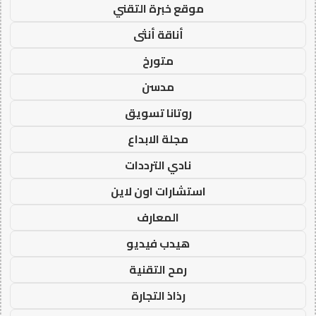
موقع خبرة التقني
أناقة أنثى
متورخ
مدسن
روتانا تسويق
مجلة الابداع
نادي الترددات
استشارات اون لاين
المعارف
هيدب فيديو
رمح التقنية
رذاذ التجارة