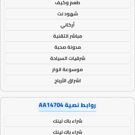
طعم وكيف
شهود نت
أركاني
مباشر التقنية
مدونة صحبة
شرقيات السياحة
موسوعة انوار
اشراق الأرباح
روابط نصية AA14704
شراء باك لينك
شراء باك لينك