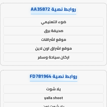
روابط نصية AA35872
ضوء التعليمي
صحيفة برق
موقع اشراقات
موقع اشراق اون لاين
اركان سياحة وسفر
روابط نصية FD781964
يلا شوت
yalla shoot
يلا شوت زون