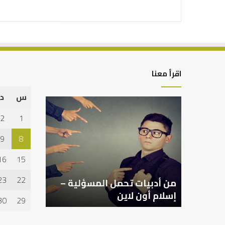
اقرأ معنا
س
د
من
أدبيات
2
1
تحمل
المسؤلية
9
8
–
إسلام
16
15
أون
لاين
23
22
من أدبيات تحمل المسؤلية –
إسلام أون لاين
30
29