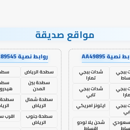
مواقع صديقة
ط نصية AA49895
روابط نصية AA89545
 ببجي
شدات ببجي
سطحة الرياض
سطح
ساط
تمارا
سطحة بين
سطح
 ببجي
شدات ببجي
المدن
هيدرو
ارا
تابي
سطحة شمال
سطحة 
 ببجي
ايتونز امريكي
الرياض
الري
بي
سطحة جنوب
اقرب س
 سعودي
شحن يلا لودو
الرياض
ساط
اقساط