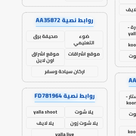
لايف
روابط نصية AA35872
ة -
yal
ضوء
صحيفة برق
التعليمي
koo
موقع اشراقات
موقع اشراق
وت
اون لاين
اركان سياحة وسفر
روابط نصية FD781964
ار -
koor
يلا شوت
yalla shoot
وت
يلا شوت زون
يلا لايف
koo
yalla live