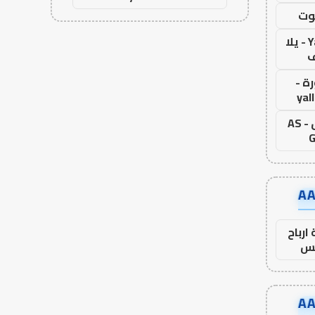
وت
Yalla Live - يلا
ف
ة -
yal
اس جول - AS
G
ارباح
س