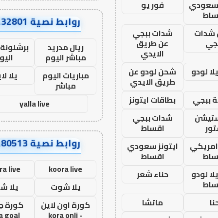
 سعودي
فور يو
ساط
روابط نصية AA32801
شدات
شدات ببجي
جي
عن طريق
ريال مدريد
برشلونة 
الايدي
مباشر اليوم
اليو
ا لودو
شحن لودو عن
مباريات اليوم
يلا لا
طريق الايدي
مباشر
 ببجي
بطاقات ايتونز
yalla live
ستيشن
شدات ببجي
ور
اقساط
روابط نصية AA80513
 امريكي
ايتونز سعودي
ساط
اقساط
ra live
koora live
ا لودو
حناء شعر
ساط
يلا شوت
يلا ش
نا
ماتشا
كورة اون لاين
كورة ج
a goal
- kora onli