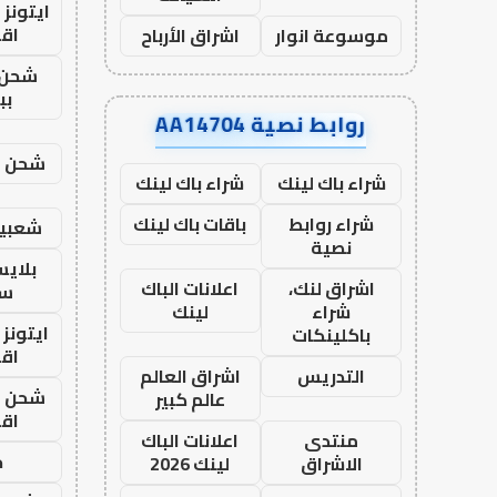
ايتونز
اق
موسوعة انوار
اشراق الأرباح
شحن 
بب
روابط نصية AA14704
شحن يل
شراء باك لينك
شراء باك لينك
شراء روابط
باقات باك لينك
شعبية
نصية
بلاي
اشراق لنك،
اعلانات الباك
ست
شراء
لينك
ايتونز
باكلينكات
اق
التدريس
اشراق العالم
شحن يل
عالم كبير
اق
منتدى
اعلانات الباك
ح
الاشراق
لينك 2026