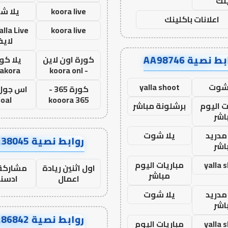
نك
koora live
يلا ش
اعلانات باكلينك
koora live
لاي
ط نصية AA98746
كورة اون لاين
يلا كور
lakora
- koora onl
 شوت
yalla shoot
كورة 365 -
oal
kooora 365
ت اليوم
برشلونة مباشر
اشر
مدريد
يلا شوت
روابط نصية AA38045
اشر
yalla 
مباريات اليوم
اول اثنين ريادة
مشاركة 
مباشر
اعمال
ادسن
مدريد
يلا شوت
اشر
روابط نصية AA86842
yalla 
مباريات اليوم