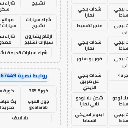
تشليح
شراء سي
 ببجي
شدات ببجي
سكرا
ساط
تمارا
شراء سيارات
موقع ش
 ببجي
متجر تقسيط
تشليح
سيارات 
بي
ارقام يشترون
شراء سي
 ببجي
شدات ببجي
سيارات تشليح
مصدو
ساط
تمارا
شراء سيارات قديمة تشل
 ببجي
فور يو ستور
بي
روابط نصية AA67449
 4u
شدات ببجي
عن طريق
الايدي
كورة 365
كورة س
ا لودو
شحن يلا لودو
جول العرب
بث مباشر
ساط
تابي تمارا
goalarab
مدريد ا
 ببجي
ايتونز امريكي
يلا لايف
ساط
اقساط