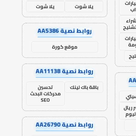
ارات
يلا شوت
يلا شوت
ب
راء
تشليح
روابط نصية AA5386
ارات
مة
موقع كورة
يح
روابط نصية AA11138
باقة باك لينك
تحسين
محركات البحث
يتي
SEO
 ريال
ليوم
روابط نصية AA26790