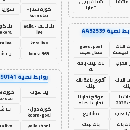
ماتشا
شدات ببجي
تمارا
كورة ستار -
سوريا 
kora star
يلا لايف - yalla
يلا كور
ط نصية AA32539
lakora
live
ralive
kora live
 الباك
guest post
الجيست
مقال ضيف
koora 365
يلا ش
العرب
باك لينك باقة
20
روابط نصية AA90141
ت الباك
أقوى باقة باك
نك
لينك
يلا شوت
كورة ست
ت با
موقع تجاربنا
a-star
20
تجارب الحياه
كورة جول -
يلا ش
 العرب
مشاريع
koora-goal
ات باك
باك لينك
ra live
yalla shoot