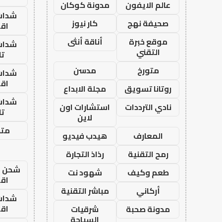
عالم الايفون
مدونة كوكان
شدات
صحيفة نهج
كار نيوز
اق
موقع خبرة
أناقة أنثى
شدات
التقني
تا
متورخ
مدسن
شدات
اق
روتانا تسويق
مجلة الابداع
شدات
نادي الترددات
استشارات اون
تا
لاين
متجر
المعارف
هيدب فيديو
رمح التقنية
رذاذ التجارة
شحن يل
طعم وكيف
شهود نت
اق
أركاني
مباشر التقنية
شدات
اق
مدونة صحبة
شرقيات
السياحة