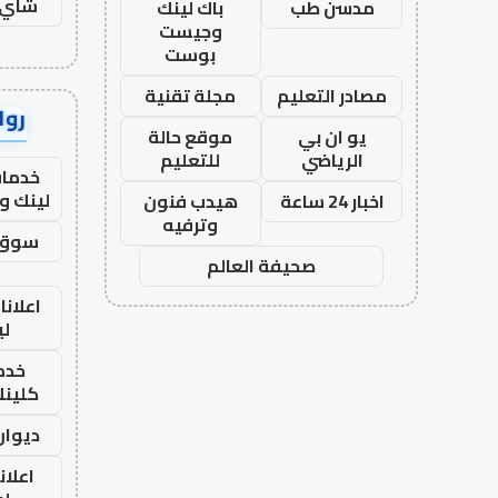
شاي 
مدسن طب
باك لينك
وجيست
بوست
مصادر التعليم
مجلة تقنية
رواب
يو ان بي
موقع حالة
الرياضي
للتعليم
خدمات
لينك و
اخبار 24 ساعة
هيدب فنون
وترفيه
سوق 
صحيفة العالم
اعلانا
لي
خدما
كلينك 26
ديوان
اعلان