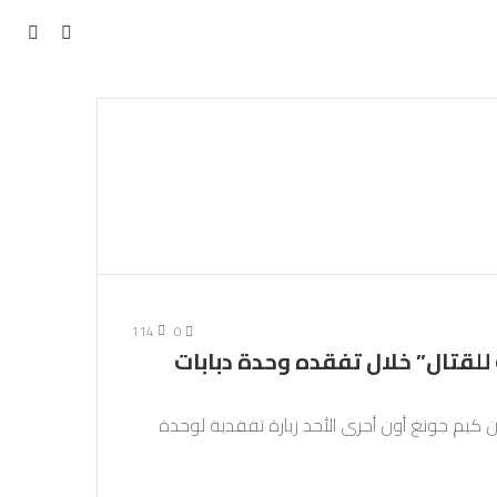
مقال
بحث
عن
عشوائي
114
0
لقتال” خلال تفقده وحدة دبابات
إن كيم جونغ أون أجرى الأحد زيارة تفقدية لوحدة