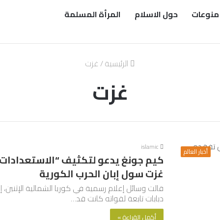
منوعات
حول الاسلام
المرأة المسلمة
الرئيسية
/
غزت
غزت
islamic
أخبار العالم
كيم جونغ يدعو لتكثيف “الاستعدادات ل
غزت سول إبان الحرب الكورية
قالت وسائل إعلام رسمية في كوريا الشمالية الإثنين، 
دبابات تابعة لقواته كانت قد…
أكمل القراءة »