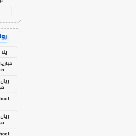
لي
رواب
يلا
مباريا
مب
ريال 
مب
shoot
ريال 
مب
shoot