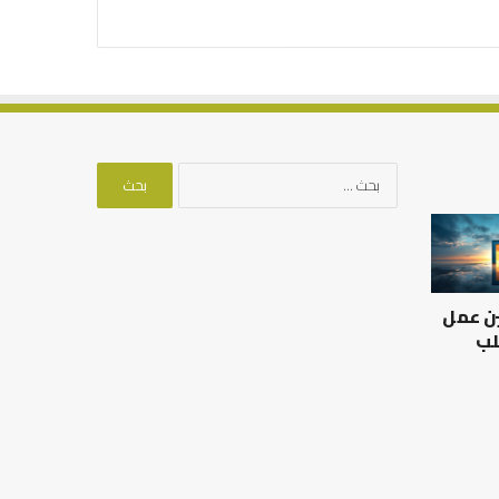
البحث
عن:
ين عمل
لب