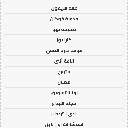
عالم الايفون
مدونة كوكان
صحيفة نهج
كار نيوز
موقع خبرة التقني
أناقة أنثى
متورخ
مدسن
روتانا تسويق
مجلة الابداع
نادي الترددات
استشارات اون لاين