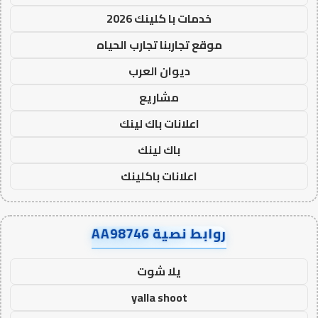
خدمات با كلينك 2026
موقع تجاربنا تجارب الحياه
ديوان العرب
مشاريع
اعلانات باك لينك
باك لينك
اعلانات باكلينك
روابط نصية AA98746
يلا شوت
yalla shoot