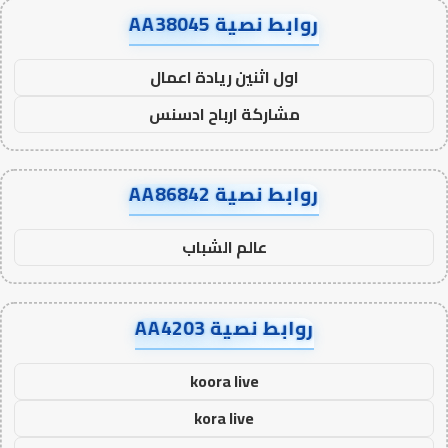
روابط نصية AA38045
اول اثنين ريادة اعمال
مشاركة ارباح ادسنس
روابط نصية AA86842
عالم الشباب
روابط نصية AA4203
koora live
kora live