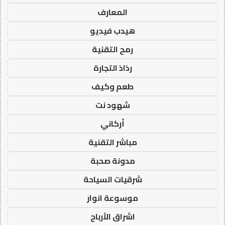
المعارف
هيدب فيديو
رمح التقنية
رذاذ التجارة
طعم وكيف
شهود نت
أركاني
مباشر التقنية
مدونة صحبة
شرقيات السياحة
موسوعة انوار
اشراق الأرباح