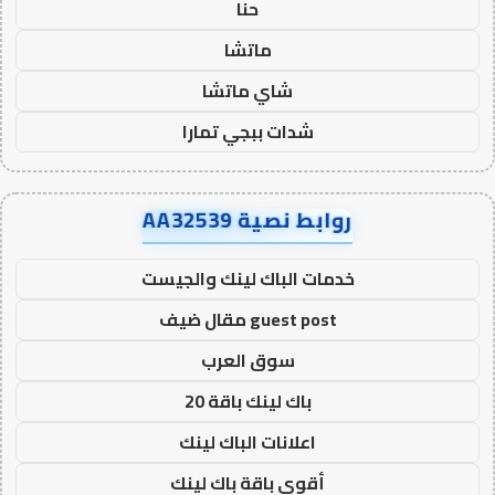
حنا
ماتشا
شاي ماتشا
شدات ببجي تمارا
روابط نصية AA32539
خدمات الباك لينك والجيست
guest post مقال ضيف
سوق العرب
باك لينك باقة 20
اعلانات الباك لينك
أقوى باقة باك لينك