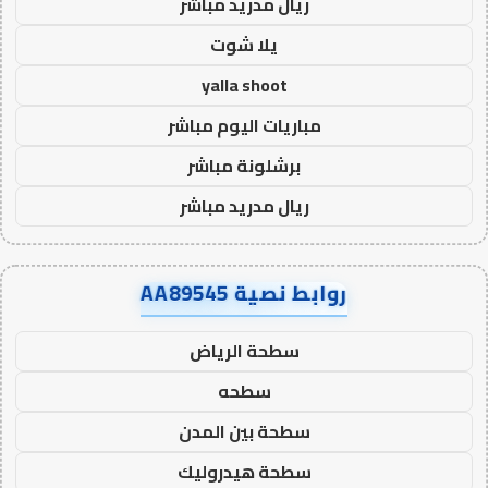
ريال مدريد مباشر
يلا شوت
yalla shoot
مباريات اليوم مباشر
برشلونة مباشر
ريال مدريد مباشر
روابط نصية AA89545
سطحة الرياض
سطحه
سطحة بين المدن
سطحة هيدروليك