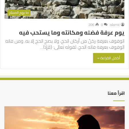
ما يهم المسلم
206
0
islamic
يوم عرفة فضله ومكانته وما يستحب فيه
الوقوف بعرفة ركنٌ من أركان الحج، ولا يصح الحج إلا به، ومن فاته
الوقوف بعرفة فاته الحج، لقوله تعالى: {فَإِذَا…
أكمل القراءة »
اقرأ معنا
أهم
الع
أسباب
الع
عدم
بين
استجابة
الإ