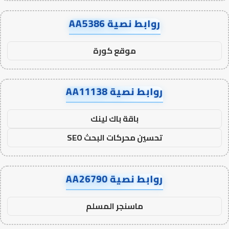
روابط نصية AA5386
موقع كورة
روابط نصية AA11138
باقة باك لينك
تحسين محركات البحث SEO
روابط نصية AA26790
ماسنجر المسلم