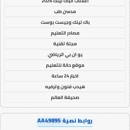
اعلانات الباك لينك 2026
مدسن طب
باك لينك وجيست بوست
مصادر التعليم
مجلة تقنية
يو ان بي الرياضي
موقع حالة للتعليم
اخبار 24 ساعة
هيدب فنون وترفيه
صحيفة العالم
روابط نصية AA49895