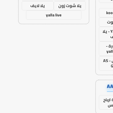
يلا شوت زون
يلا لايف
koo
yalla live
وت
Yalla Live - يلا
ف
ة -
yal
اس جول - AS
G
ارباح
س