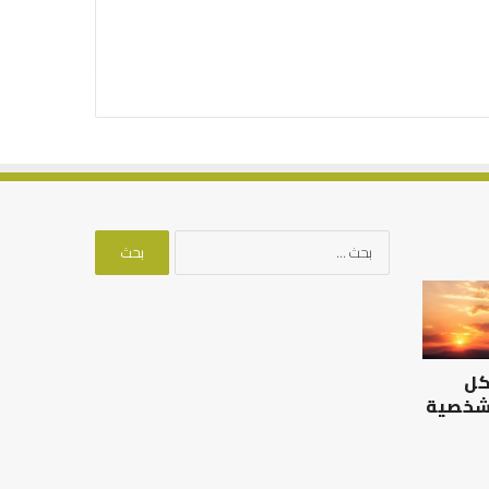
البحث
عن:
الرصيد
التوازن
التربوي
بين
والطفولة
عمل
المبكرة
الدنيا
كل
..
وطلب
كيف
الآخرة
 شخصية
نترجم
الرصيد التربوي والطفولة
خبرات
المبكرة .. كيف نترجم خبرات ما
التوازن بين عمل الدن
ما