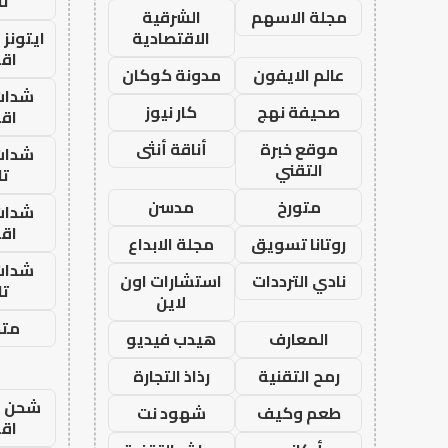
تا
مجلة الاسهم
الشرقية
الاقتصادية
ايتونز
اق
عالم الايفون
مدونة كوكان
شدات
صحيفة نهج
كار نيوز
اق
موقع خبرة
أناقة أنثى
شدات
التقني
تا
متورخ
مدسن
شدات
اق
روتانا تسويق
مجلة الابداع
شدات
نادي الترددات
استشارات اون
تا
لاين
متجر
المعارف
هيدب فيديو
رمح التقنية
رذاذ التجارة
شحن يل
طعم وكيف
شهود نت
اق