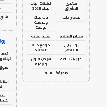
منتدى
اعلانات الباك
ح
الاشراق
لينك 2026
شاي 
مدسن طب
باك لينك
وجيست
بوست
مصادر التعليم
مجلة تقنية
رواب
يو ان بي
موقع حالة
الرياضي
للتعليم
خدمات
لينك و
اخبار 24 ساعة
هيدب فنون
وترفيه
سوق 
صحيفة العالم
اعلانا
لي
خدما
كلينك 26