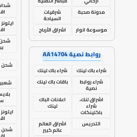
أركاني
مباشر التقنية
شدات
اق
مدونة صحبة
شرقيات
السياحة
ايتونز
اق
موسوعة انوار
اشراق الأرباح
شحن 
بب
روابط نصية AA14704
شحن يل
شراء باك لينك
شراء باك لينك
شراء روابط
باقات باك لينك
شعبية
نصية
بلاي
اشراق لنك،
اعلانات الباك
ست
شراء
لينك
ايتونز
باكلينكات
اق
التدريس
اشراق العالم
شحن يل
عالم كبير
اق