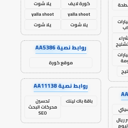
كورة لايف
يلا شوت
طحة
yalla shoot
yalla shoot
ارات
يلا شوت
يلا شوت
ب
راء
تشليح
روابط نصية AA5386
ارات
مة
موقع كورة
يح
روابط نصية AA11138
باقة باك لينك
تحسين
محركات البحث
يتي
SEO
 ريال
ليوم