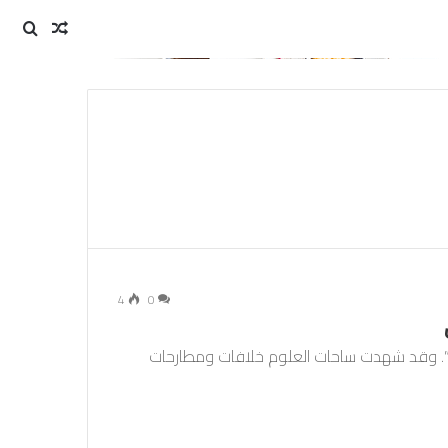
مقال
بحث
عن
عشوائي
4
0
ية”. وقد شهدت ساحات العلوم خلافات ومطارحات