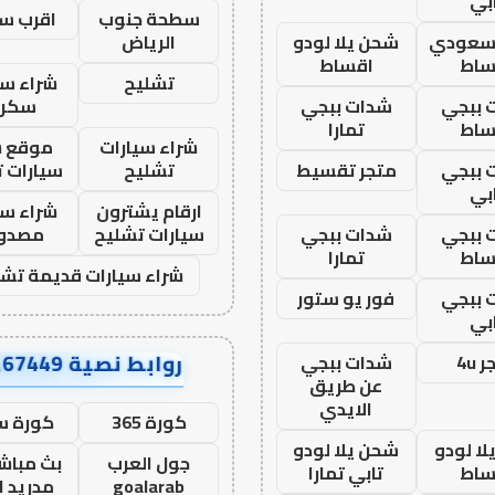
بي
سطحة جنوب
اقرب س
 سعودي
شحن يلا لودو
الرياض
ساط
اقساط
تشليح
شراء سي
 ببجي
شدات ببجي
سكرا
ساط
تمارا
شراء سيارات
موقع ش
 ببجي
متجر تقسيط
تشليح
سيارات 
بي
ارقام يشترون
شراء سي
 ببجي
شدات ببجي
سيارات تشليح
مصدو
ساط
تمارا
شراء سيارات قديمة تشل
 ببجي
فور يو ستور
بي
روابط نصية AA67449
 4u
شدات ببجي
عن طريق
الايدي
كورة 365
كورة س
ا لودو
شحن يلا لودو
جول العرب
بث مباشر
ساط
تابي تمارا
goalarab
مدريد ا