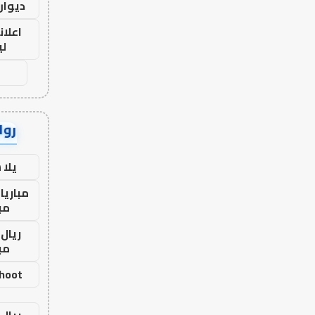
ديوان
اعلان
لي
رواب
يلا
مباريا
مب
ريال 
مب
shoot
ريال 