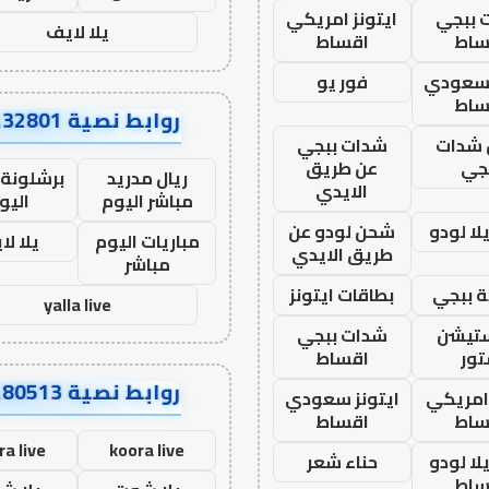
 ببجي
ايتونز امريكي
يلا لايف
ساط
اقساط
 سعودي
فور يو
ساط
روابط نصية AA32801
شدات
شدات ببجي
جي
عن طريق
ريال مدريد
برشلونة 
الايدي
مباشر اليوم
اليو
ا لودو
شحن لودو عن
مباريات اليوم
يلا لا
طريق الايدي
مباشر
 ببجي
بطاقات ايتونز
yalla live
ستيشن
شدات ببجي
ور
اقساط
روابط نصية AA80513
 امريكي
ايتونز سعودي
ساط
اقساط
ra live
koora live
ا لودو
حناء شعر
ساط