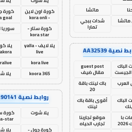
يلا شوت
يلا ش
نا
ماتشا
كورة اون لاين
كورة ج
a goal
- kora onli
ماتشا
شدات ببجي
تمارا
كورة ستار -
سوريا 
kora star
يلا لايف - yalla
يلا كور
ط نصية AA32539
lakora
live
ralive
kora live
 الباك
guest post
الجيست
مقال ضيف
koora 365
يلا ش
العرب
باك لينك باقة
20
روابط نصية AA90141
ت الباك
أقوى باقة باك
نك
لينك
يلا شوت
كورة ست
ت با
موقع تجاربنا
a-star
20
تجارب الحياه
كورة جول -
يلا ش