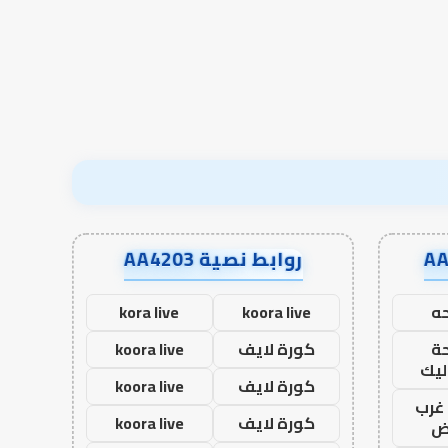
قبل المدرسة إلى نجاح؟
الآخرة
قبل
المدرسة
إلى
نجاح؟
روابط نصية AA4203
ه
koora live
kora live
ة
كورة لايف
koora live
ليك
كورة لايف
koora live
غرب
كورة لايف
koora live
اض