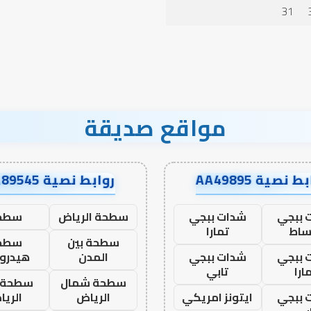
في أدب الخلاف
في
31
أدب
الخلاف
مواقع صديقة
ط نصية AA49895
روابط نصية AA89545
 ببجي
شدات ببجي
سطحة الرياض
سطح
ساط
تمارا
سطحة بين
سطح
 ببجي
شدات ببجي
المدن
هيدرو
ارا
تابي
سطحة شمال
سطحة 
 ببجي
ايتونز امريكي
الرياض
الري