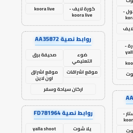
وت
كورة لايف -
koora live
ول -
koora live
kor
لايف
روابط نصية AA35872
ة -
yal
ضوء
صحيفة برق
التعليمي
koo
موقع اشراقات
موقع اشراق
وت
اون لاين
اركان سياحة وسفر
روابط نصية FD781964
ار -
koor
يلا شوت
yalla shoot
وت