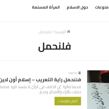
منوعات
حول الاسلام
المرأة المسلمة
الرئيسية
/
فلنحمل
فلنحمل
islamic
فلنحمل راية التعريب – إسلام أون لاين
قديما قالوا: “إن الخلاف في الرأي لا يفسد للود قض
حفلت بالآراء والأفكار، ونجم…
أكمل القراءة »