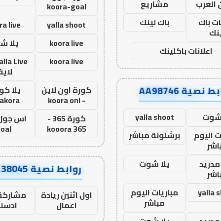
 العرب
مشاريع
koora-goal
ات باك
باك لينك
ra live
yalla shoot
نك
koora live
يلا ش
اعلانات باكلينك
koora live
لاي
ط نصية AA98746
كورة اون لاين
يلا كور
lakora
- koora onl
 شوت
yalla shoot
كورة 365 -
oal
kooora 365
ت اليوم
برشلونة مباشر
اشر
مدريد
يلا شوت
روابط نصية AA38045
اشر
yalla 
مباريات اليوم
اول اثنين ريادة
مشاركة 
مباشر
اعمال
ادسن
مدريد
يلا شوت