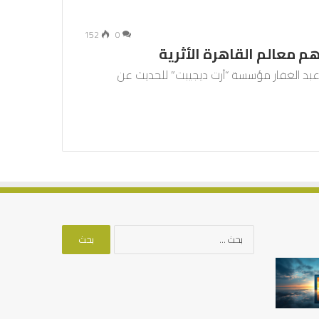
152
0
م معالم القاهرة الأثرية
 عبد الغفار مؤسسة “آرت ديجيبت” للحديث عن
البحث
عن:
العلاقة
من
العلمية
أدبيات
بين
تحمل
الإمام
المسؤلية