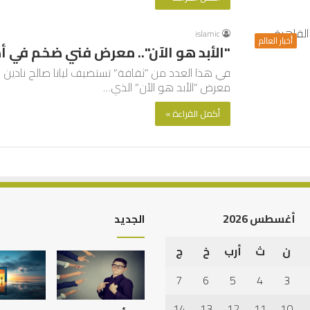
islamic
أخبار العالم
"الأبد هو الآن".. معرض فني ضخم في أه
في هذا العدد من “ثقافة” تستضيف ليانا صالح نادين
معرض “الأبد هو الآن” الذي…
أكمل القراءة »
أغسطس 2026
الجديد
ن
ث
أرب
خ
ج
أهم
أسباب
7
6
5
4
3
عدم
استجابة
14
13
12
11
10