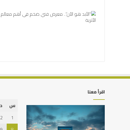
اقرأ معنا
س
د
التوازن
كيف
بين
تشكل
2
1
عمل
العبادات
الدنيا
شخصية
9
8