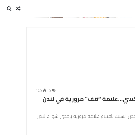
مقال
بحث
عن
عشوائي
149
0
نكسي…علامة “قف” مرورية في لندن
السبت باقتلاع علامة مرورية بإحدى شوارع لندن،