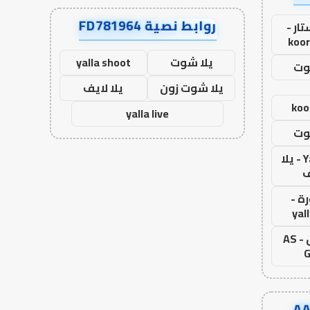
روابط نصية FD781964
ار -
koor
يلا شوت
yalla shoot
وت
يلا شوت زون
يلا لايف
koo
yalla live
وت
Yalla Live - يلا
ف
ة -
yal
اس جول - AS
G