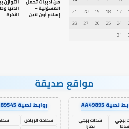
من أدبيات تحمل
التوازن ب
الدعاء
المسؤلية –
الدنيا وط
21
20
19
18
17
إسلام أون لاين
الآخرة
28
27
26
25
24
 العبادات شخصية
أهم أسباب عدم استجابة
الدعاء
31
مواقع صديقة
ط نصية AA49895
روابط نصية AA89545
 ببجي
شدات ببجي
سطحة الرياض
سطح
ساط
تمارا