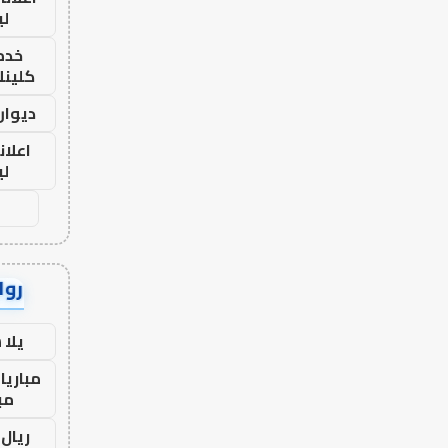
لي
خدما
كلينك 26
ديوان
اعلان
لي
رواب
يلا
مباريا
مب
ريال 