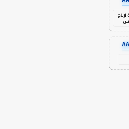
ارباح
س