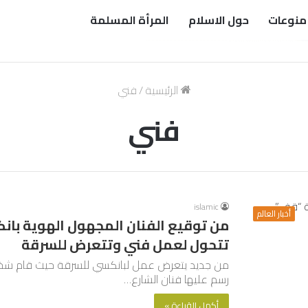
منوعات
حول الاسلام
المرأة المسلمة
الرئيسية
/
فني
فني
islamic
أخبار العالم
من توقيع الفنان المجهول الهوية با
تتحول لعمل فني وتتعرض للسرقة
من جديد يتعرض عمل لبانكسي للسرقة حيث قام شخص 
رسم عليها فنان الشارع…
أكمل القراءة »