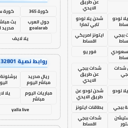
عن طريق
الايدي
كورة 365
كورة س
ا لودو
شحن يلا لودو
جول العرب
بث مباشر
ساط
تابي تمارا
goalarab
مدريد ا
 ببجي
ايتونز امريكي
يلا لايف
ساط
اقساط
 سعودي
فور يو
ساط
روابط نصية AA32801
شدات
شدات ببجي
جي
عن طريق
ريال مدريد
برشلونة 
الايدي
مباشر اليوم
اليو
ا لودو
شحن لودو عن
مباريات اليوم
يلا لا
طريق الايدي
مباشر
 ببجي
بطاقات ايتونز
yalla live
ستيشن
شدات ببجي
ور
اقساط