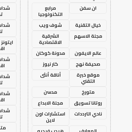
ان سفن
مرابع
شدات
التكنولوجيا
تم
خيال التقنية
شوف ويب
شدات
تا
مجلة الاسهم
الشرقية
الاقتصادية
ايتونز
اق
عالم الايفون
مدونة كوكان
شدات
صحيفة نهج
كار نيوز
اق
موقع خبرة
أناقة أنثى
شدات
التقني
تا
متورخ
مدسن
شدات
اق
روتانا تسويق
مجلة الابداع
شدات
نادي الترددات
استشارات اون
تا
لاين
متجر
المعارف
هيدب فيديو