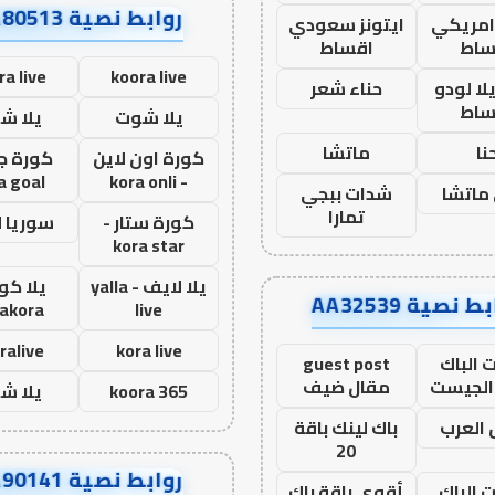
روابط نصية AA80513
 امريكي
ايتونز سعودي
ساط
اقساط
ra live
koora live
ا لودو
حناء شعر
ساط
يلا شوت
يلا ش
نا
ماتشا
كورة اون لاين
كورة ج
a goal
- kora onli
ماتشا
شدات ببجي
تمارا
كورة ستار -
سوريا 
kora star
يلا لايف - yalla
يلا كور
ط نصية AA32539
lakora
live
ralive
kora live
 الباك
guest post
الجيست
مقال ضيف
koora 365
يلا ش
العرب
باك لينك باقة
20
روابط نصية AA90141
ت الباك
أقوى باقة باك