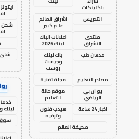
شراء
لينك
ايتونز
باكلينكات
اق
التدريس
اشراق العالم
شحن يل
عالم كبير
اق
منتدى
اعلانات الباك
ح
الاشراق
لينك 2026
شاي 
مدسن طب
باك لينك
وجيست
بوست
مصادر التعليم
مجلة تقنية
رواب
يو ان بي
موقع حالة
الرياضي
للتعليم
خدمات
لينك و
اخبار 24 ساعة
هيدب فنون
وترفيه
سوق 
صحيفة العالم
اعلانا