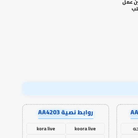
ين عمل
مالك
–
والليث
إسلام
لب
بن
أون
العلاقة العلمية بين الإمام
سعد:
لاين
مالك والليث بن سعد: نموذج
من أدبيات تحمل المس
نموذج
في أدب الخلاف
إسلام أون لاين
في
أدب
الخلاف
روابط نصية AA4203
ه
koora live
kora live