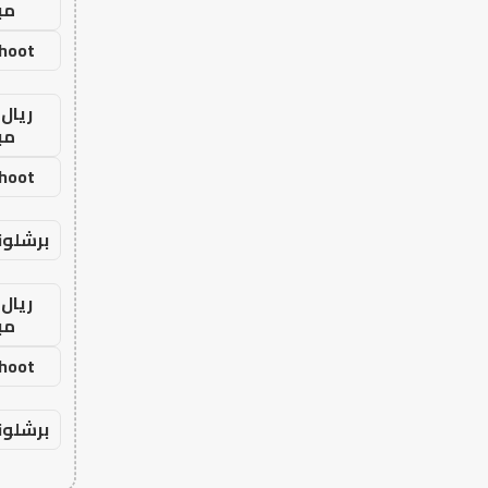
مب
shoot
ريال 
مب
shoot
برشلون
ريال 
مب
shoot
برشلون