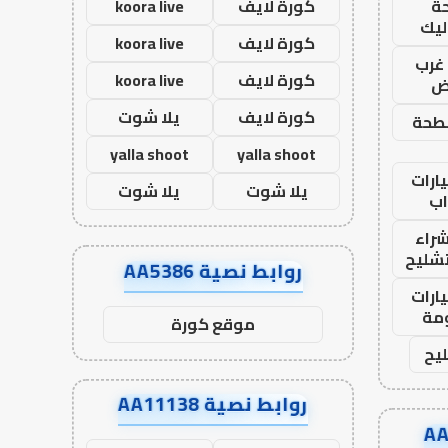
ة
كورة لايف
koora live
ليك
كورة لايف
koora live
غرب
كورة لايف
koora live
اض
كورة لايف
يلا شوت
طحة
yalla shoot
yalla shoot
ارات
يلا شوت
يلا شوت
ب
راء
تشليح
روابط نصية AA5386
ارات
مة
موقع كورة
يح
روابط نصية AA11138