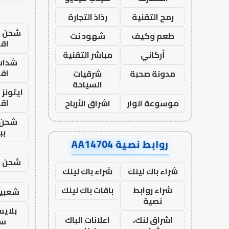
رمح التقنية
رذاذ التجارة
شحن يل
طعم وكيف
شهود نت
اق
أركاني
مباشر التقنية
شدات
اق
مدونة صحبة
شرقيات
السياحة
ايتونز
اق
موسوعة انوار
اشراق الأرباح
شحن 
بب
روابط نصية AA14704
شحن يل
شراء باك لينك
شراء باك لينك
شراء روابط
باقات باك لينك
شعبية
نصية
بلاي
اشراق لنك،
اعلانات الباك
ست