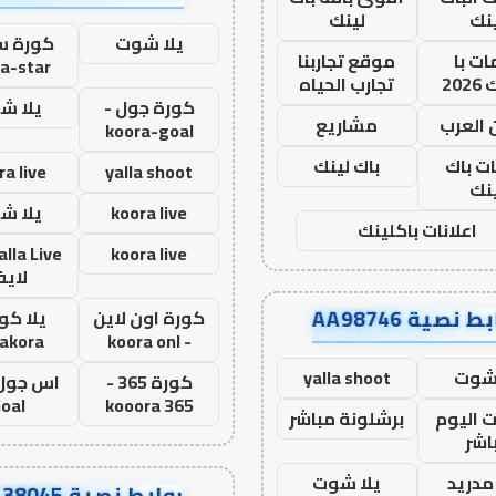
نك
لينك
يلا شوت
كورة ست
ت با
موقع تجاربنا
a-star
20
تجارب الحياه
كورة جول -
يلا ش
 العرب
مشاريع
koora-goal
ات باك
باك لينك
ra live
yalla shoot
نك
koora live
يلا ش
اعلانات باكلينك
koora live
لاي
ط نصية AA98746
كورة اون لاين
يلا كور
lakora
- koora onl
 شوت
yalla shoot
كورة 365 -
oal
kooora 365
ت اليوم
برشلونة مباشر
اشر
مدريد
يلا شوت
روابط نصية AA38045