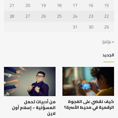
21
20
19
18
17
16
15
28
27
26
25
24
23
22
31
30
29
« يوليو
الجديد
كيف نقضي على الفجوة
من أدبيات تحمل
الرقمية في محيط الأسرة؟
المسؤلية – إسلام أون
لاين