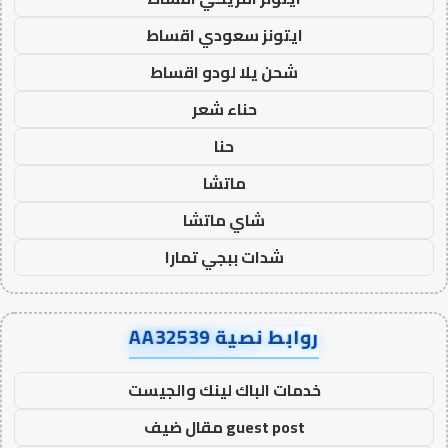
ايتونز سعودي اقساط
شحن يلا لودو اقساط
حناء شعر
حنا
ماتشا
شاي ماتشا
شدات ببجي تمارا
روابط نصية AA32539
خدمات الباك لينك والجيست
guest post مقال ضيف