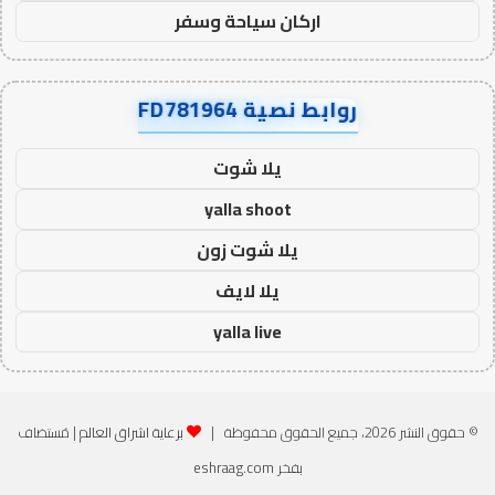
اركان سياحة وسفر
روابط نصية FD781964
يلا شوت
yalla shoot
يلا شوت زون
يلا لايف
yalla live
© حقوق النشر 2026، جميع الحقوق محفوظة |
برعاية اشراق العالم
| مُستضاف
بفخر
eshraag.com