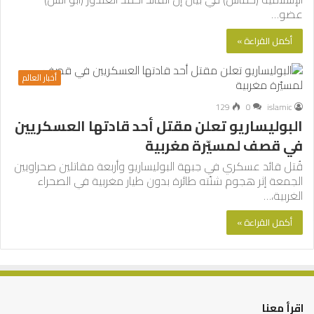
عضو…
أكمل القراءة »
أخبار العالم
129
0
islamic
البوليساريو تعلن مقتل أحد قادتها العسكريين
في قصف لمسيّرة مغربية
قُتل قائد عسكري في جبهة البوليساريو وأربعة مقاتلين صحراويين
الجمعة إثر هجوم شنّته طائرة بدون طيار مغربية في الصحراء
الغربية،…
أكمل القراءة »
اقرأ معنا