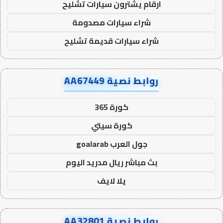
ارقام يشترون سيارات تشليح
شراء سيارات مصدومة
شراء سيارات قديمة تشليح
روابط نصية AA67449
كورة 365
كورة سيتي
جول العرب goalarab
بث مباشر ريال مدريد اليوم
يلا لايف
روابط نصية AA32801