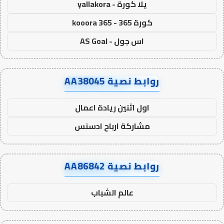
يلا كورة - yallakora
كورة 365 - kooora 365
اس جول - AS Goal
روابط نصية AA38045
اول اثنين ريادة اعمال
مشاركة ارباح ادسنس
روابط نصية AA86842
عالم الشباب