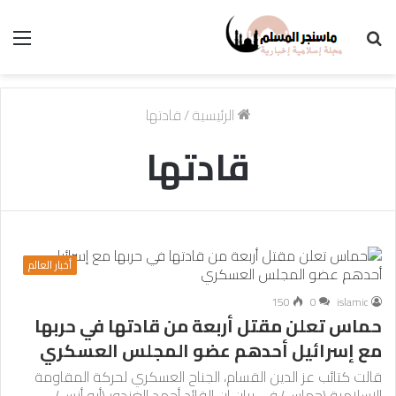
بحث
الق
عن
الرئيسية
/
قادتها
قادتها
أخبار العالم
150
0
islamic
حماس تعلن مقتل أربعة من قادتها في حربها
مع إسرائيل أحدهم عضو المجلس العسكري
قالت كتائب عز الدين القسام، الجناح العسكري لحركة المقاومة
الإسلامية (حماس) في بيان إن القائد أحمد الغندور (أبو أنس)