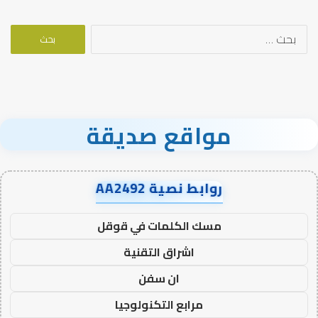
البحث
عن:
مواقع صديقة
روابط نصية AA2492
مسك الكلمات في قوقل
اشراق التقنية
ان سفن
مرابع التكنولوجيا