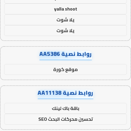
yalla shoot
يلا شوت
يلا شوت
روابط نصية AA5386
موقع كورة
روابط نصية AA11138
باقة باك لينك
تحسين محركات البحث SEO