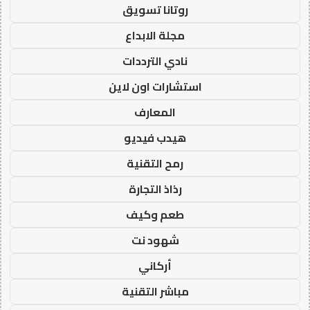
روتانا تسويق
مجلة الابداع
نادي الترددات
استشارات اون لاين
المعارف
هيدب فيديو
رمح التقنية
رذاذ التجارة
طعم وكيف
شهود نت
أركاني
مباشر التقنية