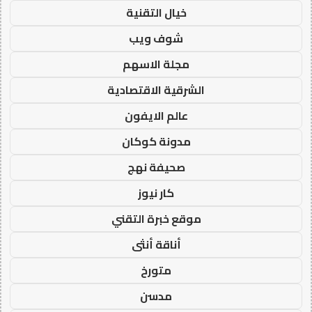
خيال التقنية
شوف ويب
مجلة الاسهم
الشرقية الاقتصادية
عالم الايفون
مدونة كوكان
صحيفة نهج
كار نيوز
موقع خبرة التقني
أناقة أنثى
متورخ
مدسن