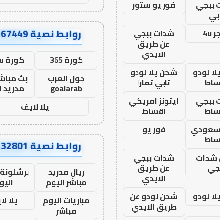
 ببجي
فور يو ستور
بي
روابط نصية AA67449
 4u
شدات ببجي
عن طريق
الايدي
كورة 365
كورة س
ا لودو
شحن يلا لودو
جول العرب
بث مباشر
ساط
تابي تمارا
goalarab
مدريد ا
 ببجي
ايتونز امريكي
يلا لايف
ساط
اقساط
 سعودي
فور يو
ساط
روابط نصية AA32801
شدات
شدات ببجي
جي
عن طريق
ريال مدريد
برشلونة 
الايدي
مباشر اليوم
اليو
ا لودو
شحن لودو عن
مباريات اليوم
يلا لا
طريق الايدي
مباشر