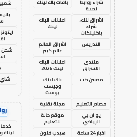
شراء روابط
باقات باك لينك
شعبية
نصية
بلاي
اشراق لنك،
اعلانات الباك
ست
شراء
لينك
ايتونز
باكلينكات
اق
التدريس
اشراق العالم
شحن يل
عالم كبير
اق
منتدى
اعلانات الباك
ح
الاشراق
لينك 2026
شاي 
مدسن طب
باك لينك
وجيست
بوست
مصادر التعليم
مجلة تقنية
رواب
يو ان بي
موقع حالة
الرياضي
للتعليم
خدمات
لينك و
اخبار 24 ساعة
هيدب فنون