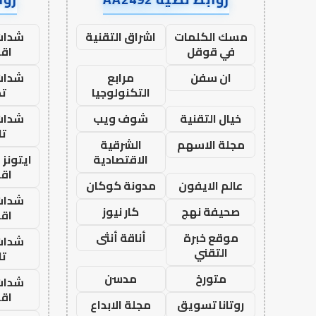
مسك الكلمات
اشراق التقنية
شدات
في قوقل
اق
ان سفن
مرابع
شدات
التكنولوجيا
تم
خيال التقنية
شوف ويب
شدات
تا
مجلة الاسهم
الشرقية
الاقتصادية
ايتونز
اق
عالم الايفون
مدونة كوكان
شدات
صحيفة نهج
كار نيوز
اق
موقع خبرة
أناقة أنثى
شدات
التقني
تا
متورخ
مدسن
شدات
اق
روتانا تسويق
مجلة الابداع