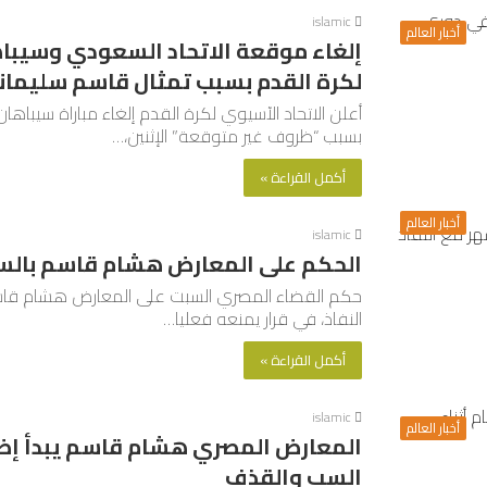
islamic
أخبار العالم
إلغاء موقعة الاتحاد السعودي وسيباها
لكرة القدم بسبب تمثال قاسم سليمان
أعلن الاتحاد الآسيوي لكرة القدم إلغاء مباراة سيباهان
بسبب “ظروف غير متوقعة”‭‭‭ ‬‬‬الإثنين،…
أكمل القراءة »
أخبار العالم
islamic
الحكم على المعارض هشام قاسم بالسج
حكم القضاء المصري السبت على المعارض هشام قاسم، ا
النفاذ، في قرار يمنعه فعليا…
أكمل القراءة »
islamic
أخبار العالم
المعارض المصري هشام قاسم يبدأ إضرا
السب والقذف