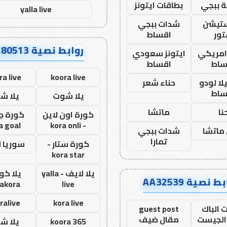
 ببجي
بطاقات ايتونز
yalla live
ستيشن
شدات ببجي
ور
اقساط
روابط نصية AA80513
 امريكي
ايتونز سعودي
ساط
اقساط
ra live
koora live
ا لودو
حناء شعر
ساط
يلا شوت
يلا ش
نا
ماتشا
كورة اون لاين
كورة ج
a goal
- kora onli
ماتشا
شدات ببجي
تمارا
كورة ستار -
سوريا 
kora star
يلا لايف - yalla
يلا كور
ط نصية AA32539
lakora
live
ralive
kora live
 الباك
guest post
الجيست
مقال ضيف
koora 365
يلا ش