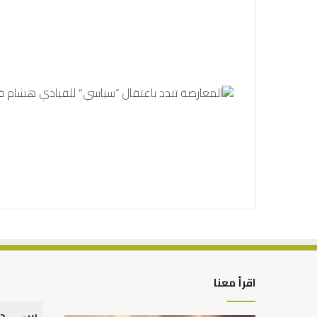
اقرأ معنا
س
د