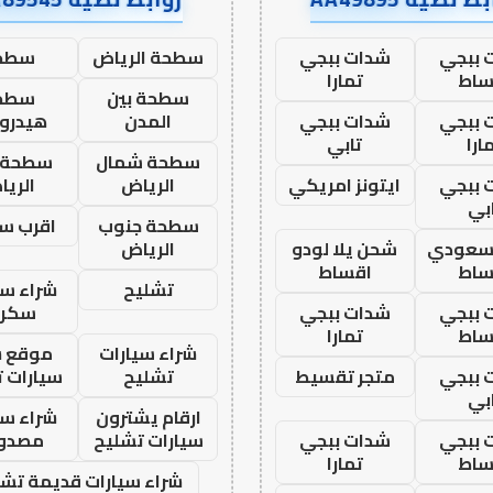
 ببجي
شدات ببجي
سطحة الرياض
سطح
ساط
تمارا
سطحة بين
سطح
 ببجي
شدات ببجي
المدن
هيدرو
ارا
تابي
سطحة شمال
سطحة 
 ببجي
ايتونز امريكي
الرياض
الري
بي
سطحة جنوب
اقرب س
 سعودي
شحن يلا لودو
الرياض
ساط
اقساط
تشليح
شراء سي
 ببجي
شدات ببجي
سكرا
ساط
تمارا
شراء سيارات
موقع ش
 ببجي
متجر تقسيط
تشليح
سيارات 
بي
ارقام يشترون
شراء سي
 ببجي
شدات ببجي
سيارات تشليح
مصدو
ساط
تمارا
شراء سيارات قديمة تشل