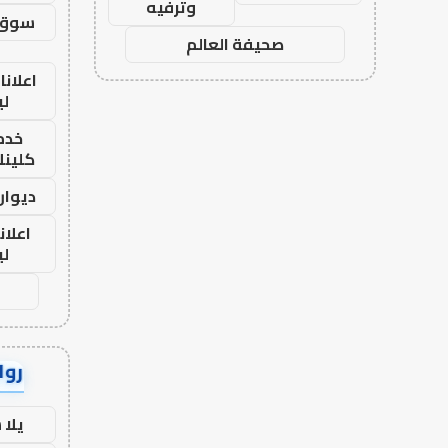
وترفيه
سوق 
صحيفة العالم
اعلانا
لي
خدما
كلينك 26
ديوان
اعلان
لي
رواب
يلا