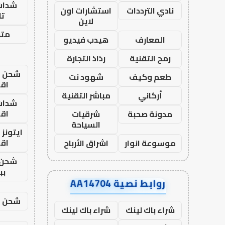
شدات
نادي الترددات
استشارات اون
تا
لاين
متجر
المعارف
هيدب فيديو
رمح التقنية
رذاذ التجارة
شحن يل
طعم وكيف
شهود نت
اق
أركاني
مباشر التقنية
شدات
اق
مدونة صحبة
شرقيات
السياحة
ايتونز
اق
موسوعة انوار
اشراق الأرباح
شحن 
بب
روابط نصية AA14704
شحن يل
شراء باك لينك
شراء باك لينك