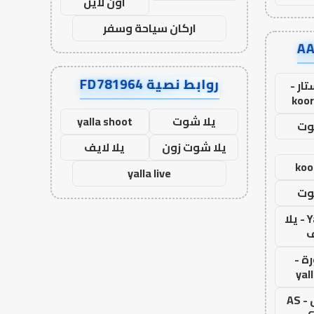
اون لاين
اركان سياحة وسفر
روابط نصية FD781964
ار -
koor
يلا شوت
yalla shoot
وت
يلا شوت زون
يلا لايف
koo
yalla live
وت
Yalla Live - يلا
ف
ة -
yal
اس جول - AS