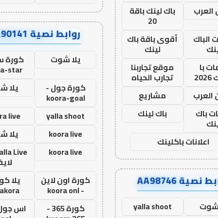
العرب
باك لينك باقة
20
روابط نصية AA90141
ت الباك
أقوى باقة باك
نك
لينك
يلا شوت
كورة ست
ت با
موقع تجاربنا
a-star
20
تجارب الحياه
كورة جول -
يلا ش
 العرب
مشاريع
koora-goal
ات باك
باك لينك
ra live
yalla shoot
نك
koora live
يلا ش
اعلانات باكلينك
koora live
لاي
ط نصية AA98746
كورة اون لاين
يلا كور
lakora
- koora onl
 شوت
yalla shoot
كورة 365 -