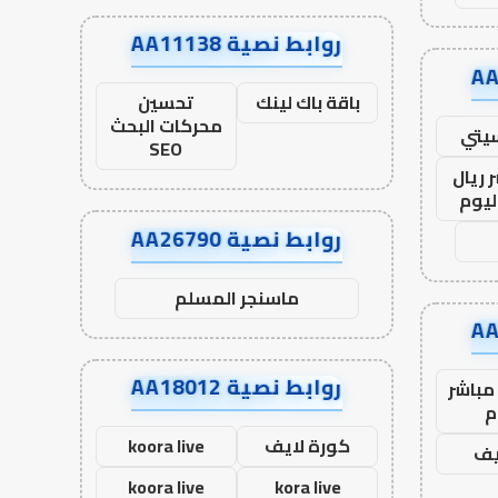
روابط نصية AA11138
باقة باك لينك
تحسين
محركات البحث
يتي
SEO
 ريال
ليوم
روابط نصية AA26790
ماسنجر المسلم
روابط نصية AA18012
مباشر
م
كورة لايف
koora live
يف
koora live
kora live