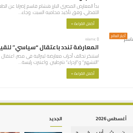
بدأ المعارض المصري البارز هشام قاسم إضرابا عن الط
اللفظي، وفق تأكيد محاميه السبت. وجاء…
أكمل القراءة »
أخبار العالم
islamic
المعارضة تندد باعتقال “سياسي” للق
استنكر تحالف أحزاب معارضة ليبرالية في مصر، اعتقا
“التشهير” و”ازدراء” شرطيين. واعتبرت رئيسة…
أكمل القراءة »
أغسطس 2026
الجديد
ن
ث
أرب
خ
ج