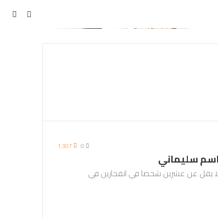
مقال
بحث
عن
عشوائي
1٬307
0
اسم سليماني
ا لا يقل عن عشرين شخصا في انفجارين في