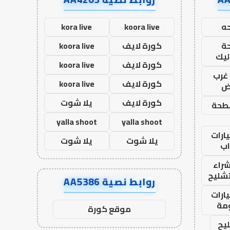
ه
koora live
kora live
ة
كورة لايف
koora live
ليك
كورة لايف
koora live
غرب
كورة لايف
koora live
اض
كورة لايف
يلا شوت
طحة
yalla shoot
yalla shoot
ارات
يلا شوت
يلا شوت
ب
راء
تشليح
روابط نصية AA5386
ارات
مة
موقع كورة
يح