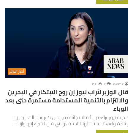
أخبار العالم
190
0
islamic
قال الوزير لأراب نيوز إن روح الابتكار في البحرين
والالتزام بالتنمية المستدامة مستمرة حتى بعد
الوباء
مدينة نيويورك: في أعقاب جائحة فيروس كورونا ، نالت البحرين
إشادة واسعة لاستجابتها الناجحة ، والتي قال الخبراء إنها وازنت…