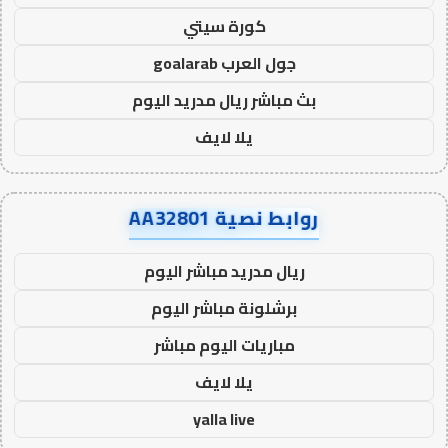
كورة سيتي
جول العرب goalarab
بث مباشر ريال مدريد اليوم
يلا لايف
روابط نصية AA32801
ريال مدريد مباشر اليوم
برشلونة مباشر اليوم
مباريات اليوم مباشر
يلا لايف
yalla live