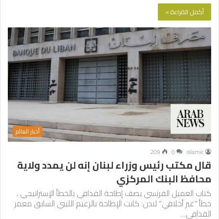
أكمل القراءة »
أخبار العالم
209
0
islamic
قال مكتب رئيس وزراء لبنان إنه لن يمدد ولاية
محافظ البنك المركزي
كتاب العميل الفرنسي يصف إطاحة القذافي بالخطأ الإستراتيجي ،
خطأ “غير أخلاقي” لندن: كانت الإطاحة بالزعيم الليبي السابق معمر
القذافي…