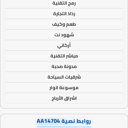
رمح التقنية
رذاذ التجارة
طعم وكيف
شهود نت
أركاني
مباشر التقنية
مدونة صحبة
شرقيات السياحة
موسوعة انوار
اشراق الأرباح
روابط نصية AA14704