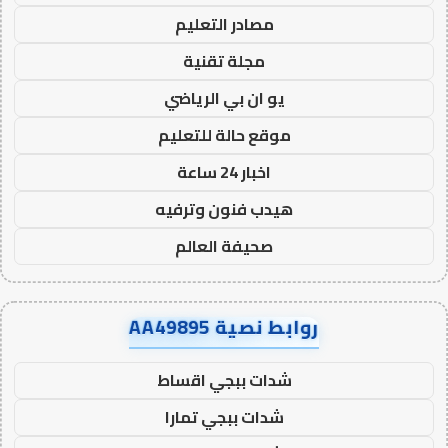
مصادر التعليم
مجلة تقنية
يو ان بي الرياضي
موقع حالة للتعليم
اخبار 24 ساعة
هيدب فنون وترفيه
صحيفة العالم
روابط نصية AA49895
شدات ببجي اقساط
شدات ببجي تمارا