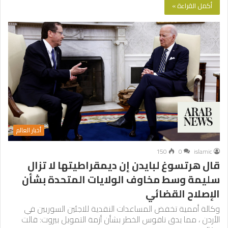
أكمل القراءة »
أخبار العالم
150
0
islamic
قال هرتسوغ لبايدن إن ديمقراطيتها لا تزال
سليمة وسط مخاوف الولايات المتحدة بشأن
الإصلاح القضائي
وكالة أممية تخفض المساعدات النقدية للاجئين السوريين في
الأردن ، مما يدق ناقوس الخطر بشأن أزمة التمويل بيروت: قالت