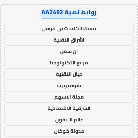
روابط نصية AA2492
مسك الكلمات في قوقل
اشراق التقنية
ان سفن
مرابع التكنولوجيا
خيال التقنية
شوف ويب
مجلة الاسهم
الشرقية الاقتصادية
عالم الايفون
مدونة كوكان