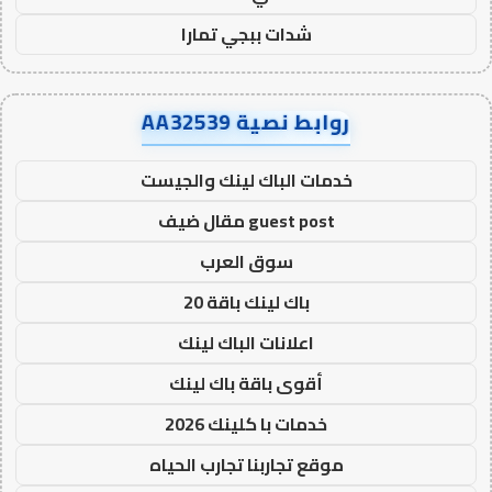
شدات ببجي تمارا
روابط نصية AA32539
خدمات الباك لينك والجيست
guest post مقال ضيف
سوق العرب
باك لينك باقة 20
اعلانات الباك لينك
أقوى باقة باك لينك
خدمات با كلينك 2026
موقع تجاربنا تجارب الحياه