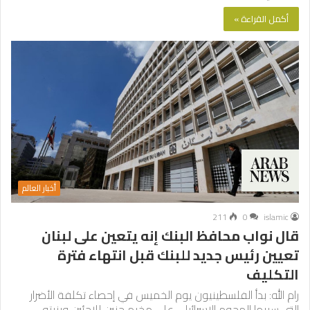
أكمل القراءة »
أخبار العالم
211
0
islamic
قال نواب محافظ البنك إنه يتعين على لبنان
تعيين رئيس جديد للبنك قبل انتهاء فترة
التكليف
رام الله: بدأ الفلسطينيون يوم الخميس في إحصاء تكلفة الأضرار
التي سببها الهجوم الإسرائيلي على مخيم جنين للاجئين وبنيته