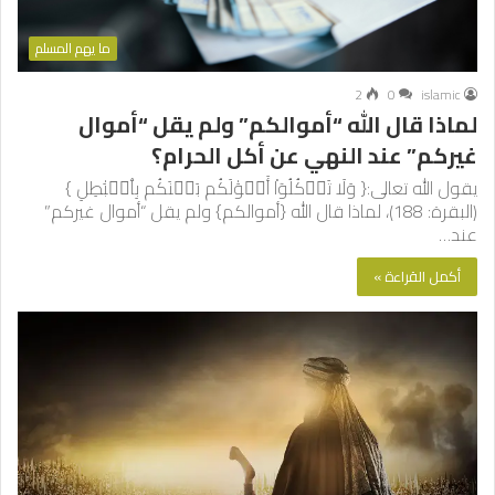
ما يهم المسلم
2
0
islamic
لماذا قال الله “أموالكم” ولم يقل “أموال
غيركم” عند النهي عن أكل الحرام؟
يقول الله تعالى:{ وَلَا تَأۡكُلُوٓاْ أَمۡوَٰلَكُم بَيۡنَكُم بِٱلۡبَٰطِلِ }
(البقرة: 188)، لماذا قال الله {أموالكم} ولم يقل “أموال غيركم”
عند…
أكمل القراءة »