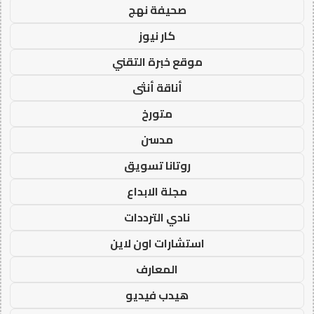
صحيفة نهج
كار نيوز
موقع خبرة التقني
أناقة أنثى
متورخ
مدسن
روتانا تسويق
مجلة الابداع
نادي الترددات
استشارات اون لاين
المعارف
هيدب فيديو