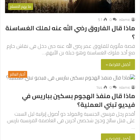
ما يهم المسلم
51
0
islamic
ماذا قال الفاروق رضي الله عنه لملك الغساسنة
؟
قصة مأثورة للفاروق عمر رضي الله عنه حين دخل في نقاش حازم
مع أحد ملوك الغساسنة وهو جبلة بن الأيهم،…
أكمل القراءة »
أخبار العالم
144
0
islamic
ماذا قال منفذ الهجوم بسكين بباريس في
فيديو تبني العملية؟
أقدم رجل فرنسي الجنسية والمولد ذو أصول إيرانية ليل السبت
على قتل سائح وجرح شخصين آخرين في العاصمة الفرنسية باريس.
…
أكمل القراءة »