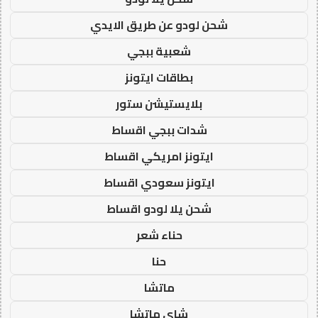
شحن لودو عن طريق الايدي
شعبية ببجي
بطاقات ايتونز
بلايستيشن ستور
شدات ببجي اقساط
ايتونز امريكي اقساط
ايتونز سعودي اقساط
شحن يلا لودو اقساط
حناء شعر
حنا
ماتشا
شاي ماتشا