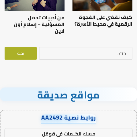
كيف نقضي على الفجوة
من أدبيات تحمل
الرقمية في محيط الأسرة؟
المسؤلية – إسلام أون
لاين
البحث
عن:
مواقع صديقة
روابط نصية AA2492
مسك الكلمات في قوقل