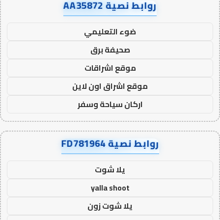
روابط نصية AA35872
ضوء التعليمي
صحيفة برق
موقع اشراقات
موقع اشراق اون لاين
اركان سياحة وسفر
روابط نصية FD781964
يلا شوت
yalla shoot
يلا شوت زون