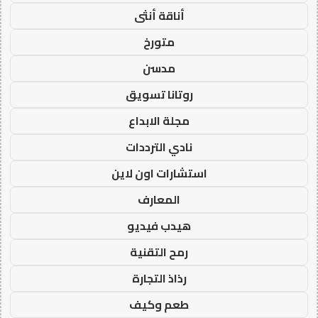
أناقة أنثى
متورخ
مدسن
روتانا تسويق
مجلة الابداع
نادي الترددات
استشارات اون لاين
المعارف
هيدب فيديو
رمح التقنية
رذاذ التجارة
طعم وكيف