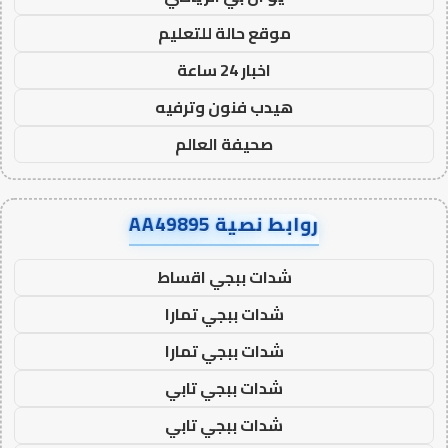
موقع حالة للتعليم
اخبار 24 ساعة
هيدب فنون وترفيه
صحيفة العالم
روابط نصية AA49895
شدات ببجي اقساط
شدات ببجي تمارا
شدات ببجي تمارا
شدات ببجي تابي
شدات ببجي تابي