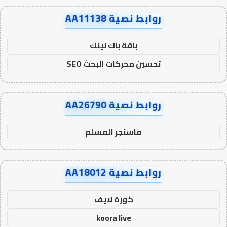
روابط نصية AA11138
باقة باك لينك
تحسين محركات البحث SEO
روابط نصية AA26790
ماسنجر المسلم
روابط نصية AA18012
كورة لايف
koora live