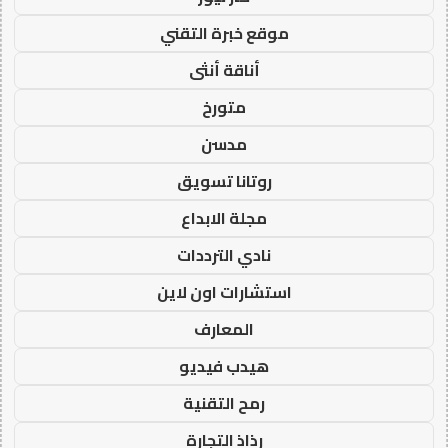
موقع خبرة التقني
أناقة أنثى
متورخ
مدسن
روتانا تسويق
مجلة الابداع
نادي الترددات
استشارات اون لاين
المعارف
هيدب فيديو
رمح التقنية
رذاذ التجارة