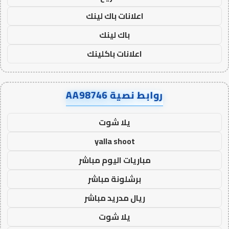
اعلانات باك لينك
باك لينك
اعلانات باكلينك
روابط نصية AA98746
يلا شوت
yalla shoot
مباريات اليوم مباشر
برشلونة مباشر
ريال مدريد مباشر
يلا شوت