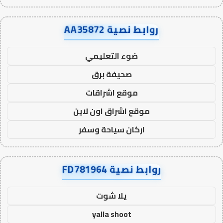
روابط نصية AA35872
ضوء التعليمي
صحيفة برق
موقع اشراقات
موقع اشراق اون لاين
اركان سياحة وسفر
روابط نصية FD781964
يلا شوت
yalla shoot