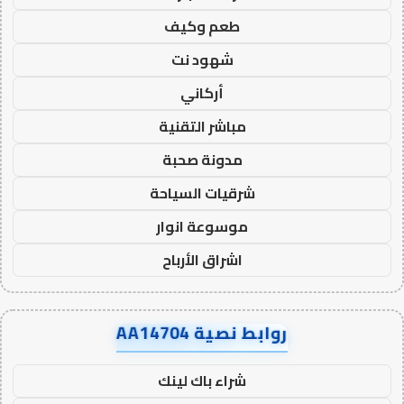
طعم وكيف
شهود نت
أركاني
مباشر التقنية
مدونة صحبة
شرقيات السياحة
موسوعة انوار
اشراق الأرباح
روابط نصية AA14704
شراء باك لينك