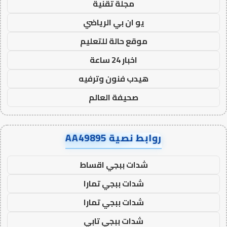
مجلة تقنية
يو ان بي الرياضي
موقع حالة للتعليم
اخبار 24 ساعة
هيدب فنون وترفيه
صحيفة العالم
روابط نصية AA49895
شدات ببجي اقساط
شدات ببجي تمارا
شدات ببجي تمارا
شدات ببجي تابي