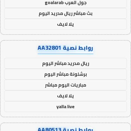
جول العرب goalarab
بث مباشر ريال مدريد اليوم
يلا لايف
روابط نصية AA32801
ريال مدريد مباشر اليوم
برشلونة مباشر اليوم
مباريات اليوم مباشر
يلا لايف
yalla live
روابط نصية AA80513