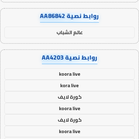
روابط نصية AA86842
عالم الشباب
روابط نصية AA4203
koora live
kora live
كورة لايف
koora live
كورة لايف
koora live