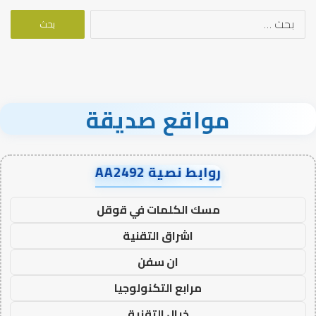
البحث
عن:
مواقع صديقة
روابط نصية AA2492
مسك الكلمات في قوقل
اشراق التقنية
ان سفن
مرابع التكنولوجيا
خيال التقنية