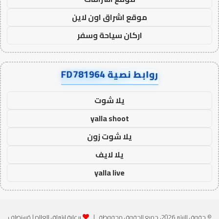
موقع اشراق اون لاين
اركان سياحة وسفر
روابط نصية FD781964
يلا شوت
yalla shoot
يلا شوت زون
يلا لايف
yalla live
© حقوق النشر 2026، جميع الحقوق محفوظة |
برعاية اشراق العالم
| مُستضاف