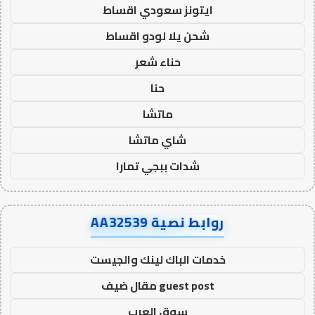
ايتونز سعودي اقساط
شحن يلا لودو اقساط
حناء شعر
حنا
ماتشا
شاي ماتشا
شدات ببجي تمارا
روابط نصية AA32539
خدمات الباك لينك والجيست
guest post مقال ضيف
سوق العرب