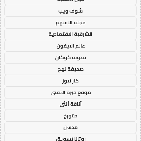
شوف ويب
مجلة الاسهم
الشرقية الاقتصادية
عالم الايفون
مدونة كوكان
صحيفة نهج
كار نيوز
موقع خبرة التقني
أناقة أنثى
متورخ
مدسن
روتانا تسويق