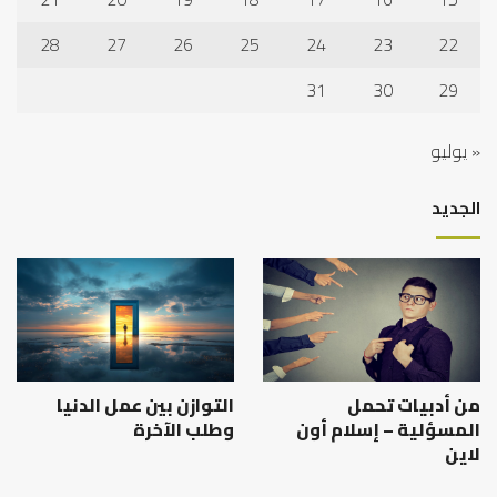
28
27
26
25
24
23
22
31
30
29
« يوليو
الجديد
من أدبيات تحمل
التوازن بين عمل الدنيا
المسؤلية – إسلام أون
وطلب الآخرة
لاين