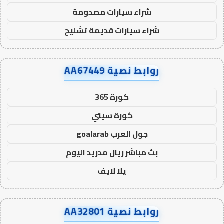
شراء سيارات مصدومة
شراء سيارات قديمة تشليح
روابط نصية AA67449
كورة 365
كورة سيتي
جول العرب goalarab
بث مباشر ريال مدريد اليوم
يلا لايف
روابط نصية AA32801