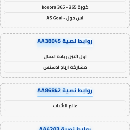
كورة 365 - kooora 365
اس جول - AS Goal
روابط نصية AA38045
اول اثنين ريادة اعمال
مشاركة ارباح ادسنس
روابط نصية AA86842
عالم الشباب
روابط نصية AA4203