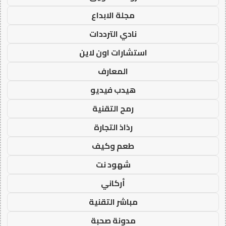
مجلة الابداع
نادي الترددات
استشارات اون لاين
المعارف
هيدب فيديو
رمح التقنية
رذاذ التجارة
طعم وكيف
شهود نت
أركاني
مباشر التقنية
مدونة صحبة