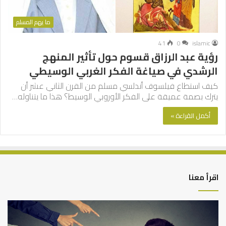
ما يهم المسلم
41
0
islamic
رؤية عبد الرزاق قسوم حول تأثير المنهج
الرشدي في صياغة الفكر الغربي الوسيطي
كيف استطاع فيلسوف أندلسي مسلم من القرن الثاني عشر أن
يترك بصمة عميقة على الفكر الأوروبي الوسيط؟ هذا ما يتناوله…
أكمل القراءة »
اقرأ معنا
التوازن
كي
بين
تش