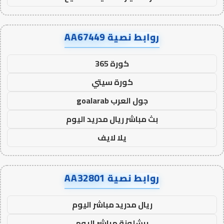
روابط نصية AA67449
كورة 365
كورة سيتي
جول العرب goalarab
بث مباشر ريال مدريد اليوم
يلا لايف
روابط نصية AA32801
ريال مدريد مباشر اليوم
برشلونة مباشر اليوم