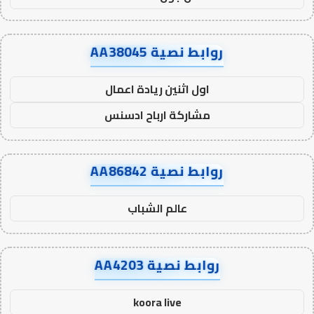
روابط نصية AA38045
اول اثنين ريادة اعمال
مشاركة ارباح ادسنس
روابط نصية AA86842
عالم الشباب
روابط نصية AA4203
koora live