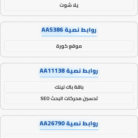
يلا شوت
روابط نصية AA5386
موقع كورة
روابط نصية AA11138
باقة باك لينك
تحسين محركات البحث SEO
روابط نصية AA26790