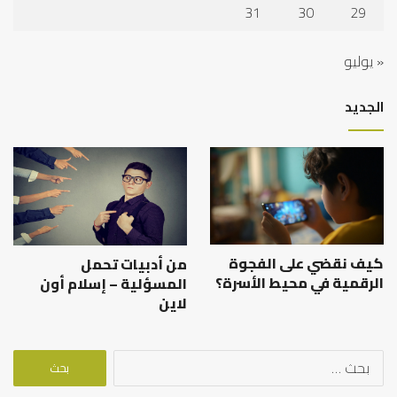
31
30
29
« يوليو
الجديد
كيف نقضي على الفجوة
من أدبيات تحمل
الرقمية في محيط الأسرة؟
المسؤلية – إسلام أون
لاين
البحث
عن: