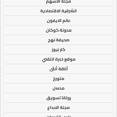
مجلة الاسهم
الشرقية الاقتصادية
عالم الايفون
مدونة كوكان
صحيفة نهج
كار نيوز
موقع خبرة التقني
أناقة أنثى
متورخ
مدسن
روتانا تسويق
مجلة الابداع