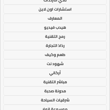
نادي الترددات
استشارات اون لاين
المعارف
هيدب فيديو
رمح التقنية
رذاذ التجارة
طعم وكيف
شهود نت
أركاني
مباشر التقنية
مدونة صحبة
شرقيات السياحة
موسوعة انوار