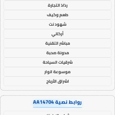
رذاذ التجارة
طعم وكيف
شهود نت
أركاني
مباشر التقنية
مدونة صحبة
شرقيات السياحة
موسوعة انوار
اشراق الأرباح
روابط نصية AA14704