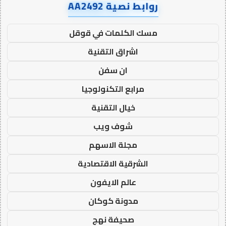
روابط نصية AA2492
مسك الكلمات في قوقل
اشراق التقنية
ان سفن
مرابع التكنولوجيا
خيال التقنية
شوف ويب
مجلة الاسهم
الشرقية الاقتصادية
عالم الايفون
مدونة كوكان
صحيفة نهج