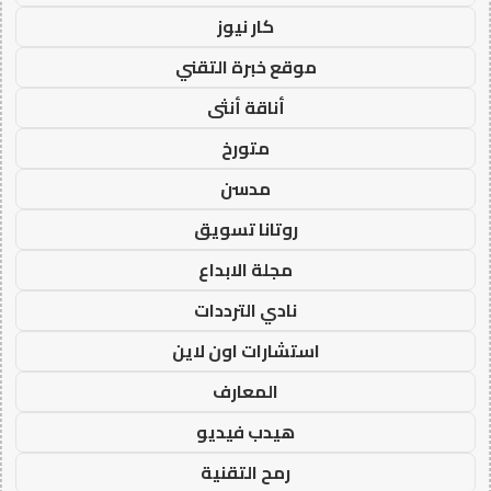
كار نيوز
موقع خبرة التقني
أناقة أنثى
متورخ
مدسن
روتانا تسويق
مجلة الابداع
نادي الترددات
استشارات اون لاين
المعارف
هيدب فيديو
رمح التقنية