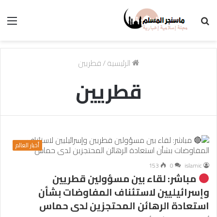
بحث
الق
عن
الرئيسية
/
قطريين
قطريين
أخبار العالم
153
0
islamic
مباشر: لقاء بين مسؤولين قطريين
وإسرائيليين لاستئناف المفاوضات بشأن
استعادة الرهائن المحتجزين لدى حماس