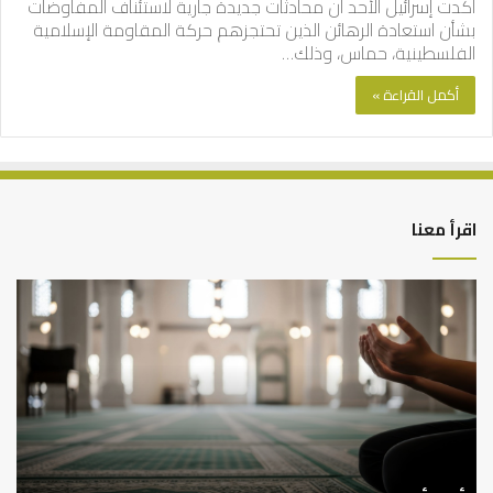
أكدت إسرائيل الأحد أن محادثات جديدة جارية لاستئناف المفاوضات
بشأن استعادة الرهائن الذين تحتجزهم حركة المقاومة الإسلامية
الفلسطينية، حماس، وذلك…
أكمل القراءة »
اقرأ معنا
أهم
الع
أسباب
الع
عدم
بين
استجابة
الإ
الدعاء
ما
وال
بن
سع
نم
ا