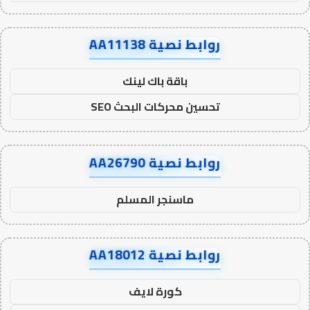
روابط نصية AA11138
باقة باك لينك
تحسين محركات البحث SEO
روابط نصية AA26790
ماسنجر المسلم
روابط نصية AA18012
كورة لايف