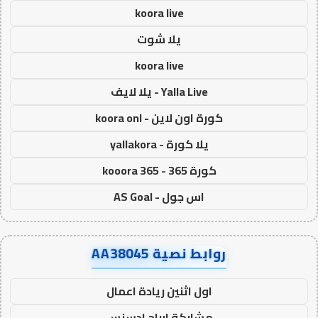
koora live
يلا شوت
koora live
Yalla Live - يلا لايف
كورة اون لاين - koora onl
يلا كورة - yallakora
كورة 365 - kooora 365
اس جول - AS Goal
روابط نصية AA38045
اول اثنين ريادة اعمال
مشاركة ارباح ادسنس