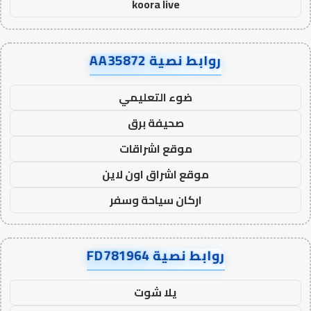
koora live
روابط نصية AA35872
ضوء التعليمي
صحيفة برق
موقع اشراقات
موقع اشراق اون لاين
اركان سياحة وسفر
روابط نصية FD781964
يلا شوت