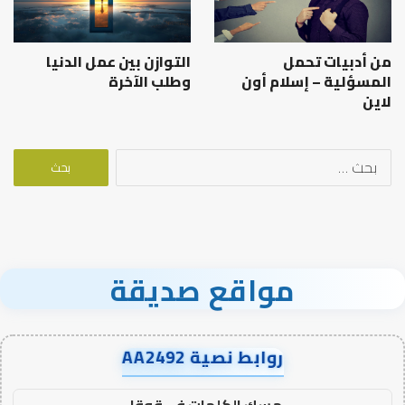
من أدبيات تحمل
التوازن بين عمل الدنيا
المسؤلية – إسلام أون
وطلب الآخرة
لاين
البحث
عن:
مواقع صديقة
روابط نصية AA2492