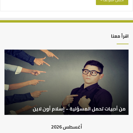
اقرأ معنا
من
أدبيات
تحمل
المسؤلية
–
إسلام
أون
لاين
من أدبيات تحمل المسؤلية – إسلام أون لاين
أغسطس 2026