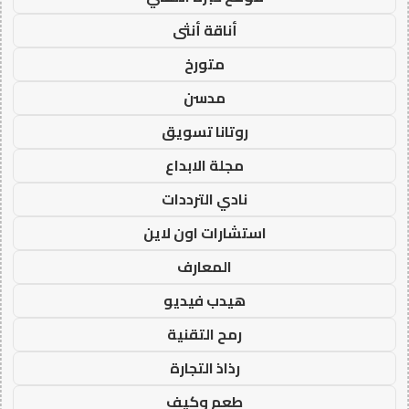
أناقة أنثى
متورخ
مدسن
روتانا تسويق
مجلة الابداع
نادي الترددات
استشارات اون لاين
المعارف
هيدب فيديو
رمح التقنية
رذاذ التجارة
طعم وكيف