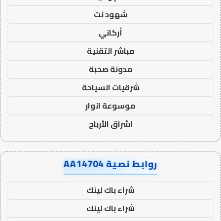
شهود نت
أركاني
مباشر التقنية
مدونة صحبة
شرقيات السياحة
موسوعة انوار
اشراق الأرباح
روابط نصية AA14704
شراء باك لينك
شراء باك لينك