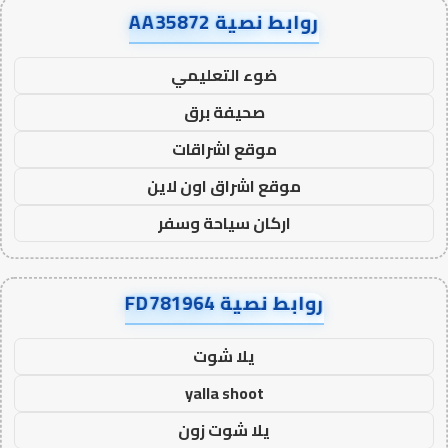
روابط نصية AA35872
ضوء التعليمي
صحيفة برق
موقع اشراقات
موقع اشراق اون لاين
اركان سياحة وسفر
روابط نصية FD781964
يلا شوت
yalla shoot
يلا شوت زون