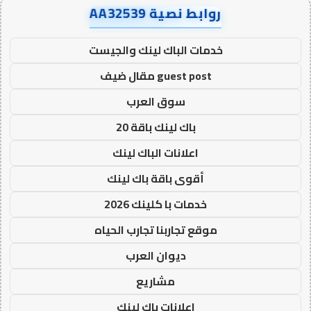
روابط نصية AA32539
خدمات الباك لينك والجيست
guest post مقال ضيف
سوق العرب
باك لينك باقة 20
اعلانات الباك لينك
أقوى باقة باك لينك
خدمات با كلينك 2026
موقع تجاربنا تجارب الحياه
ديوان العرب
مشاريع
اعلانات باك لينك