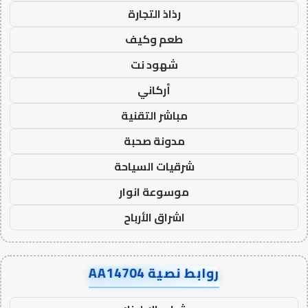
رذاذ التجارة
طعم وكيف
شهود نت
أركاني
مباشر التقنية
مدونة صحبة
شرقيات السياحة
موسوعة انوار
اشراق الأرباح
روابط نصية AA14704