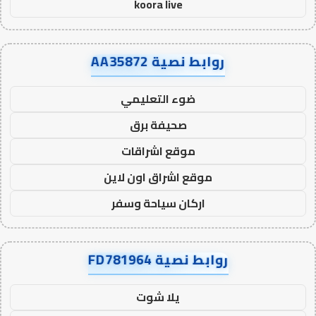
koora live
روابط نصية AA35872
ضوء التعليمي
صحيفة برق
موقع اشراقات
موقع اشراق اون لاين
اركان سياحة وسفر
روابط نصية FD781964
يلا شوت