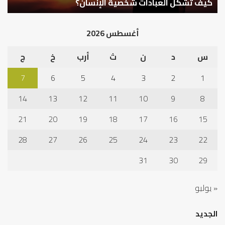
في
أهم أسباب عدم استجابة الدعاء
ف
أد
الخ
أغسطس 2026
س
د
ن
ث
أرب
خ
ج
7
6
5
4
3
2
1
14
13
12
11
10
9
8
21
20
19
18
17
16
15
28
27
26
25
24
23
22
31
30
29
« يوليو
الجديد