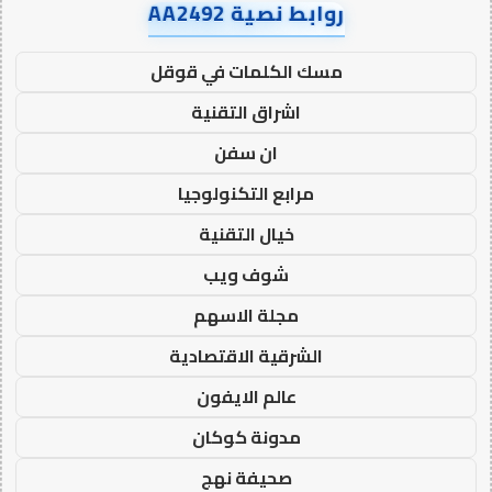
روابط نصية AA2492
مسك الكلمات في قوقل
اشراق التقنية
ان سفن
مرابع التكنولوجيا
خيال التقنية
شوف ويب
مجلة الاسهم
الشرقية الاقتصادية
عالم الايفون
مدونة كوكان
صحيفة نهج