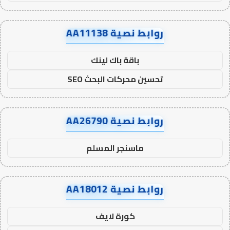
روابط نصية AA11138
باقة باك لينك
تحسين محركات البحث SEO
روابط نصية AA26790
ماسنجر المسلم
روابط نصية AA18012
كورة لايف