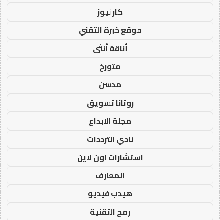
كار نيوز
موقع خبرة التقني
أناقة أنثى
متورخ
مدسن
روتانا تسويق
مجلة الابداع
نادي الترددات
استشارات اون لاين
المعارف
هيدب فيديو
رمح التقنية