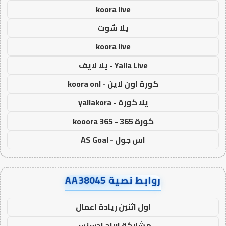
koora live
يلا شوت
koora live
Yalla Live - يلا لايف
كورة اون لاين - koora onl
يلا كورة - yallakora
كورة 365 - kooora 365
اس جول - AS Goal
روابط نصية AA38045
اول اثنين ريادة اعمال
مشاركة ارباح ادسنس