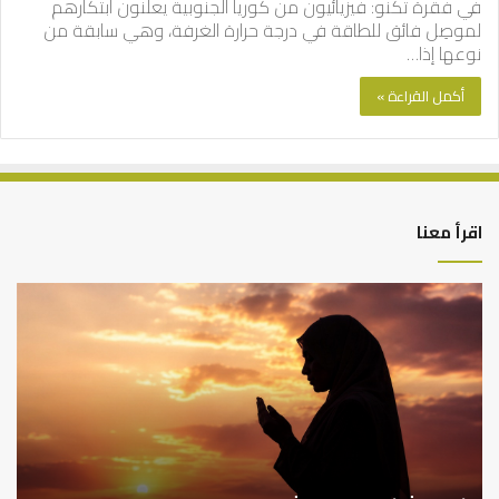
في فقرة تكنو: فيزيائيون من كوريا الجنوبية يعلنون ابتكارهم
لموصِل فائق للطاقة في درجة حرارة الغرفة، وهي سابقة من
نوعها إذا…
أكمل القراءة »
اقرأ معنا
أهم
الع
أسباب
الع
عدم
بين
استجابة
الإ
الدعاء
ما
وال
بن
سع
نم
ا