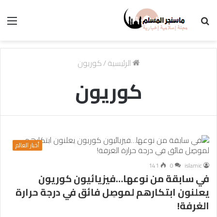
بحث
الق
عن
الرئيسية
/
كوريون
كوريون
أخبار العالم
141
0
islamic
في سابقة من نوعها…فيزيائيون كوريون
يعلنون ابتكارهم لموصِل فائق في درجة حرارة
الغرفة!