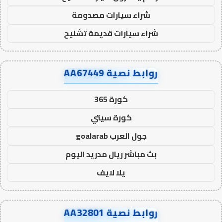
شراء سيارات مصدومة
شراء سيارات قديمة تشليح
روابط نصية AA67449
كورة 365
كورة سيتي
جول العرب goalarab
بث مباشر ريال مدريد اليوم
يلا لايف
روابط نصية AA32801