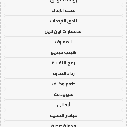
مجلة الابداع
نادي الترددات
استشارات اون لاين
المعارف
هيدب فيديو
رمح التقنية
رذاذ التجارة
طعم وكيف
شهود نت
أركاني
مباشر التقنية
مدونة صحبة