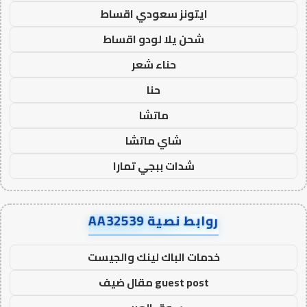
ايتونز سعودي اقساط
شحن يلا لودو اقساط
حناء شعر
حنا
ماتشا
شاي ماتشا
شدات ببجي تمارا
روابط نصية AA32539
خدمات الباك لينك والجيست
guest post مقال ضيف