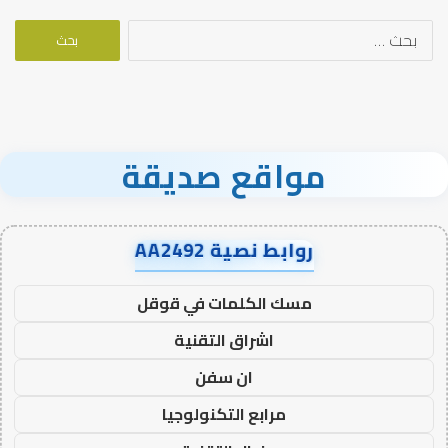
البحث
عن:
مواقع صديقة
روابط نصية AA2492
مسك الكلمات في قوقل
اشراق التقنية
ان سفن
مرابع التكنولوجيا