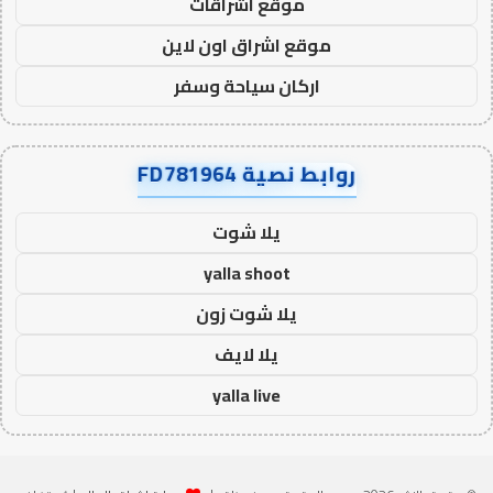
موقع اشراقات
موقع اشراق اون لاين
اركان سياحة وسفر
روابط نصية FD781964
يلا شوت
yalla shoot
يلا شوت زون
يلا لايف
yalla live