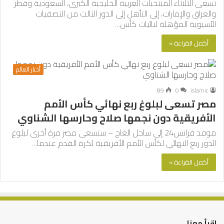
تسعى الثلاثاء المنتخبات العربية الخليجية الكبرى، السعودية وقطر
والعراق والإمارات، إلى التأهل إلى الدور الثالث من التصفيات
الآسيوية المؤهلة لنائيات كأس…
أكمل القراءة »
أخبار العالم
89
0
islamic
مصر تسعى لبلوغ ربع نهائي كأس الأمم
الأفريقية دون نجمها صلاح وحارسها الشناوي
موفد فرانس24 إلى ساحل العاج – ستسعى مصر مرة أخرى لبلوغ
الدور ربع النهائي لكأس الأمم الأفريقية لكرة القدم عندما…
أكمل القراءة »
اقرأ معنا