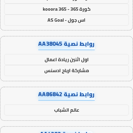
كورة 365 - kooora 365
اس جول - AS Goal
روابط نصية AA38045
اول اثنين ريادة اعمال
مشاركة ارباح ادسنس
روابط نصية AA86842
عالم الشباب