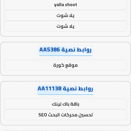
yalla shoot
يلا شوت
يلا شوت
روابط نصية AA5386
موقع كورة
روابط نصية AA11138
باقة باك لينك
تحسين محركات البحث SEO