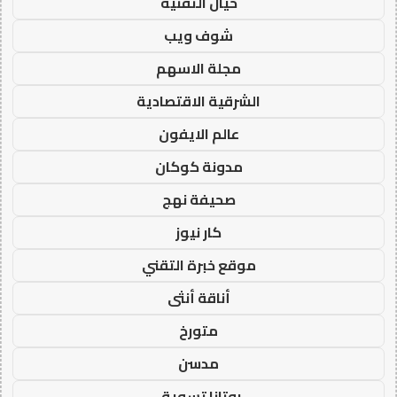
خيال التقنية
شوف ويب
مجلة الاسهم
الشرقية الاقتصادية
عالم الايفون
مدونة كوكان
صحيفة نهج
كار نيوز
موقع خبرة التقني
أناقة أنثى
متورخ
مدسن
روتانا تسويق