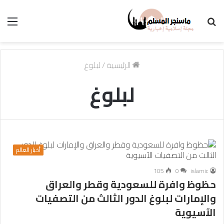
بحث
الق
عن
الرئيسية
/
لبلوغ
لبلوغ
أخبار العالم
105
0
islamic
حظوظ وافرة للسعودية وقطر والعراق
والإمارات لبلوغ الدور الثالث من التصفيات
الآسيوية