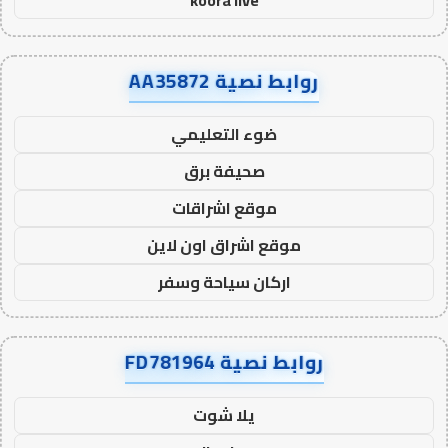
koora live
روابط نصية AA35872
ضوء التعليمي
صحيفة برق
موقع اشراقات
موقع اشراق اون لاين
اركان سياحة وسفر
روابط نصية FD781964
يلا شوت