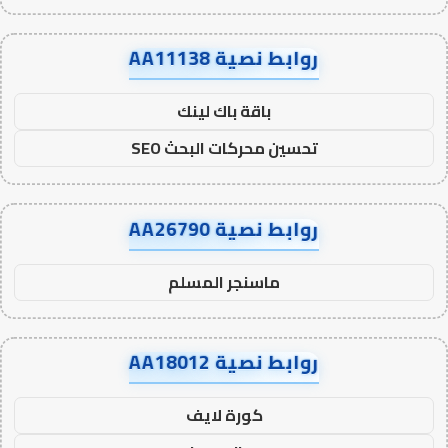
روابط نصية AA11138
باقة باك لينك
تحسين محركات البحث SEO
روابط نصية AA26790
ماسنجر المسلم
روابط نصية AA18012
كورة لايف