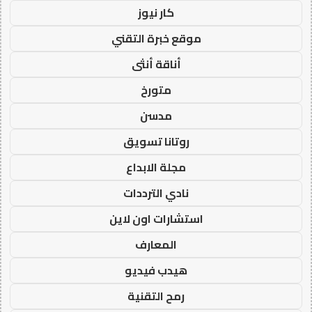
كار نيوز
موقع خبرة التقني
أناقة أنثى
متورخ
مدسن
روتانا تسويق
مجلة الابداع
نادي الترددات
استشارات اون لاين
المعارف
هيدب فيديو
رمح التقنية