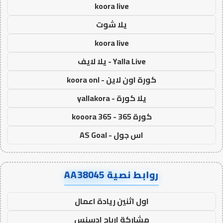
koora live
يلا شوت
koora live
Yalla Live - يلا لايف
كورة اون لاين - koora onl
يلا كورة - yallakora
كورة 365 - kooora 365
اس جول - AS Goal
روابط نصية AA38045
اول اثنين ريادة اعمال
مشاركة ارباح ادسنس