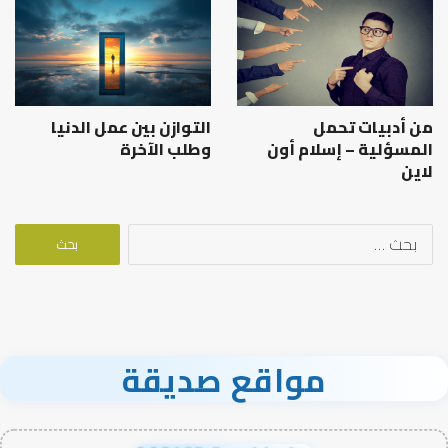
من أدبيات تحمل
التوازن بين عمل الدنيا
المسؤلية – إسلام أون
وطلب الآخرة
لاين
البحث
عن:
مواقع صديقة