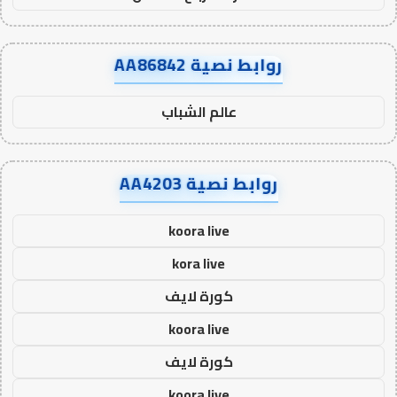
روابط نصية AA86842
عالم الشباب
روابط نصية AA4203
koora live
kora live
كورة لايف
koora live
كورة لايف
koora live