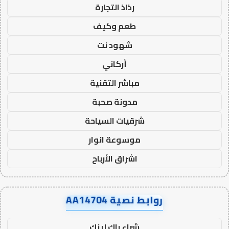
رذاذ التجارة
طعم وكيف
شهود نت
أركاني
مباشر التقنية
مدونة صحبة
شرقيات السياحة
موسوعة انوار
اشراق الأرباح
روابط نصية AA14704
شراء باك لينك