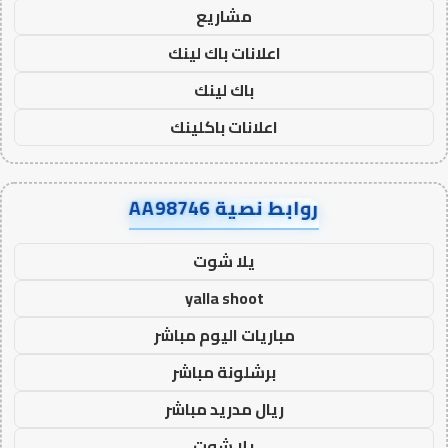
مشاريع
اعلانات باك لينك
باك لينك
اعلانات باكلينك
روابط نصية AA98746
يلا شوت
yalla shoot
مباريات اليوم مباشر
برشلونة مباشر
ريال مدريد مباشر
يلا شوت