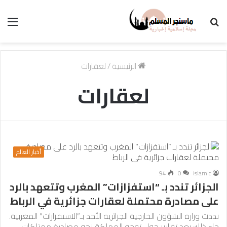
بحث
الق
عن
الرئيسية
/
لعقارات
لعقارات
أخبار العالم
94
0
islamic
الجزائر تندد بـ “استفزازات” المغرب وتتعهد بالرد
على مصادرة محتملة لعقارات جزائرية في الرباط
نددت وزارة الشؤون الخارجية الجزائرية الأحد بـ”الاستفزازات” المغربية.
جاء ذلك بعد تقارير حول توجه المملكة نحو مصادرة ممتلكات