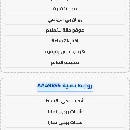
مجلة تقنية
يو ان بي الرياضي
موقع حالة للتعليم
اخبار 24 ساعة
هيدب فنون وترفيه
صحيفة العالم
روابط نصية AA49895
شدات ببجي اقساط
شدات ببجي تمارا
شدات ببجي تمارا