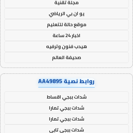
مجلة تقنية
يو ان بي الرياضي
موقع حالة للتعليم
اخبار 24 ساعة
هيدب فنون وترفيه
صحيفة العالم
روابط نصية AA49895
شدات ببجي اقساط
شدات ببجي تمارا
شدات ببجي تمارا
شدات ببجي تابي