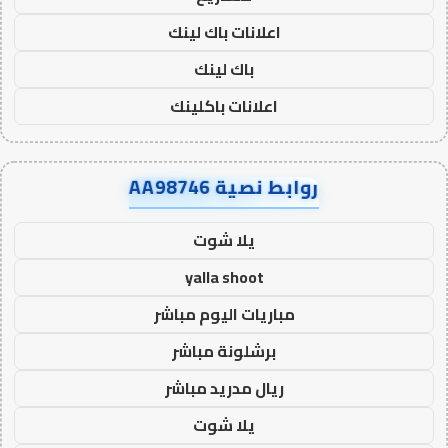
اعلانات باك لينك
باك لينك
اعلانات باكلينك
روابط نصية AA98746
يلا شوت
yalla shoot
مباريات اليوم مباشر
برشلونة مباشر
ريال مدريد مباشر
يلا شوت