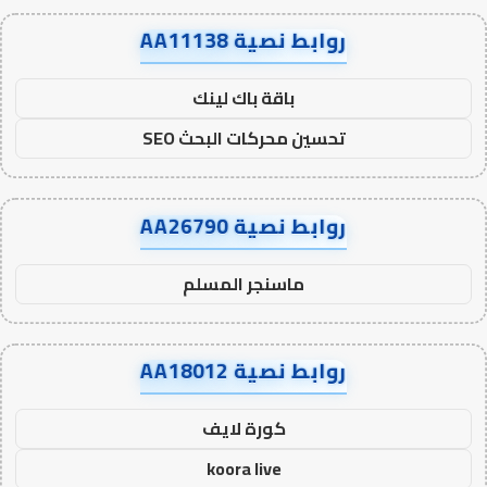
روابط نصية AA11138
باقة باك لينك
تحسين محركات البحث SEO
روابط نصية AA26790
ماسنجر المسلم
روابط نصية AA18012
كورة لايف
koora live