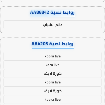
روابط نصية AA86842
عالم الشباب
روابط نصية AA4203
koora live
kora live
كورة لايف
koora live
كورة لايف
koora live