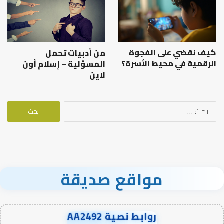
كيف نقضي على الفجوة
من أدبيات تحمل
الرقمية في محيط الأسرة؟
المسؤلية – إسلام أون
لاين
البحث
عن:
مواقع صديقة
روابط نصية AA2492