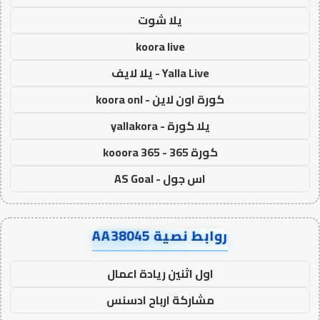
يلا شوت
koora live
Yalla Live - يلا لايف
كورة اون لاين - koora onl
يلا كورة - yallakora
كورة 365 - kooora 365
اس جول - AS Goal
روابط نصية AA38045
اول اثنين ريادة اعمال
مشاركة ارباح ادسنس