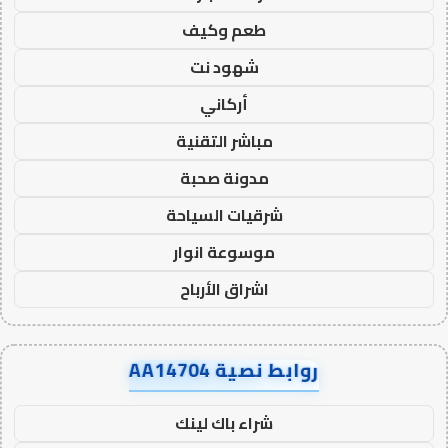
طعم وكيف
شهود نت
أركاني
مباشر التقنية
مدونة صحبة
شرقيات السياحة
موسوعة انوار
اشراق الأرباح
روابط نصية AA14704
شراء باك لينك