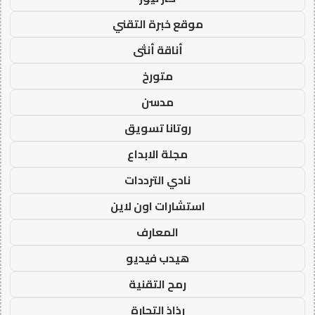
موقع خبرة التقني
أناقة أنثى
متورخ
مدسن
روتانا تسويق
مجلة الابداع
نادي الترددات
استشارات اون لاين
المعارف
هيدب فيديو
رمح التقنية
رذاذ التجارة