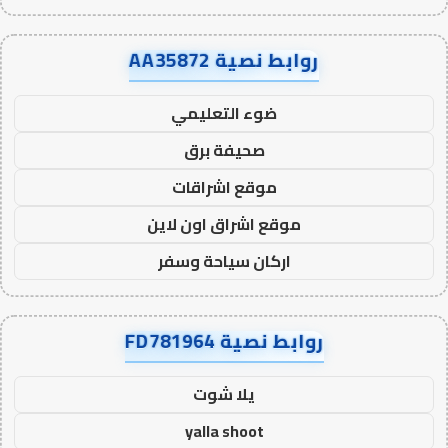
روابط نصية AA35872
ضوء التعليمي
صحيفة برق
موقع اشراقات
موقع اشراق اون لاين
اركان سياحة وسفر
روابط نصية FD781964
يلا شوت
yalla shoot