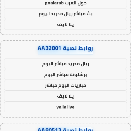
جول العرب goalarab
بث مباشر ريال مدريد اليوم
يلا لايف
روابط نصية AA32801
ريال مدريد مباشر اليوم
برشلونة مباشر اليوم
مباريات اليوم مباشر
يلا لايف
yalla live
روابط نصية AA80513