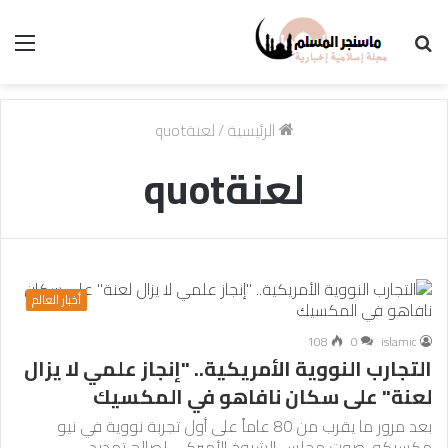
بحث
الق
عن
الرئيسية
/
لعنةquot
لعنةquot
أخبار العالم
108
0
islamic
التجارب النووية الأمريكية.. "إنجاز علمي لا يزال
لعنة" على سكان نافاهو في المكسيك
بعد مرور ما يقرب من 80 عاماً على أول تجربة نووية في نيو
مكسيكو. صوت مجلس الشيوخ الأميركي لصالح تمديد…