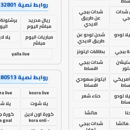
ساط
روابط نصية AA32801
شدات
شدات ببجي
جي
عن طريق
ريال مدريد
برشلونة 
الايدي
مباشر اليوم
اليو
ا لودو
شحن لودو عن
مباريات اليوم
يلا لا
طريق الايدي
مباشر
 ببجي
بطاقات ايتونز
yalla live
ستيشن
شدات ببجي
ور
اقساط
روابط نصية AA80513
 امريكي
ايتونز سعودي
ساط
اقساط
ra live
koora live
ا لودو
حناء شعر
ساط
يلا شوت
يلا ش
نا
ماتشا
كورة اون لاين
كورة ج
a goal
- kora onli
ماتشا
شدات ببجي
تمارا