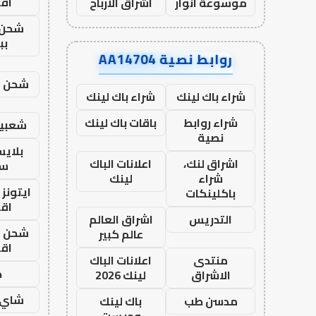
اق
موسوعة انوار
اشراق الأرباح
شحن 
بب
روابط نصية AA14704
شحن يل
شراء باك لينك
شراء باك لينك
شراء روابط
باقات باك لينك
شعبية
نصية
بلاي
اشراق لنك،
اعلانات الباك
ست
شراء
لينك
ايتونز
باكلينكات
اق
التدريس
اشراق العالم
شحن يل
عالم كبير
اق
منتدى
اعلانات الباك
ح
الاشراق
لينك 2026
شاي 
مدسن طب
باك لينك