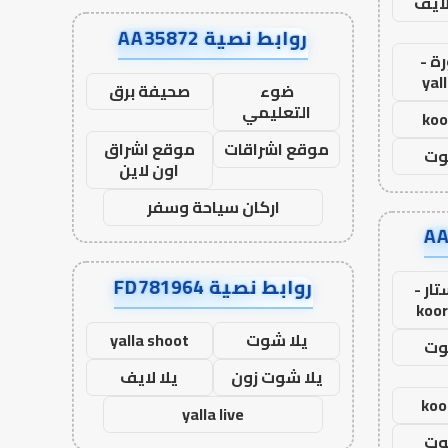
لايف
روابط نصية AA35872
ة -
yal
ضوء
صحيفة برق
التعليمي
koo
موقع اشراقات
موقع اشراق
وت
اون لاين
اركان سياحة وسفر
روابط نصية FD781964
ار -
koor
يلا شوت
yalla shoot
وت
يلا شوت زون
يلا لايف
koo
yalla live
وت