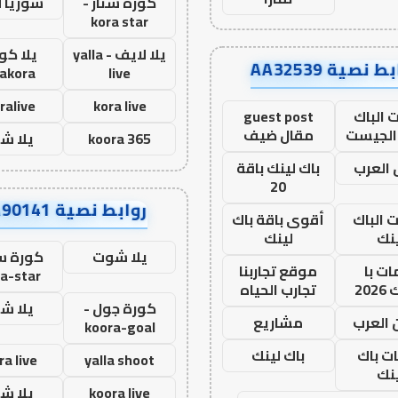
كورة ستار -
سوريا 
kora star
يلا لايف - yalla
يلا كور
ط نصية AA32539
lakora
live
ralive
kora live
 الباك
guest post
الجيست
مقال ضيف
koora 365
يلا ش
العرب
باك لينك باقة
20
روابط نصية AA90141
ت الباك
أقوى باقة باك
نك
لينك
يلا شوت
كورة ست
ت با
موقع تجاربنا
a-star
20
تجارب الحياه
كورة جول -
يلا ش
 العرب
مشاريع
koora-goal
ات باك
باك لينك
ra live
yalla shoot
نك
koora live
يلا ش