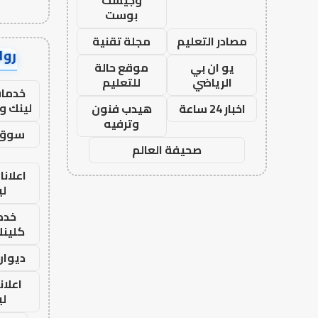
وجيست
بوست
مصادر التعليم
مجلة تقنية
رواب
يو ان بي
موقع حالة
الرياضي
للتعليم
خدمات
لينك و
اخبار 24 ساعة
هيدب فنون
وترفيه
سوق 
صحيفة العالم
اعلانا
لي
خدما
كلينك 26
ديوان
اعلان
لي