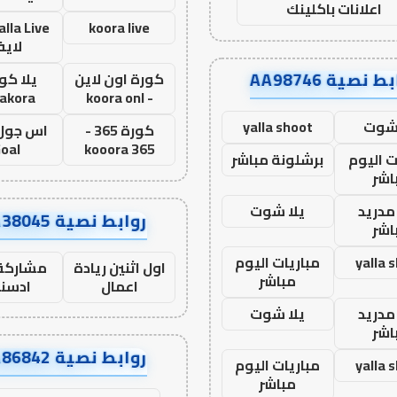
اعلانات باكلينك
koora live
لاي
ط نصية AA98746
كورة اون لاين
يلا كور
lakora
- koora onl
 شوت
yalla shoot
كورة 365 -
oal
kooora 365
ت اليوم
برشلونة مباشر
اشر
مدريد
يلا شوت
روابط نصية AA38045
اشر
yalla 
مباريات اليوم
اول اثنين ريادة
مشاركة 
مباشر
اعمال
ادسن
مدريد
يلا شوت
اشر
روابط نصية AA86842
yalla 
مباريات اليوم
مباشر