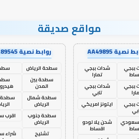
مواقع صديقة
ط نصية AA49895
روابط نصية AA89545
 ببجي
شدات ببجي
سطحة الرياض
سطح
ساط
تمارا
سطحة بين
سطح
 ببجي
شدات ببجي
المدن
هيدرو
ارا
تابي
سطحة شمال
سطحة 
 ببجي
ايتونز امريكي
الرياض
الري
بي
سطحة جنوب
اقرب س
 سعودي
شحن يلا لودو
الرياض
ساط
اقساط
تشليح
شراء سي