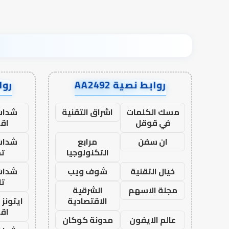
روابط نصية AA2492
رواب
مسك الكلمات
اشراق التقنية
شدات
في قوقل
اق
ان سفن
مرابع
شدات
التكنولوجيا
تم
خيال التقنية
شوف ويب
شدات
تا
مجلة الاسهم
الشرقية
الاقتصادية
ايتونز
اق
عالم الايفون
مدونة كوكان