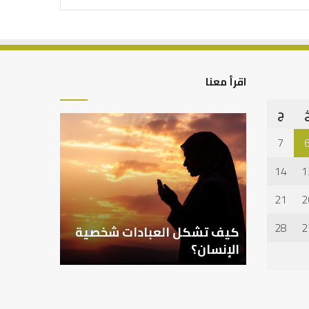
اقرأ معنا
ج
كيف
تشكل
7
العبادات
شخصية
14
1
الإنسان؟
21
2
28
2
كيف تشكل العبادات شخصية
الإنسان؟