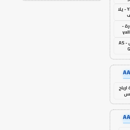
Yalla Live - يلا
ف
ة -
yal
اس جول - AS
G
ارباح
س