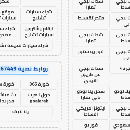
 ببجي
شدات ببجي
سكرا
ساط
تمارا
شراء سيارات
موقع ش
 ببجي
متجر تقسيط
تشليح
سيارات 
بي
ارقام يشترون
شراء سي
 ببجي
شدات ببجي
سيارات تشليح
مصدو
ساط
تمارا
شراء سيارات قديمة تشل
 ببجي
فور يو ستور
بي
روابط نصية AA67449
 4u
شدات ببجي
عن طريق
الايدي
كورة 365
كورة س
ا لودو
شحن يلا لودو
جول العرب
بث مباشر
ساط
تابي تمارا
goalarab
مدريد ا
 ببجي
ايتونز امريكي
يلا لايف
ساط
اقساط
 سعودي
فور يو