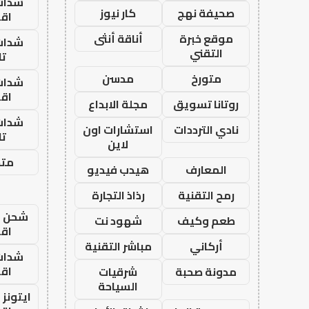
شدات
صحيفة نهج
كار نيوز
اق
موقع خبرة
أناقة أنثى
شدات
التقني
تا
متورخ
مدسن
شدات
اق
روتانا تسويق
مجلة الابداع
شدات
نادي الترددات
استشارات اون
تا
لاين
متجر
المعارف
هيدب فيديو
رمح التقنية
رذاذ التجارة
شحن يل
طعم وكيف
شهود نت
اق
أركاني
مباشر التقنية
شدات
اق
مدونة صحبة
شرقيات
السياحة
ايتونز