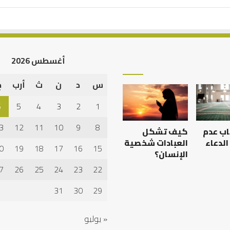
أغسطس 2026
س
د
ن
ث
أرب
خ
6
5
4
3
2
1
3
12
11
10
9
8
اب عدم
كيف تشكل
الدعاء
العبادات شخصية
0
19
18
17
16
15
الإنسان؟
7
26
25
24
23
22
31
30
29
« يوليو