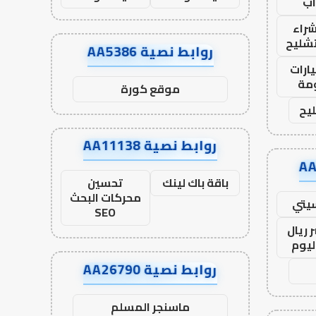
ب
راء
تشليح
روابط نصية AA5386
ارات
مة
موقع كورة
يح
روابط نصية AA11138
باقة باك لينك
تحسين
محركات البحث
يتي
SEO
 ريال
ليوم
روابط نصية AA26790
ماسنجر المسلم