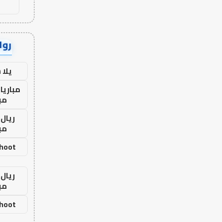
رواب
يلا
مباريا
مب
ريال 
مب
shoot
ريال 
مب
shoot