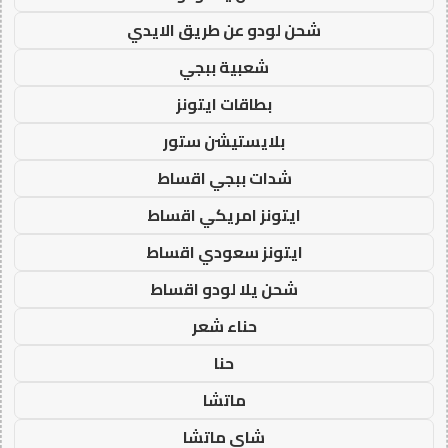
شحن لودو عن طريق الايدي
شعبية ببجي
بطاقات ايتونز
بلايستيشن ستور
شدات ببجي اقساط
ايتونز امريكي اقساط
ايتونز سعودي اقساط
شحن يلا لودو اقساط
حناء شعر
حنا
ماتشا
شاي ماتشا