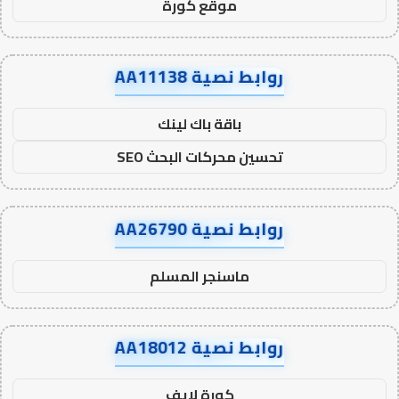
موقع كورة
روابط نصية AA11138
باقة باك لينك
تحسين محركات البحث SEO
روابط نصية AA26790
ماسنجر المسلم
روابط نصية AA18012
كورة لايف