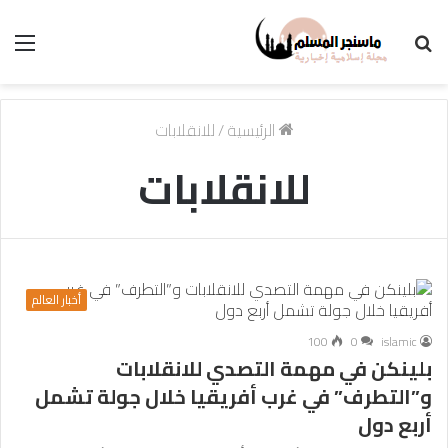
بحث
الق
عن
الرئيسية
/
للانقلابات
للانقلابات
أخبار العالم
100
0
islamic
بلينكن في مهمة التصدي للانقلابات
و”التطرف” في غرب أفريقيا خلال جولة تشمل
أربع دول