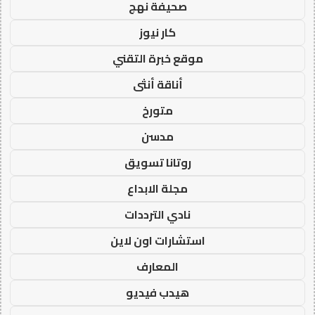
صحيفة نهج
كار نيوز
موقع خبرة التقني
أناقة أنثى
متورخ
مدسن
روتانا تسويق
مجلة الابداع
نادي الترددات
استشارات اون لاين
المعارف
هيدب فيديو