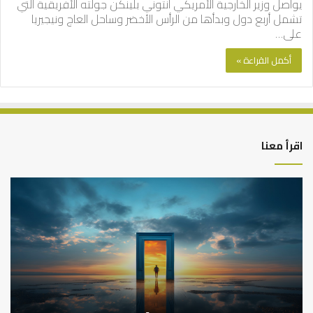
يواصل وزير الخارجية الأمريكي أنتوني بلينكن جولته الأفريقية التي
تشمل أربع دول وبدأها من الرأس الأخضر وساحل العاج ونيجيريا
على…
أكمل القراءة »
اقرأ معنا
التوازن
كي
بين
تش
عمل
الع
الدنيا
شخ
وطلب
الإ
الآخرة