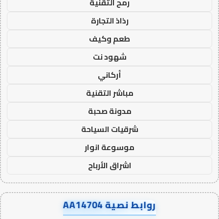
رمح التقنية
رذاذ التجارة
طعم وكيف
شهود نت
أركاني
مباشر التقنية
مدونة صحبة
شرقيات السياحة
موسوعة انوار
اشراق الأرباح
روابط نصية AA14704