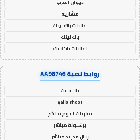
ديوان العرب
مشاريع
اعلانات باك لينك
باك لينك
اعلانات باكلينك
روابط نصية AA98746
يلا شوت
yalla shoot
مباريات اليوم مباشر
برشلونة مباشر
ريال مدريد مباشر