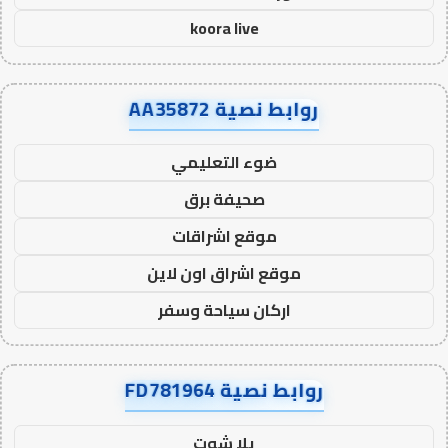
koora live
روابط نصية AA35872
ضوء التعليمي
صحيفة برق
موقع اشراقات
موقع اشراق اون لاين
اركان سياحة وسفر
روابط نصية FD781964
يلا شوت