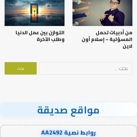
من أدبيات تحمل
التوازن بين عمل الدنيا
المسؤلية – إسلام أون
وطلب الآخرة
لاين
البحث
عن:
مواقع صديقة
روابط نصية AA2492