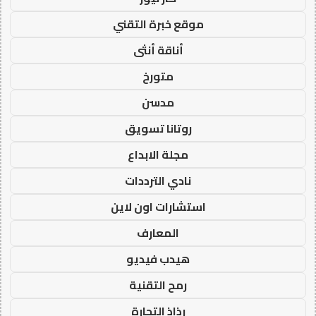
موقع خبرة التقني
أناقة أنثى
متورخ
مدسن
روتانا تسويق
مجلة الابداع
نادي الترددات
استشارات اون لاين
المعارف
هيدب فيديو
رمح التقنية
رذاذ التجارة