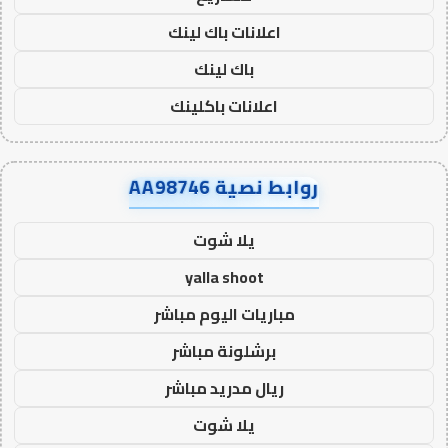
اعلانات باك لينك
باك لينك
اعلانات باكلينك
روابط نصية AA98746
يلا شوت
yalla shoot
مباريات اليوم مباشر
برشلونة مباشر
ريال مدريد مباشر
يلا شوت