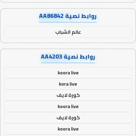
روابط نصية AA86842
عالم الشباب
روابط نصية AA4203
koora live
kora live
كورة لايف
koora live
كورة لايف
koora live