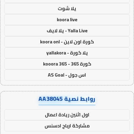
يلا شوت
koora live
Yalla Live - يلا لايف
كورة اون لاين - koora onl
يلا كورة - yallakora
كورة 365 - kooora 365
اس جول - AS Goal
روابط نصية AA38045
اول اثنين ريادة اعمال
مشاركة ارباح ادسنس