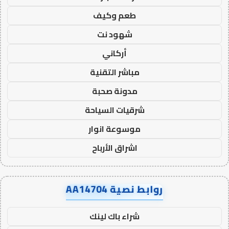
طعم وكيف
شهود نت
أركاني
مباشر التقنية
مدونة صحبة
شرقيات السياحة
موسوعة انوار
اشراق الأرباح
روابط نصية AA14704
شراء باك لينك