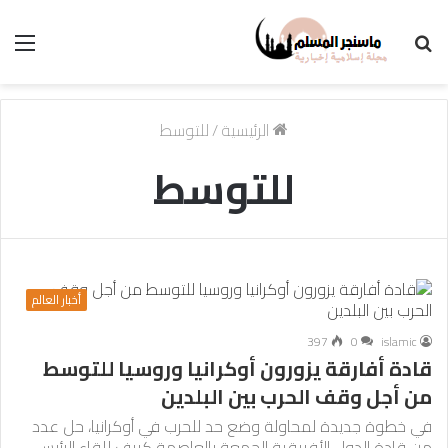
بحث
الق
عن
الرئيسية
/
للتوسط
للتوسط
أخبار العالم
397
0
islamic
قادة أفارقة يزورون أوكرانيا وروسيا للتوسط
من أجل وقف الحرب بين البلدين
في خطوة جديدة لمحاولة وضع حد للحرب في أوكرانيا، حل عدد
من قادة الدول الأفريقية الجمعة بالعاصمة كييف للقاء الرئيس…