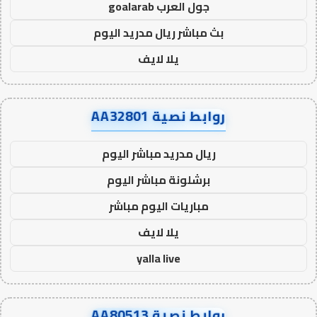
جول العرب goalarab
بث مباشر ريال مدريد اليوم
يلا لايف
روابط نصية AA32801
ريال مدريد مباشر اليوم
برشلونة مباشر اليوم
مباريات اليوم مباشر
يلا لايف
yalla live
روابط نصية AA80513