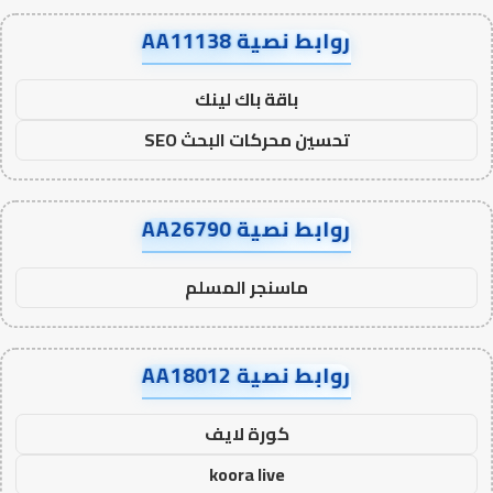
روابط نصية AA11138
باقة باك لينك
تحسين محركات البحث SEO
روابط نصية AA26790
ماسنجر المسلم
روابط نصية AA18012
كورة لايف
koora live