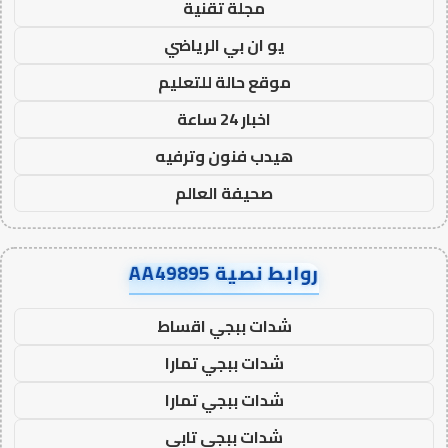
مجلة تقنية
يو ان بي الرياضي
موقع حالة للتعليم
اخبار 24 ساعة
هيدب فنون وترفيه
صحيفة العالم
روابط نصية AA49895
شدات ببجي اقساط
شدات ببجي تمارا
شدات ببجي تمارا
شدات ببجي تابي