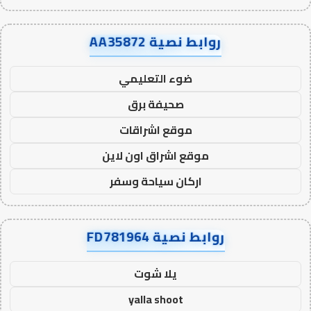
روابط نصية AA35872
ضوء التعليمي
صحيفة برق
موقع اشراقات
موقع اشراق اون لاين
اركان سياحة وسفر
روابط نصية FD781964
يلا شوت
yalla shoot