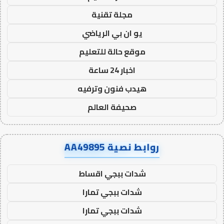
مجلة تقنية
يو ان بي الرياضي
موقع حالة للتعليم
اخبار 24 ساعة
هيدب فنون وترفيه
صحيفة العالم
روابط نصية AA49895
شدات ببجي اقساط
شدات ببجي تمارا
شدات ببجي تمارا