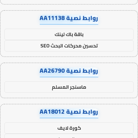
روابط نصية AA11138
باقة باك لينك
تحسين محركات البحث SEO
روابط نصية AA26790
ماسنجر المسلم
روابط نصية AA18012
كورة لايف