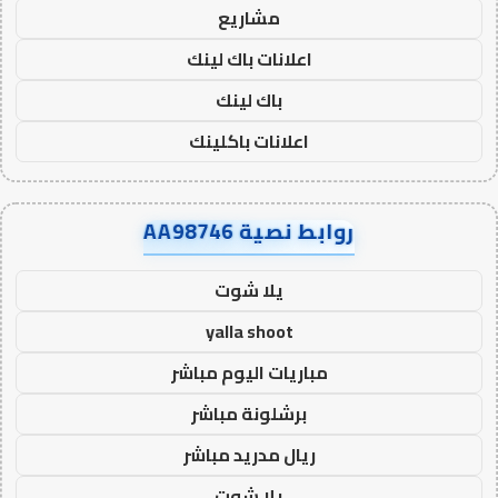
مشاريع
اعلانات باك لينك
باك لينك
اعلانات باكلينك
روابط نصية AA98746
يلا شوت
yalla shoot
مباريات اليوم مباشر
برشلونة مباشر
ريال مدريد مباشر
يلا شوت