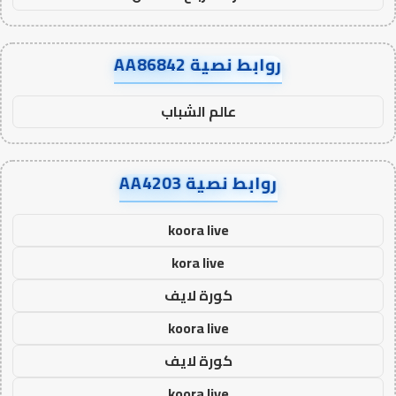
روابط نصية AA86842
عالم الشباب
روابط نصية AA4203
koora live
kora live
كورة لايف
koora live
كورة لايف
koora live