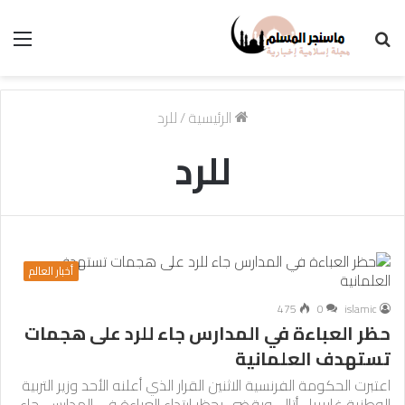
بحث
الق
عن
الرئيسية
/
للرد
للرد
أخبار العالم
475
0
islamic
حظر العباءة في المدارس جاء للرد على هجمات
تستهدف العلمانية
اعتبرت الحكومة الفرنسية الاثنين القرار الذي أعلنه الأحد وزير التربية
الوطنية غابرييل أتال، ويقضي بحظر ارتداء العباءة في المدارس، جاء