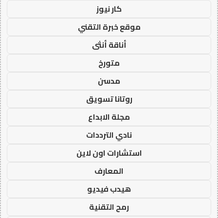
كار نيوز
موقع خبرة التقني
أناقة أنثى
متورخ
مدسن
روتانا تسويق
مجلة الابداع
نادي الترددات
استشارات اون لاين
المعارف
هيدب فيديو
رمح التقنية