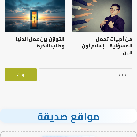
من أدبيات تحمل
التوازن بين عمل الدنيا
المسؤلية – إسلام أون
وطلب الآخرة
لاين
البحث
عن:
مواقع صديقة