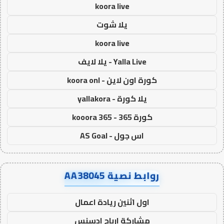
koora live
يلا شوت
koora live
Yalla Live - يلا لايف
كورة اون لاين - koora onl
يلا كورة - yallakora
كورة 365 - kooora 365
اس جول - AS Goal
روابط نصية AA38045
اول اثنين ريادة اعمال
مشاركة ارباح ادسنس