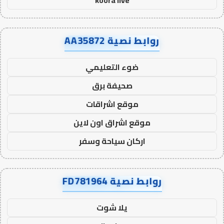
koora live
روابط نصية AA35872
ضوء التعليمي
صحيفة برق
موقع اشراقات
موقع اشراق اون لاين
اركان سياحة وسفر
روابط نصية FD781964
يلا شوت