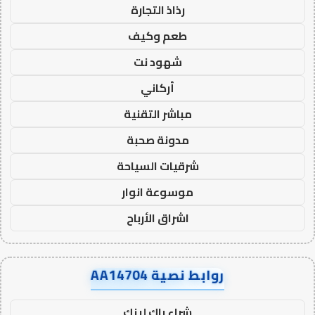
رذاذ التجارة
طعم وكيف
شهود نت
أركاني
مباشر التقنية
مدونة صحبة
شرقيات السياحة
موسوعة انوار
اشراق الأرباح
روابط نصية AA14704
شراء باك لينك