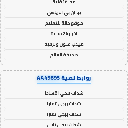
مجلة تقنية
يو ان بي الرياضي
موقع حالة للتعليم
اخبار 24 ساعة
هيدب فنون وترفيه
صحيفة العالم
روابط نصية AA49895
شدات ببجي اقساط
شدات ببجي تمارا
شدات ببجي تمارا
شدات ببجي تابي