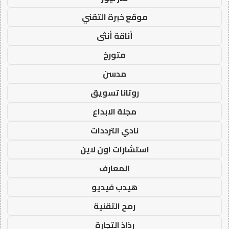
موقع خبرة التقني
أناقة أنثى
متورخ
مدسن
روتانا تسويق
مجلة الابداع
نادي الترددات
استشارات اون لاين
المعارف
هيدب فيديو
رمح التقنية
رذاذ التجارة