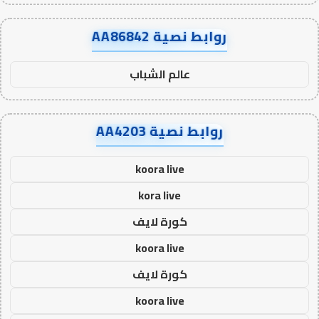
روابط نصية AA86842
عالم الشباب
روابط نصية AA4203
koora live
kora live
كورة لايف
koora live
كورة لايف
koora live