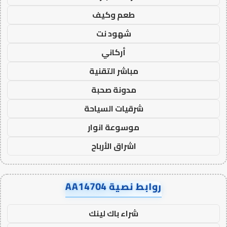
طعم وكيف
شهود نت
أركاني
مباشر التقنية
مدونة صحبة
شرقيات السياحة
موسوعة انوار
اشراق الأرباح
روابط نصية AA14704
شراء باك لينك