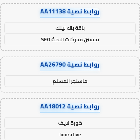
روابط نصية AA11138
باقة باك لينك
تحسين محركات البحث SEO
روابط نصية AA26790
ماسنجر المسلم
روابط نصية AA18012
كورة لايف
koora live