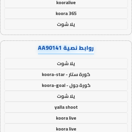
kooralive
koora 365
يلا شوت
روابط نصية AA90141
يلا شوت
كورة ستار - koora-star
كورة جول - koora-goal
يلا شوت
yalla shoot
koora live
koora live