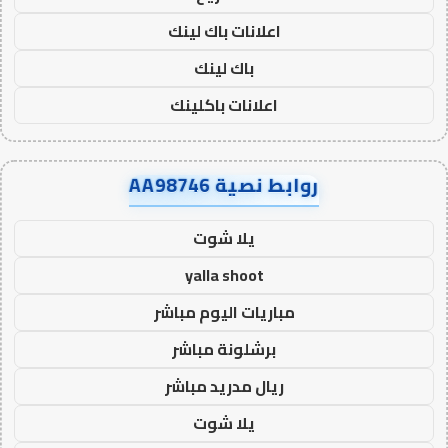
اعلانات باك لينك
باك لينك
اعلانات باكلينك
روابط نصية AA98746
يلا شوت
yalla shoot
مباريات اليوم مباشر
برشلونة مباشر
ريال مدريد مباشر
يلا شوت