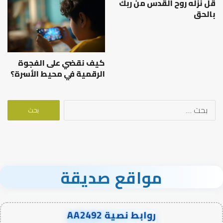
قل نزله روح القدس من ربك
بالحق
كيف نقضي على الفجوة
الرقمية في محيط الأسرة؟
البحث
عن:
مواقع صديقة
روابط نصية AA2492