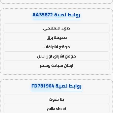
روابط نصية AA35872
ضوء التعليمي
صحيفة برق
موقع اشراقات
موقع اشراق اون لاين
اركان سياحة وسفر
روابط نصية FD781964
يلا شوت
yalla shoot