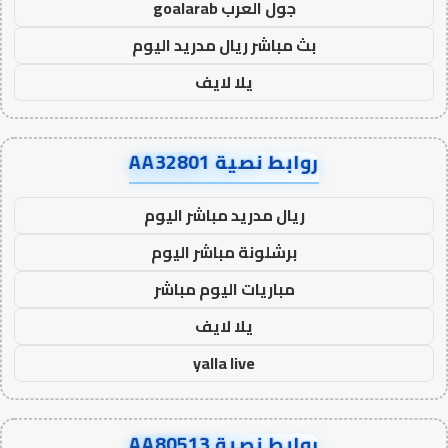
جول العرب goalarab
بث مباشر ريال مدريد اليوم
يلا لايف
روابط نصية AA32801
ريال مدريد مباشر اليوم
برشلونة مباشر اليوم
مباريات اليوم مباشر
يلا لايف
yalla live
روابط نصية AA80513