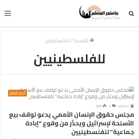
بحث
الق
عن
الرئيسية
/
للفلسطينيين
للفلسطينيين
أخبار العالم
288
0
islamic
مجلس حقوق الإنسان الأممي يدعو لوقف بيع
الأسلحة لإسرائيل ويحذّر من وقوع “إبادة
جماعية” للفلسطينيين