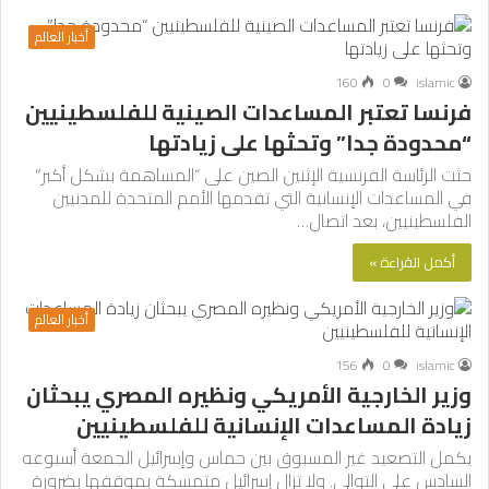
أخبار العالم
160
0
islamic
فرنسا تعتبر المساعدات الصينية للفلسطينيين
“محدودة جدا” وتحثها على زيادتها
حثت الرئاسة الفرنسية الإثنين الصين على “المساهمة بشكل أكبر”
في المساعدات الإنسانية التي تقدمها الأمم المتحدة للمدنيين
الفلسطينيين، بعد اتصال…
أكمل القراءة »
أخبار العالم
156
0
islamic
وزير الخارجية الأمريكي ونظيره المصري يبحثان
زيادة المساعدات الإنسانية للفلسطينيين
يكمل التصعيد غير المسبوق بين حماس وإسرائيل الجمعة أسبوعه
السادس على التوالي. ولا تزال إسرائيل متمسكة بموقفها بضرورة