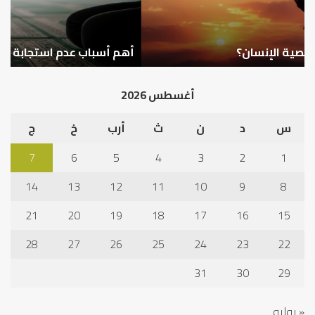
بن
سع
نم
ا
في
أهم أسباب عدم استجابة الدعاء
ف
أد
الخ
أغسطس 2026
س
د
ن
ث
أرب
خ
ج
7
6
5
4
3
2
1
14
13
12
11
10
9
8
21
20
19
18
17
16
15
28
27
26
25
24
23
22
31
30
29
« يوليو