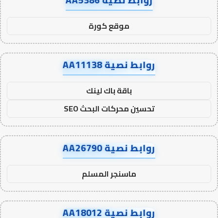
روابط نصية AA5386
موقع كورة
روابط نصية AA11138
باقة باك لينك
تحسين محركات البحث SEO
روابط نصية AA26790
ماسنجر المسلم
روابط نصية AA18012