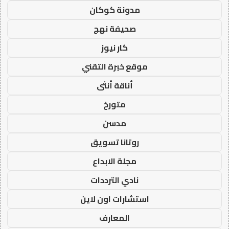
مدونة كوكان
صحيفة نهج
كار نيوز
موقع خبرة التقني
أناقة أنثى
متورخ
مدسن
روتانا تسويق
مجلة الابداع
نادي الترددات
استشارات اون لاين
المعارف