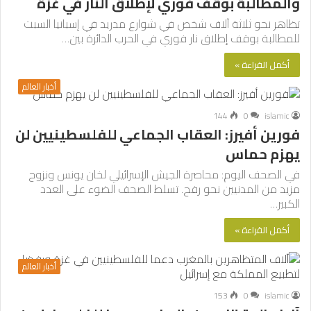
والمطالبة بوقف فوري لإطلاق النار في غزة
تظاهر نحو ثلاثة آلاف شخص في شوارع مدريد في إسبانيا السبت
للمطالبة بوقف إطلاق نار فوري في الحرب الدائرة بين…
أكمل القراءة »
أخبار العالم
144
0
islamic
فورين أفيرز: العقاب الجماعي للفلسطينيين لن
يهزم حماس
في الصحف اليوم: محاصرة الجيش الإسرائيلي لخان يونس ونزوح
مزيد من المدنيين نحو رفح. تسلط الصحف الضوء على العدد
الكبير…
أكمل القراءة »
أخبار العالم
153
0
islamic