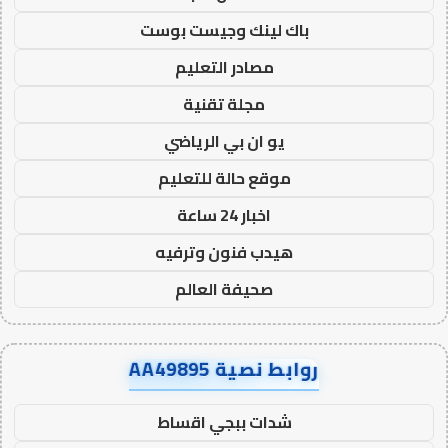
باك لينك وجيست بوست
مصادر التعليم
مجلة تقنية
يو ان بي الرياضي
موقع حالة للتعليم
اخبار 24 ساعة
هيدب فنون وترفيه
صحيفة العالم
روابط نصية AA49895
شدات ببجي اقساط