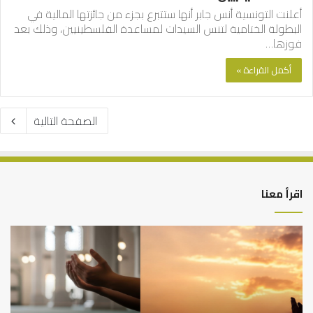
أعلنت التونسية أنس جابر أنها ستتبرع بجزء من جائزتها المالية في
البطولة الختامية لتنس السيدات لمساعدة الفلسطينيين، وذلك بعد
فوزها…
أكمل القراءة »
الصفحة التالية
اقرأ معنا
أهم
الع
أسباب
الع
عدم
بين
استجابة
الإ
الدعاء
ما
وال