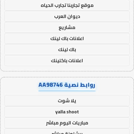
موقع تجاربنا تجارب الحياه
ديوان العرب
مشاريع
اعلانات باك لينك
باك لينك
اعلانات باكلينك
روابط نصية AA98746
يلا شوت
yalla shoot
مباريات اليوم مباشر
برشلونة مباشر