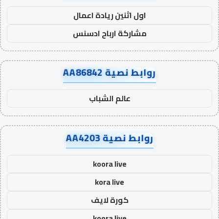
اول اثنين ريادة اعمال
مشاركة ارباح ادسنس
روابط نصية AA86842
عالم الشباب
روابط نصية AA4203
koora live
kora live
كورة لايف
koora live