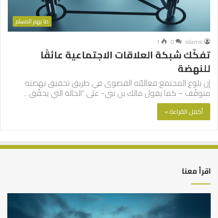
ما يهم المسلم
1
0
islamic
تفكّك شبكة العلاقات الاجتماعية عائقًا
للنهضة
إن بلوغ المجتمع فعاليّته القصوى في طريق تحقيق نهضته
متوقّف – كما يقول مالك بن نبي- على “الحالة التي يحقّق…
أكمل القراءة »
اقرأ معنا
كيف
أه
تشكل
أسب