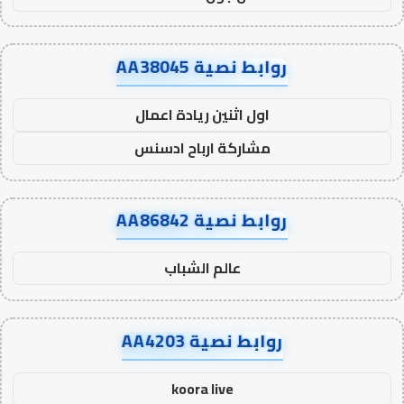
روابط نصية AA38045
اول اثنين ريادة اعمال
مشاركة ارباح ادسنس
روابط نصية AA86842
عالم الشباب
روابط نصية AA4203
koora live