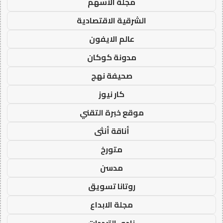
مجلة الاسهم
الشرقية الاقتصادية
عالم الايفون
مدونة كوكان
صحيفة نهج
كار نيوز
موقع خبرة التقني
أناقة أنثى
متورخ
مدسن
روتانا تسويق
مجلة الابداع