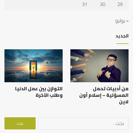
31
30
29
« يوليو
الجديد
من أدبيات تحمل
التوازن بين عمل الدنيا
المسؤلية – إسلام أون
وطلب الآخرة
لاين
البحث
عن: