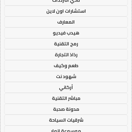
نادي الترددات
استشارات اون لاين
المعارف
هيدب فيديو
رمح التقنية
رذاذ التجارة
طعم وكيف
شهود نت
أركاني
مباشر التقنية
مدونة صحبة
شرقيات السياحة
موسوعة انوار