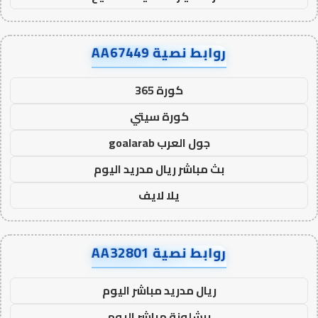
روابط نصية AA67449
كورة 365
كورة سيتي
جول العرب goalarab
بث مباشر ريال مدريد اليوم
يلا لايف
روابط نصية AA32801
ريال مدريد مباشر اليوم
برشلونة مباشر اليوم