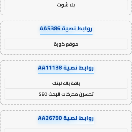
يلا شوت
روابط نصية AA5386
موقع كورة
روابط نصية AA11138
باقة باك لينك
تحسين محركات البحث SEO
روابط نصية AA26790