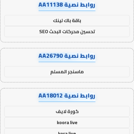
روابط نصية AA11138
باقة باك لينك
تحسين محركات البحث SEO
روابط نصية AA26790
ماسنجر المسلم
روابط نصية AA18012
كورة لايف
koora live
kora live