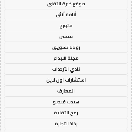
موقع خبرة التقني
أناقة أنثى
متورخ
مدسن
روتانا تسويق
مجلة الابداع
نادي الترددات
استشارات اون لاين
المعارف
هيدب فيديو
رمح التقنية
رذاذ التجارة