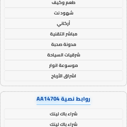
طعم وكيف
شهود نت
أركاني
مباشر التقنية
مدونة صحبة
شرقيات السياحة
موسوعة انوار
اشراق الأرباح
روابط نصية AA14704
شراء باك لينك
شراء باك لينك