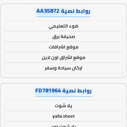
روابط نصية AA35872
ضوء التعليمي
صحيفة برق
موقع اشراقات
موقع اشراق اون لاين
اركان سياحة وسفر
روابط نصية FD781964
يلا شوت
yalla shoot
يلا شوت زون