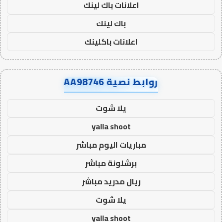
اعلانات باك لينك
باك لينك
اعلانات باكلينك
روابط نصية AA98746
يلا شوت
yalla shoot
مباريات اليوم مباشر
برشلونة مباشر
ريال مدريد مباشر
يلا شوت
yalla shoot