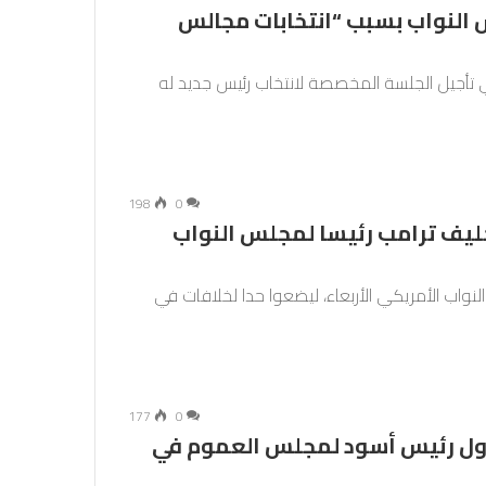
 النواب بسبب “انتخابات مجالس
قي تأجيل الجلسة المخصصة لانتخاب رئيس جديد له
198
0
يف ترامب رئيسا لمجلس النواب
نواب الأمريكي الأربعاء، ليضعوا حدا لخلافات في
177
0
س أول رئيس أسود لمجلس العموم في