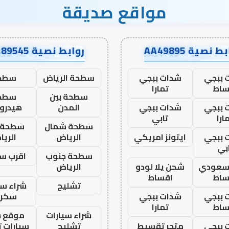
مواقع صديقة
ط نصية AA49895
روابط نصية AA89545
 ببجي
شدات ببجي
سطحة الرياض
سطح
ساط
تمارا
سطحة بين
سطح
 ببجي
شدات ببجي
المدن
هيدرو
ارا
تابي
سطحة شمال
سطحة 
 ببجي
ايتونز امريكي
الرياض
الري
بي
سطحة جنوب
اقرب س
 سعودي
شحن يلا لودو
الرياض
ساط
اقساط
تشليح
شراء سي
 ببجي
شدات ببجي
سكرا
ساط
تمارا
شراء سيارات
موقع ش
 ببجي
متجر تقسيط
تشليح
سيارات 