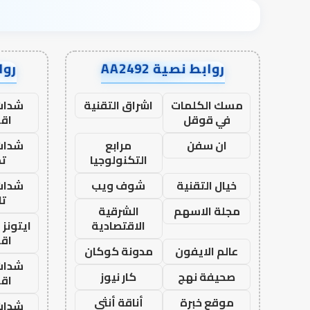
روابط نصية AA2492
رواب
مسك الكلمات
اشراق التقنية
شدات
في قوقل
اق
ان سفن
مرابع
شدات
التكنولوجيا
تم
خيال التقنية
شوف ويب
شدات
تا
مجلة الاسهم
الشرقية
الاقتصادية
ايتونز
اق
عالم الايفون
مدونة كوكان
شدات
صحيفة نهج
كار نيوز
اق
موقع خبرة
أناقة أنثى
شدات