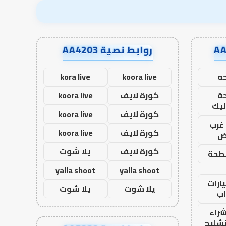
روابط نصية AA4203
ه
koora live
kora live
ة
كورة لايف
koora live
ليك
كورة لايف
koora live
غرب
كورة لايف
koora live
اض
كورة لايف
يلا شوت
طحة
yalla shoot
yalla shoot
ارات
يلا شوت
يلا شوت
ب
راء
تشليح