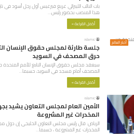
بات النائب الليبرالي غريغ فيرغيس أول رجل أسود في تا
هذا المنصب بحضور رئيس…
أكمل القراءة »
islamic
أخبار العالم
جلسة طارئة لمجلس حقوق الإنسان التا
حرق المصحف في السويد
سيعقد مجلس حقوق الإنسان التابع للأمم المتحدة ج
المصحف أمام مسجد في السويد، حسبما…
أكمل القراءة »
islamic
الأمين العام لمجلس التعاون يشيد بج
المخدرات غير المشروعة
الرياض: قال رئيس مجلس التعاون الخليجي إن دول مج
المخدرات غير المشروعة ، حسبما…