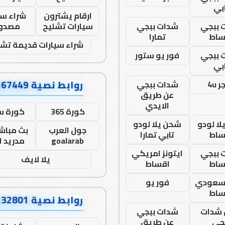
بي
ارقام يشترون
شراء سي
 ببجي
شدات ببجي
سيارات تشليح
مصدو
ساط
تمارا
شراء سيارات قديمة تشل
 ببجي
فور يو ستور
بي
روابط نصية AA67449
 4u
شدات ببجي
عن طريق
الايدي
كورة 365
كورة س
ا لودو
شحن يلا لودو
جول العرب
بث مباشر
ساط
تابي تمارا
goalarab
مدريد ا
 ببجي
ايتونز امريكي
يلا لايف
ساط
اقساط
 سعودي
فور يو
ساط
روابط نصية AA32801
شدات
شدات ببجي
جي
عن طريق