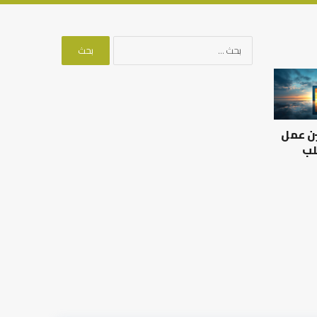
البحث
عن:
العلاقة
من
العلمية
أدبيات
بين
تحمل
الإمام
المسؤلية
ين عمل
مالك
–
والليث
إسلام
لب
بن
أون
العلاقة العلمية بين الإمام
سعد:
لاين
مالك والليث بن سعد: نموذج
من أدبيات تحمل المس
نموذج
في أدب الخلاف
إسلام أون لاين
في
أدب
الخلاف