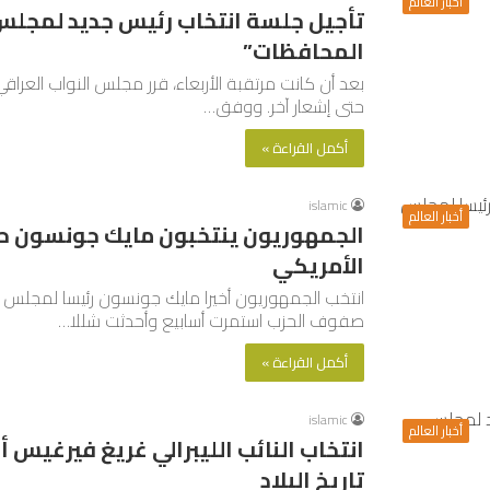
أخبار العالم
تأجيل جلسة انتخاب رئيس جديد لمجلس
المحافظات”
بعد أن كانت مرتقبة الأربعاء، قرر مجلس النواب العرا
حتى إشعار آخر. ووفق…
أكمل القراءة »
islamic
أخبار العالم
الجمهوريون ينتخبون مايك جونسون حل
الأمريكي
انتخب الجمهوريون أخيرا مايك جونسون رئيسا لمجلس ال
صفوف الحزب استمرت أسابيع وأحدثت شللا…
أكمل القراءة »
islamic
أخبار العالم
انتخاب النائب الليبرالي غريغ فيرغي
تاريخ البلاد