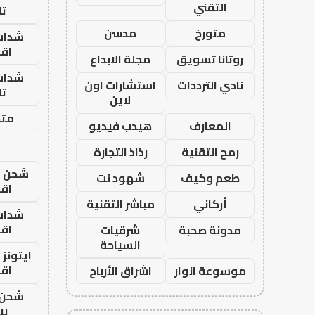
التقني
تا
متورخ
مدسن
شدات
اق
روتانا تسويق
مجلة الابداع
شدات
نادي الترددات
استشارات اون
تا
لاين
متجر
المعارف
هيدب فيديو
رمح التقنية
رذاذ التجارة
شحن يل
طعم وكيف
شهود نت
اق
أركاني
مباشر التقنية
شدات
اق
مدونة صحبة
شرقيات
السياحة
ايتونز
اق
موسوعة انوار
اشراق الأرباح
شحن 
بب