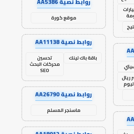
روابط نصية AA5386
ارات
مة
موقع كورة
يح
روابط نصية AA11138
باقة باك لينك
تحسين
محركات البحث
يتي
SEO
 ريال
ليوم
روابط نصية AA26790
ماسنجر المسلم