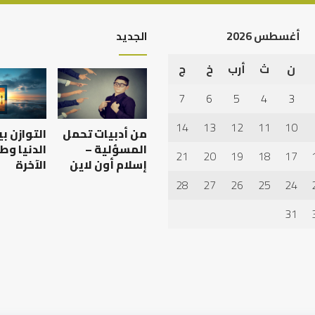
أغسطس 2026
الجديد
ن
ث
أرب
خ
ج
أهم
أسباب
7
6
5
4
3
عدم
استجابة
14
13
12
11
10
من أدبيات تحمل
التوازن ب
الدعاء
المسؤلية –
الدنيا وط
21
20
19
18
17
إسلام أون لاين
الآخرة
28
27
26
25
24
 العبادات شخصية
أهم أسباب عدم استجابة
الدعاء
31