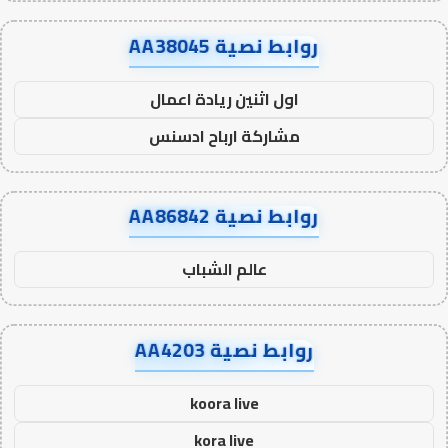
روابط نصية AA38045
اول اثنين ريادة اعمال
مشاركة ارباح ادسنس
روابط نصية AA86842
عالم الشباب
روابط نصية AA4203
koora live
kora live