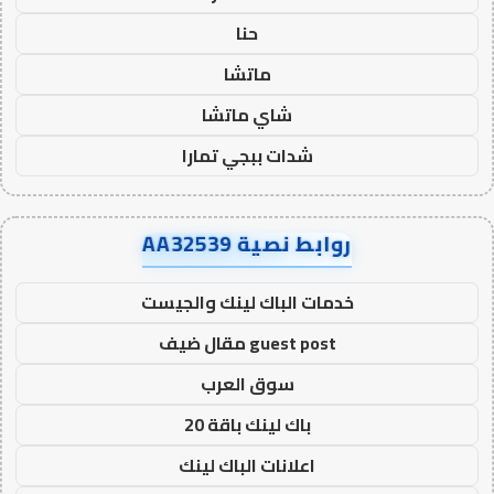
حنا
ماتشا
شاي ماتشا
شدات ببجي تمارا
روابط نصية AA32539
خدمات الباك لينك والجيست
guest post مقال ضيف
سوق العرب
باك لينك باقة 20
اعلانات الباك لينك