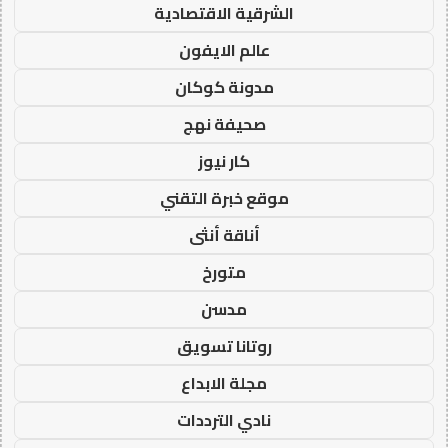
الشرقية الاقتصادية
عالم الايفون
مدونة كوكان
صحيفة نهج
كار نيوز
موقع خبرة التقني
أناقة أنثى
متورخ
مدسن
روتانا تسويق
مجلة الابداع
نادي الترددات