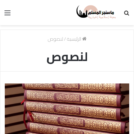
بحث
الق
عن
الرئيسية
/
لنصوص
لنصوص