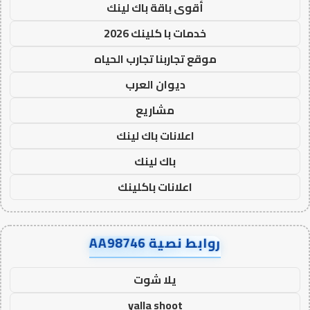
أقوى باقة باك لينك
خدمات با كلينك 2026
موقع تجاربنا تجارب الحياه
ديوان العرب
مشاريع
اعلانات باك لينك
باك لينك
اعلانات باكلينك
روابط نصية AA98746
يلا شوت
yalla shoot