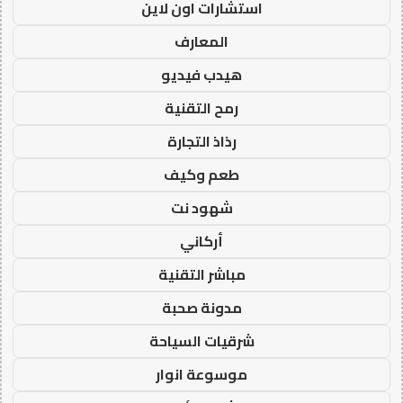
استشارات اون لاين
المعارف
هيدب فيديو
رمح التقنية
رذاذ التجارة
طعم وكيف
شهود نت
أركاني
مباشر التقنية
مدونة صحبة
شرقيات السياحة
موسوعة انوار