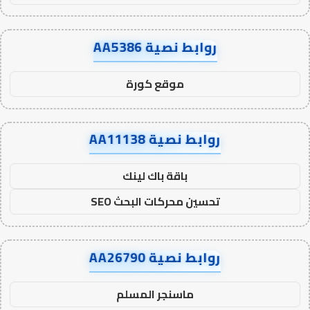
روابط نصية AA5386
موقع كورة
روابط نصية AA11138
باقة باك لينك
تحسين محركات البحث SEO
روابط نصية AA26790
ماسنجر المسلم