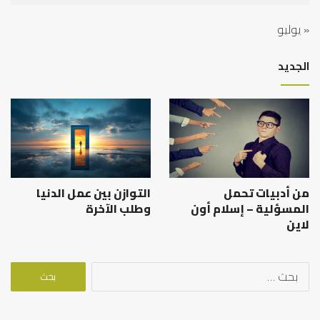
« يوليو
الجديد
من أدبيات تحمل
التوازن بين عمل الدنيا
المسؤلية – إسلام أون
وطلب الآخرة
لاين
البحث
عن: