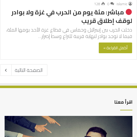
128
0
islamic
مباشر: مئة يوم من الحرب في غزة ولا بوادر
لوقف إطلاق قريب
دخلت الحرب بين إسرائيل وحماس في قطاع غزة الأحد يومها المئة،
فيما لا توجد بوادر لنهاية قريبة للنزاع وسط إصرار…
أكمل القراءة »
الصفحة التالية
اقرأ معنا
من
الت
أدبيات
بين
تحمل
عم