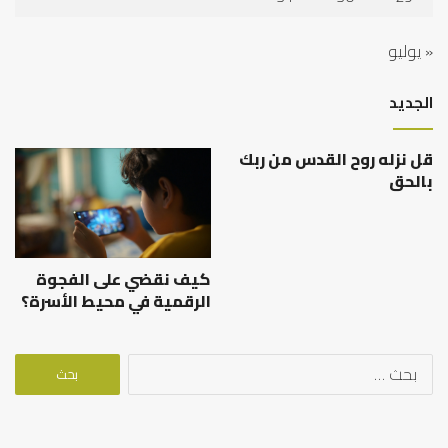
« يوليو
الجديد
قل نزله روح القدس من ربك
بالحق
كيف نقضي على الفجوة
الرقمية في محيط الأسرة؟
البحث
عن: