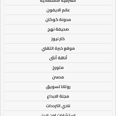
الشرقية الاقتصادية
عالم الايفون
مدونة كوكان
صحيفة نهج
كار نيوز
موقع خبرة التقني
أناقة أنثى
متورخ
مدسن
روتانا تسويق
مجلة الابداع
نادي الترددات
استشارات اون لاين