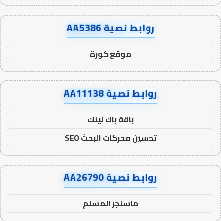
روابط نصية AA5386
موقع كورة
روابط نصية AA11138
باقة باك لينك
تحسين محركات البحث SEO
روابط نصية AA26790
ماسنجر المسلم