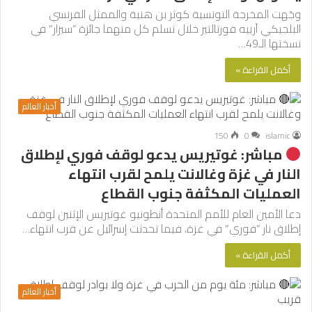
وجَهت المخرجة التونسية كوثر بن هنية والممثل الفرنسي
البلجيكي آرييه فورتالتير خلال تسلم كل منهما جائزة “سيزار” في
نسختها الـ49…
أكمل القراءة »
أخبار العالم
150
0
islamic
مباشر: غوتيريس يدعو لوقف فوري لإطلاق
النار في غزة وغالانت يلمح لقرب انتهاء
العمليات المكثفة جنوب القطاع
دعا الأمين العام للأمم المتحدة أنطونيو غوتيريس الإثنين لوقف
إطلاق نار “فوري” في غزة، فيما تحدثت إسرائيل عن قرب انتهاء…
أكمل القراءة »
أخبار العالم