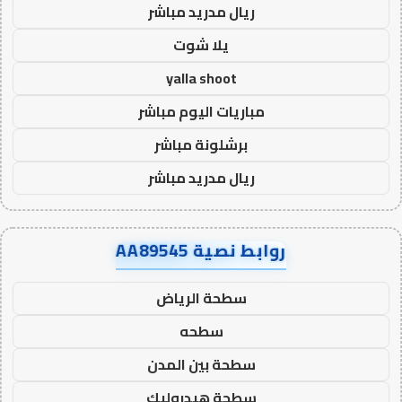
ريال مدريد مباشر
يلا شوت
yalla shoot
مباريات اليوم مباشر
برشلونة مباشر
ريال مدريد مباشر
روابط نصية AA89545
سطحة الرياض
سطحه
سطحة بين المدن
سطحة هيدروليك