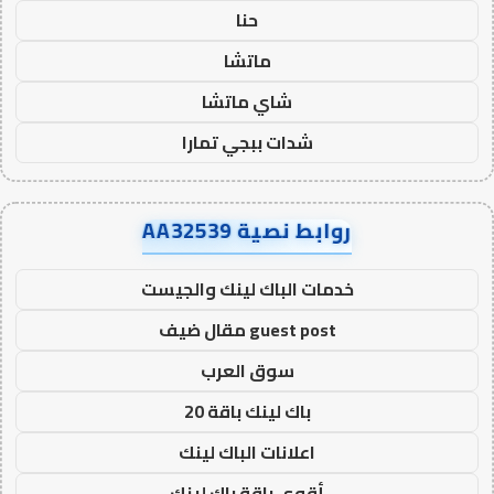
حنا
ماتشا
شاي ماتشا
شدات ببجي تمارا
روابط نصية AA32539
خدمات الباك لينك والجيست
guest post مقال ضيف
سوق العرب
باك لينك باقة 20
اعلانات الباك لينك
أقوى باقة باك لينك