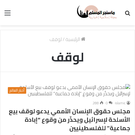
بحث
الق
عن
الرئيسية
/
لوقف
لوقف
أخبار العالم
288
0
islamic
مجلس حقوق الإنسان الأممي يدعو لوقف بيع
الأسلحة لإسرائيل ويحذّر من وقوع “إبادة
جماعية” للفلسطينيين