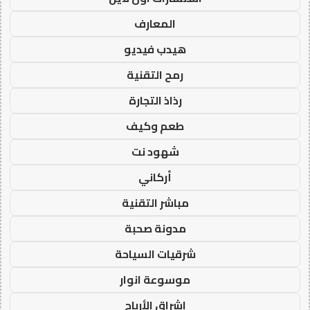
المعارف
هيدب فيديو
رمح التقنية
رذاذ التجارة
طعم وكيف
شهود نت
أركاني
مباشر التقنية
مدونة صحبة
شرقيات السياحة
موسوعة انوار
اشراق الأرباح