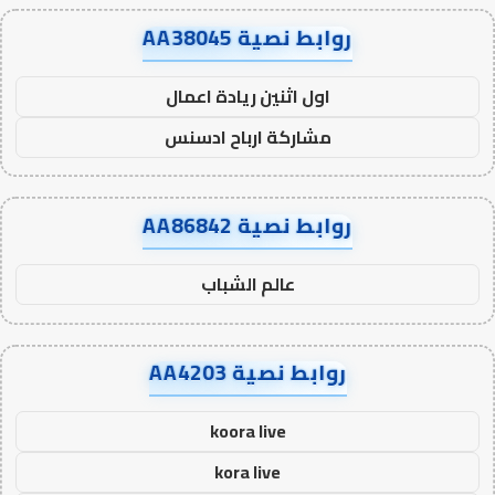
روابط نصية AA38045
اول اثنين ريادة اعمال
مشاركة ارباح ادسنس
روابط نصية AA86842
عالم الشباب
روابط نصية AA4203
koora live
kora live