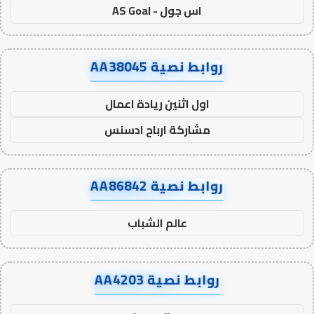
اس جول - AS Goal
روابط نصية AA38045
اول اثنين ريادة اعمال
مشاركة ارباح ادسنس
روابط نصية AA86842
عالم الشباب
روابط نصية AA4203