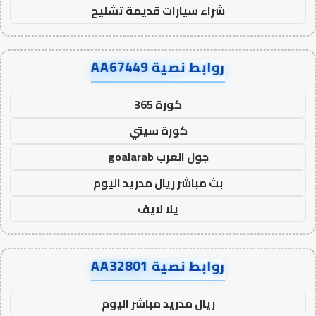
شراء سيارات قديمة تشليح
روابط نصية AA67449
كورة 365
كورة سيتي
جول العرب goalarab
بث مباشر ريال مدريد اليوم
يلا لايف
روابط نصية AA32801
ريال مدريد مباشر اليوم