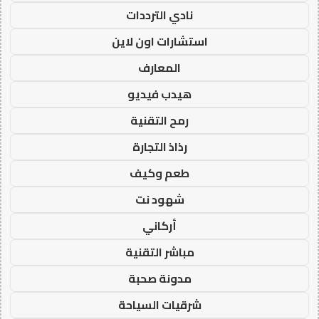
نادي الترددات
استشارات اون لاين
المعارف
هيدب فيديو
رمح التقنية
رذاذ التجارة
طعم وكيف
شهود نت
أركاني
مباشر التقنية
مدونة صحبة
شرقيات السياحة