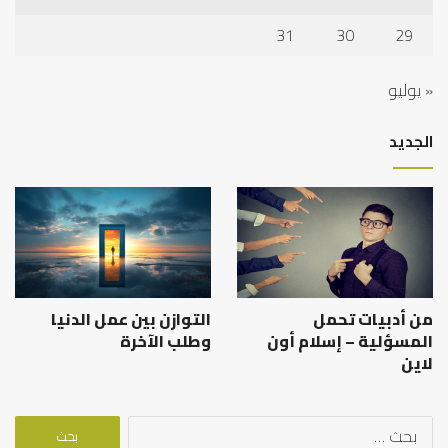
31
30
29
« يوليو
الجديد
من أدبيات تحمل
التوازن بين عمل الدنيا
المسؤلية – إسلام أون
وطلب الآخرة
لاين
البحث
عن: