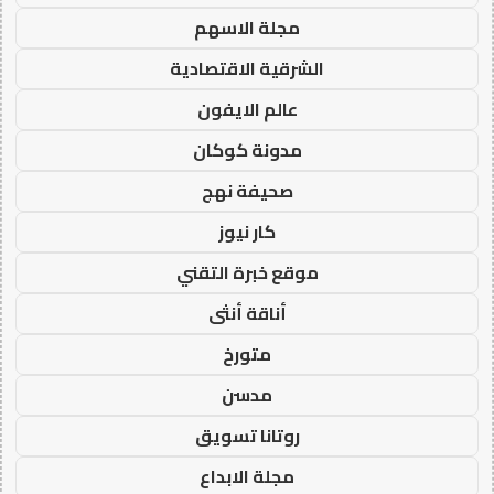
مجلة الاسهم
الشرقية الاقتصادية
عالم الايفون
مدونة كوكان
صحيفة نهج
كار نيوز
موقع خبرة التقني
أناقة أنثى
متورخ
مدسن
روتانا تسويق
مجلة الابداع