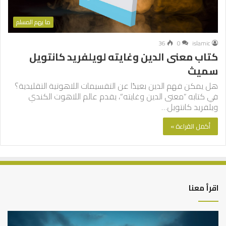
ما يهم المسلم
36
0
islamic
كتاب معنى الدين وغايته لويلفريد كانتويل
سميث
هل يمكن فهم الدين بعيدًا عن التقسيمات اللاهوتية التقليدية؟
في كتابه “معنى الدين وغايته”، يقدم عالم اللاهوت الكندي
ويلفريد كانتويل…
أكمل القراءة »
اقرأ معنا
كيف
أه