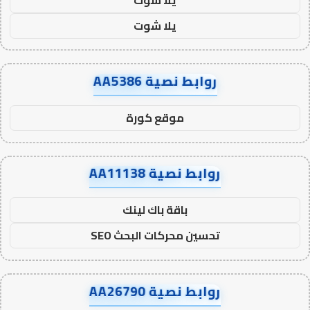
يلا شوت
روابط نصية AA5386
موقع كورة
روابط نصية AA11138
باقة باك لينك
تحسين محركات البحث SEO
روابط نصية AA26790