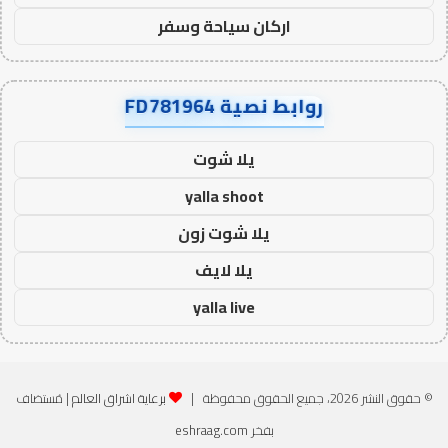
اركان سياحة وسفر
روابط نصية FD781964
يلا شوت
yalla shoot
يلا شوت زون
يلا لايف
yalla live
© حقوق النشر 2026، جميع الحقوق محفوظة |
برعاية اشراق العالم
| مُستضاف
بفخر
eshraag.com