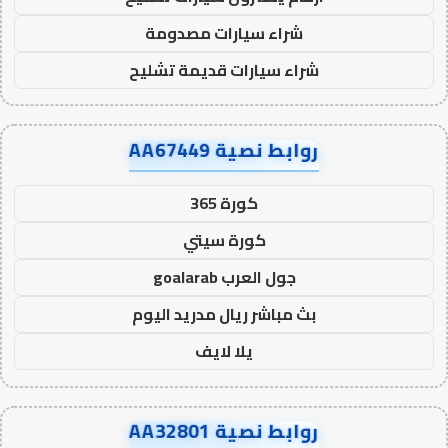
شراء سيارات مصدومة
شراء سيارات قديمة تشليح
روابط نصية AA67449
كورة 365
كورة سيتي
جول العرب goalarab
بث مباشر ريال مدريد اليوم
يلا لايف
روابط نصية AA32801