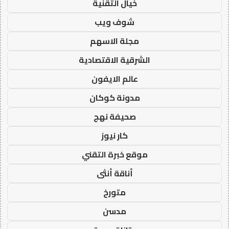
خيال التقنية
شوف ويب
مجلة الاسهم
الشرقية الاقتصادية
عالم الايفون
مدونة كوكان
صحيفة نهج
كار نيوز
موقع خبرة التقني
أناقة أنثى
متورخ
مدسن