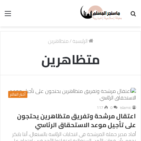
بحث
الق
عن
الرئيسية
/
متظاهرين
متظاهرين
أخبار العالم
117
0
islamic
اعتقال مرشحة وتفريق متظاهرين يحتجون
على تأجيل موعد الاستحقاق الرئاسي
أفاد مدير حملة المرشحة في انتخابات الرئاسة بالسنغال، أنتا بابكر
نجوم، بأن قوات الأمن السنغالية اعتقلتها الأحد قرب احتجاج على…