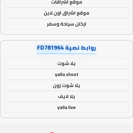
موقع اشراقات
موقع اشراق اون لاين
اركان سياحة وسفر
روابط نصية FD781964
يلا شوت
yalla shoot
يلا شوت زون
يلا لايف
yalla live