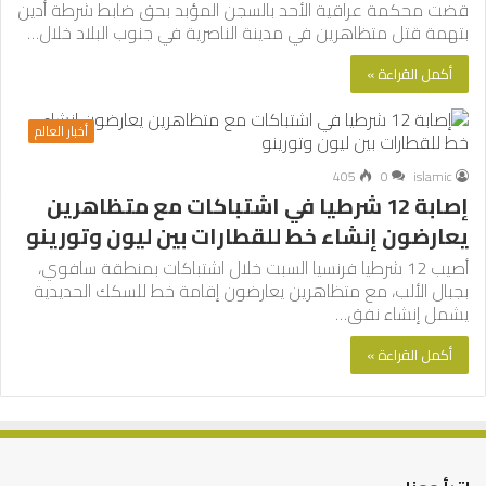
قضت محكمة عراقية الأحد بالسجن المؤبد بحق ضابط شرطة أدين
بتهمة قتل متظاهرين في مدينة الناصرية في جنوب البلاد خلال…
أكمل القراءة »
أخبار العالم
405
0
islamic
إصابة 12 شرطيا في اشتباكات مع متظاهرين
يعارضون إنشاء خط للقطارات بين ليون وتورينو
أصيب 12 شرطيا فرنسيا السبت خلال اشتباكات بمنطقة سافوي،
بجبال الألب، مع متظاهرين يعارضون إقامة خط للسكك الحديدية
يشمل إنشاء نفق…
أكمل القراءة »