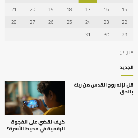
21
20
19
18
17
16
15
28
27
26
25
24
23
22
31
30
29
« يوليو
الجديد
قل نزله روح القدس من ربك
بالحق
كيف نقضي على الفجوة
الرقمية في محيط الأسرة؟