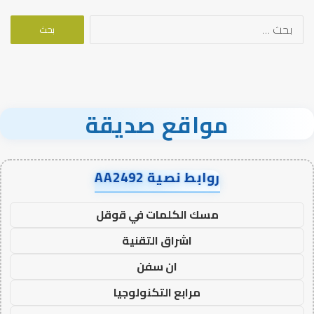
البحث
عن:
مواقع صديقة
روابط نصية AA2492
مسك الكلمات في قوقل
اشراق التقنية
ان سفن
مرابع التكنولوجيا