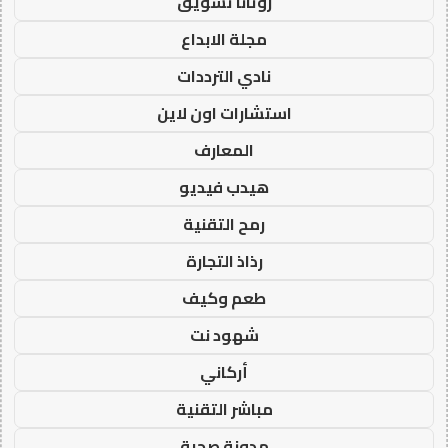
روتانا تسويق
مجلة الابداع
نادي الترددات
استشارات اون لاين
المعارف
هيدب فيديو
رمح التقنية
رذاذ التجارة
طعم وكيف
شهود نت
أركاني
مباشر التقنية
مدونة صحبة