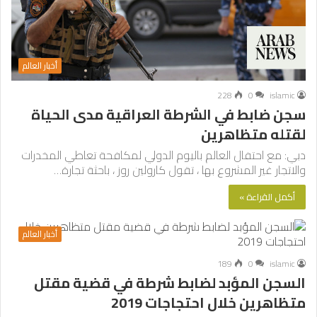
أخبار العالم
228
0
islamic
سجن ضابط في الشرطة العراقية مدى الحياة
لقتله متظاهرين
دبي: مع احتفال العالم باليوم الدولي لمكافحة تعاطي المخدرات
والاتجار غير المشروع بها ، تقول كارولين روز ، باحثة تجارة…
أكمل القراءة »
أخبار العالم
189
0
islamic
السجن المؤبد لضابط شرطة في قضية مقتل
متظاهرين خلال احتجاجات 2019