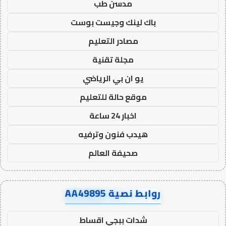
مدسن طب
باك لينك وجيست بوست
مصادر التعليم
مجلة تقنية
يو ان بي الرياضي
موقع حالة للتعليم
اخبار 24 ساعة
هيدب فنون وترفيه
صحيفة العالم
روابط نصية AA49895
شدات ببجي اقساط