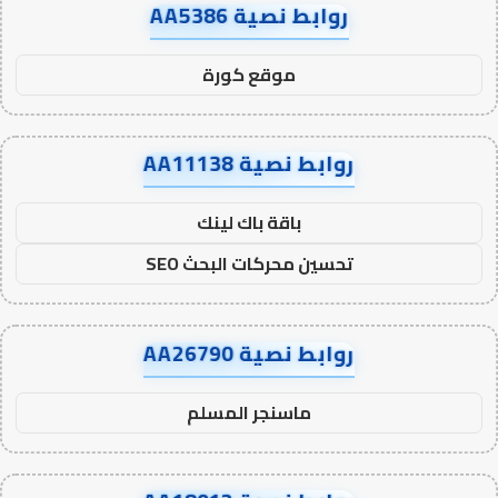
روابط نصية AA5386
موقع كورة
روابط نصية AA11138
باقة باك لينك
تحسين محركات البحث SEO
روابط نصية AA26790
ماسنجر المسلم