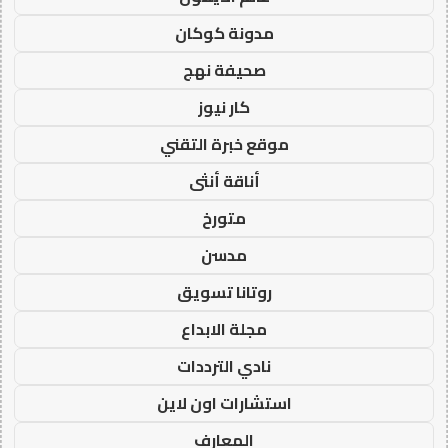
مدونة كوكان
صحيفة نهج
كار نيوز
موقع خبرة التقني
أناقة أنثى
متورخ
مدسن
روتانا تسويق
مجلة الابداع
نادي الترددات
استشارات اون لاين
المعارف