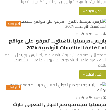
في أيلول/سبتمبر، مشيرا إلى أن الرحلة لن تكون زيارة دولة…
أكمل القراءة »
أخبار العالم
216
0
islamic
باريس، مرسيليا، تاهيتي… تعرفوا على مواقع
استضافة المنافسات الأولمبية 2024
عودة إلى الصفحة الرئيسية / رياضة أولمبياد باريس برج إيفل، ساحة
الكونكورد، ملعب استاد دو فرانس، رولان غاروس… تستضيف
هذه…
أكمل القراءة »
أخبار العالم
215
0
islamic
مرسيليا يتجه نحو ضم الدولي المغربي حارث