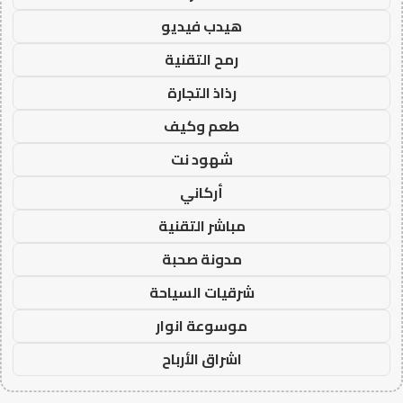
هيدب فيديو
رمح التقنية
رذاذ التجارة
طعم وكيف
شهود نت
أركاني
مباشر التقنية
مدونة صحبة
شرقيات السياحة
موسوعة انوار
اشراق الأرباح