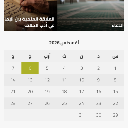
والليث
كي
بن
نتر
سعد:
خبر
نموذج
العلاقة العلمية بين الإمام مالك والليث بن سعد: نموذج
ما
ا
في
قب
في أدب الخلاف
ق
أدب
الم
الخلاف
إلى
أغسطس 2026
نجا
س
د
ن
ث
أرب
خ
ج
7
6
5
4
3
2
1
14
13
12
11
10
9
8
21
20
19
18
17
16
15
28
27
26
25
24
23
22
31
30
29