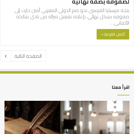
لصفوفه بصفة نهائية
يتجه مرسيليا الفرنسي نحو ضم الدولي المغربي أمين حارث إلى
صفوفه بشكل نهائي، بإعلانه تفعيل شرائه من نادي شالكه
الألماني.…
أكمل القراءة »
الصفحة التالية
اقرأ معنا
العلاقة
الر
العلمية
الت
بين
وال
الإمام
الم
مالك
..