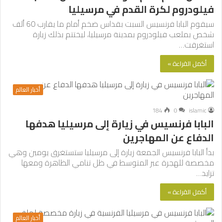
فيلودروم لكرة القدم في مرسيليا
سيقوم البابا فرنسيس السبت بقداس ضخم أمام ما يقارب 60 ألف
شخص بملعب فيلودروم بمدينة مرسيليا، ليختتم بذلك زيارة
استغرقت…
أكمل القراءة »
أخبار العالم
184
0
islamic
البابا فرنسيس في زيارة إلى مرسيليا هدفها
الدفاع عن المهاجرين
بدأ البابا فرنسيس الجمعة زيارة إلى مرسيليا ستستغرق يومين وهي
مخصصة للهجرة عبر المتوسط في ظل تنامي الظاهرة ومعها
تزايد…
أكمل القراءة »
أخبار العالم