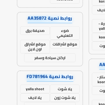
kor
لايف
روابط نصية AA35872
ة -
yal
ضوء
صحيفة برق
التعليمي
koo
موقع اشراقات
موقع اشراق
وت
اون لاين
اركان سياحة وسفر
روابط نصية FD781964
ار -
koor
يلا شوت
yalla shoot
وت
يلا شوت زون
يلا لايف
koo