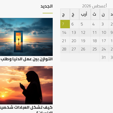
أغسطس 2026
الجديد
د
ن
ث
أرب
خ
ج
7
6
5
4
3
2
14
13
12
11
10
9
21
20
19
18
17
1
28
27
26
25
24
2
31
3
التوازن بين عمل الدنيا وطلب 
كيف تشكل العبادات شخصية
الإنسان؟