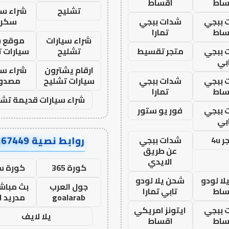
ساط
اقساط
تشليح
شراء سي
 ببجي
شدات ببجي
سكرا
ساط
تمارا
شراء سيارات
موقع ش
 ببجي
متجر تقسيط
تشليح
سيارات 
بي
ارقام يشترون
شراء سي
 ببجي
شدات ببجي
سيارات تشليح
مصدو
ساط
تمارا
شراء سيارات قديمة تشل
 ببجي
فور يو ستور
بي
روابط نصية AA67449
 4u
شدات ببجي
عن طريق
الايدي
كورة 365
كورة س
ا لودو
شحن يلا لودو
جول العرب
بث مباشر
ساط
تابي تمارا
goalarab
مدريد ا
 ببجي
ايتونز امريكي
يلا لايف
ساط
اقساط