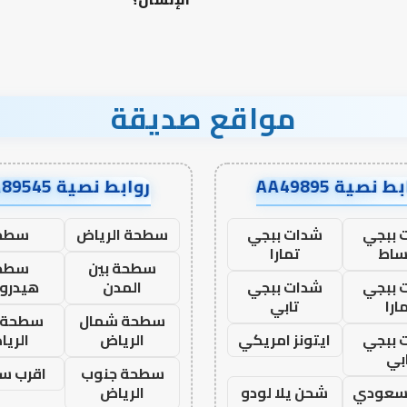
مواقع صديقة
ط نصية AA49895
روابط نصية AA89545
 ببجي
شدات ببجي
سطحة الرياض
سطح
ساط
تمارا
سطحة بين
سطح
 ببجي
شدات ببجي
المدن
هيدرو
ارا
تابي
سطحة شمال
سطحة 
 ببجي
ايتونز امريكي
الرياض
الري
بي
سطحة جنوب
اقرب س
 سعودي
شحن يلا لودو
الرياض