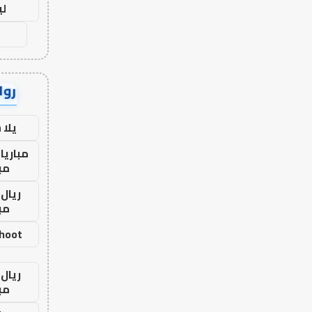
لي
رواب
يلا
مباريا
مب
ريال 
مب
shoot
ريال 
مب