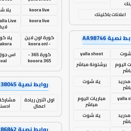
نك
koora live
يلا ش
اعلانات باكلينك
koora live
لاي
ط نصية AA98746
كورة اون لاين
يلا كور
lakora
- koora onl
 شوت
yalla shoot
كورة 365 -
oal
kooora 365
ت اليوم
برشلونة مباشر
اشر
مدريد
يلا شوت
روابط نصية AA38045
اشر
yalla 
مباريات اليوم
اول اثنين ريادة
مشاركة 
مباشر
اعمال
ادسن
مدريد
يلا شوت
اشر
روابط نصية AA86842