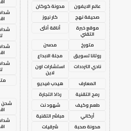
اق
عالم الايفون
مدونة كوكان
شدات
صحيفة نهج
كار نيوز
اق
موقع خبرة
أناقة أنثى
شدات
التقني
تا
متورخ
مدسن
شدات
اق
روتانا تسويق
مجلة الابداع
شدات
نادي الترددات
استشارات اون
تا
لاين
متجر
المعارف
هيدب فيديو
رمح التقنية
رذاذ التجارة
شحن يل
طعم وكيف
شهود نت
اق
أركاني
مباشر التقنية
شدات
اق
مدونة صحبة
شرقيات