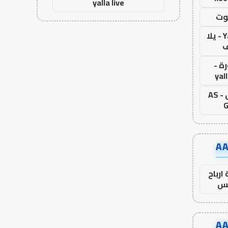
yalla live
وت
Yalla Live - يلا
ف
ة -
yal
اس جول - AS
G
ارباح
س