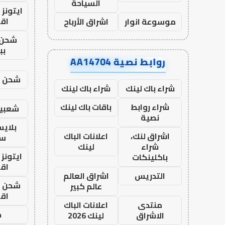
السياحة
ايتونز
اق
موسوعة انوار
اشراق الأرباح
شحن 
بب
روابط نصية AA14704
شحن يل
شراء باك لينك
شراء باك لينك
شراء روابط
باقات باك لينك
شعبية
نصية
بلاي
اشراق لنك،
اعلانات الباك
ست
شراء
لينك
ايتونز
باكلينكات
اق
التدريس
اشراق العالم
شحن يل
عالم كبير
اق
منتدى
اعلانات الباك
ح
الاشراق
لينك 2026