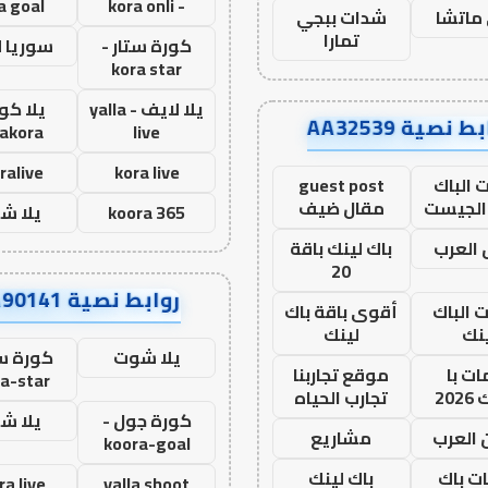
a goal
- kora onli
ماتشا
شدات ببجي
تمارا
كورة ستار -
سوريا 
kora star
يلا لايف - yalla
يلا كور
ط نصية AA32539
lakora
live
ralive
kora live
 الباك
guest post
الجيست
مقال ضيف
koora 365
يلا ش
العرب
باك لينك باقة
20
روابط نصية AA90141
ت الباك
أقوى باقة باك
نك
لينك
يلا شوت
كورة ست
ت با
موقع تجاربنا
a-star
20
تجارب الحياه
كورة جول -
يلا ش
 العرب
مشاريع
koora-goal
ات باك
باك لينك
ra live
yalla shoot