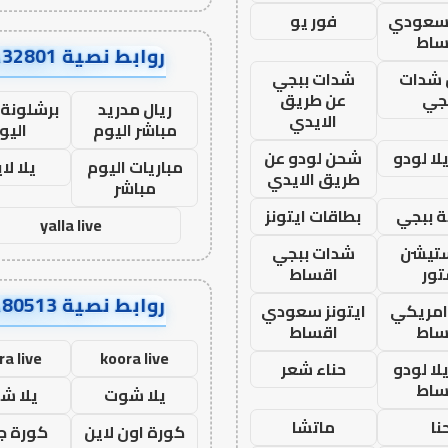
 سعودي
فور يو
ساط
روابط نصية AA32801
شدات
شدات ببجي
جي
عن طريق
ريال مدريد
برشلونة 
الايدي
مباشر اليوم
اليو
ا لودو
شحن لودو عن
مباريات اليوم
يلا لا
طريق الايدي
مباشر
 ببجي
بطاقات ايتونز
yalla live
ستيشن
شدات ببجي
ور
اقساط
روابط نصية AA80513
 امريكي
ايتونز سعودي
ساط
اقساط
ra live
koora live
ا لودو
حناء شعر
ساط
يلا شوت
يلا ش
نا
ماتشا
كورة اون لاين
كورة ج