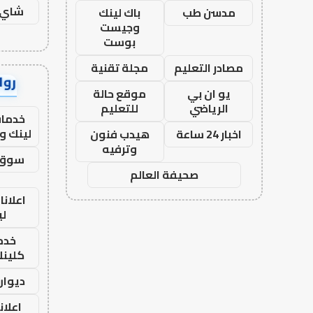
شاي 
مدسن طب
باك لينك
وجيست
بوست
مصادر التعليم
مجلة تقنية
رواب
يو ان بي
موقع حالة
الرياضي
للتعليم
خدمات
لينك و
اخبار 24 ساعة
هيدب فنون
وترفيه
سوق 
صحيفة العالم
اعلانا
لي
خدما
كلينك 26
ديوان
اعلان