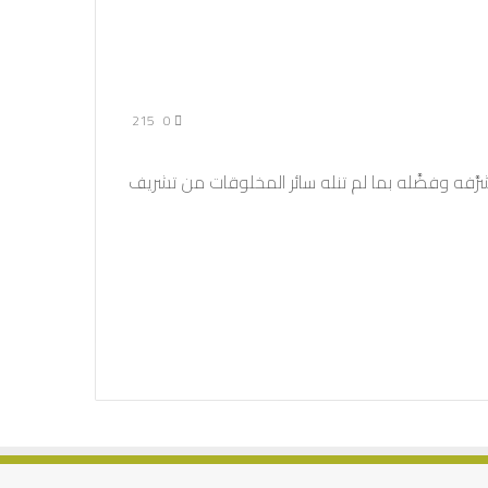
215
0
َّفه وفضَّله بما لم تنله سائر المخلوقات من تشريف