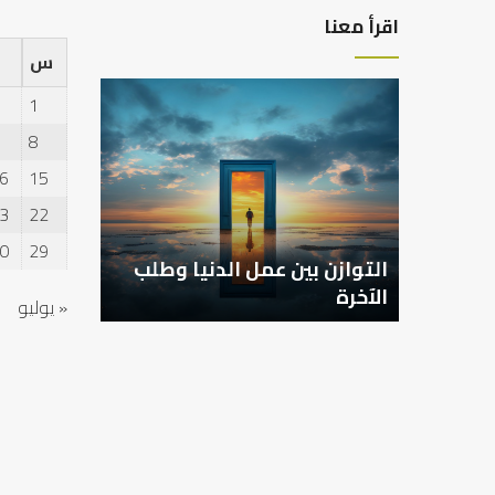
اقرأ معنا
س
التوازن
1
بين
عمل
8
الدنيا
6
15
وطلب
الآخرة
3
22
0
29
التوازن بين عمل الدنيا وطلب
الآخرة
« يوليو