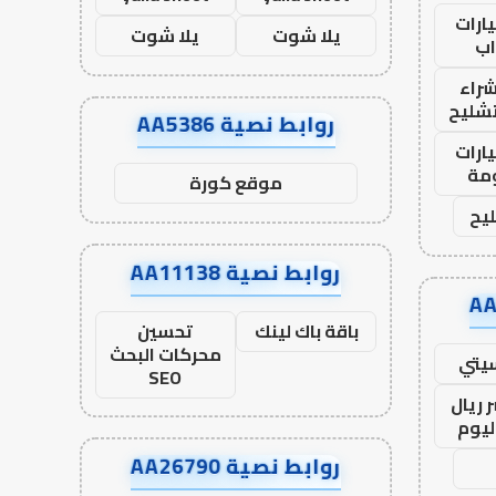
ارات
يلا شوت
يلا شوت
ب
راء
تشليح
روابط نصية AA5386
ارات
مة
موقع كورة
يح
روابط نصية AA11138
باقة باك لينك
تحسين
محركات البحث
يتي
SEO
 ريال
ليوم
روابط نصية AA26790