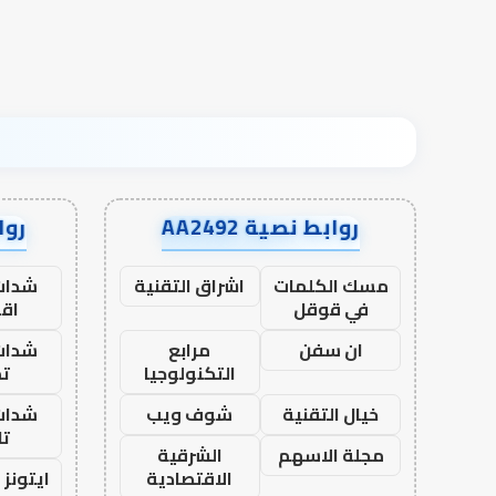
روابط نصية AA2492
رواب
مسك الكلمات
اشراق التقنية
شدات
في قوقل
اق
ان سفن
مرابع
شدات
التكنولوجيا
تم
خيال التقنية
شوف ويب
شدات
تا
مجلة الاسهم
الشرقية
الاقتصادية
ايتونز