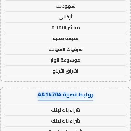
شهود نت
أركاني
مباشر التقنية
مدونة صحبة
شرقيات السياحة
موسوعة انوار
اشراق الأرباح
روابط نصية AA14704
شراء باك لينك
شراء باك لينك