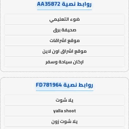
روابط نصية AA35872
ضوء التعليمي
صحيفة برق
موقع اشراقات
موقع اشراق اون لاين
اركان سياحة وسفر
روابط نصية FD781964
يلا شوت
yalla shoot
يلا شوت زون