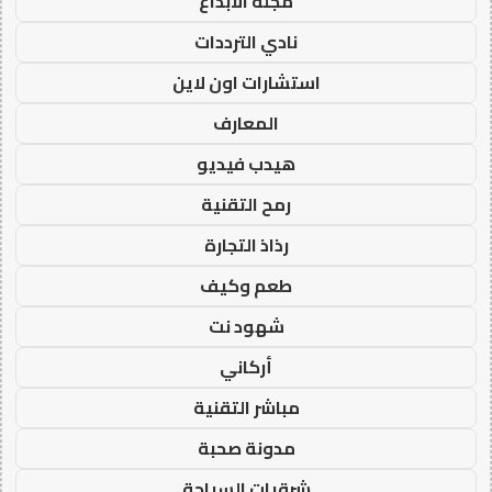
مجلة الابداع
نادي الترددات
استشارات اون لاين
المعارف
هيدب فيديو
رمح التقنية
رذاذ التجارة
طعم وكيف
شهود نت
أركاني
مباشر التقنية
مدونة صحبة
شرقيات السياحة