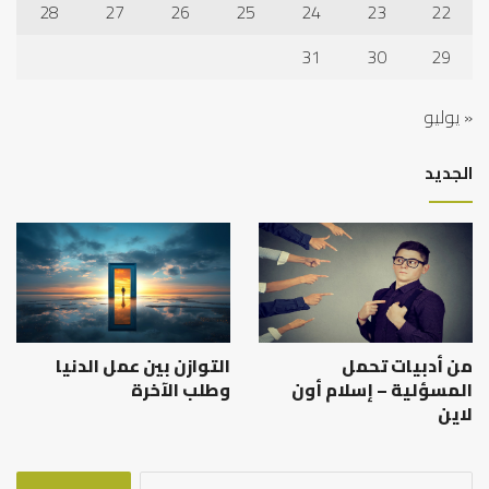
28
27
26
25
24
23
22
31
30
29
« يوليو
الجديد
من أدبيات تحمل
التوازن بين عمل الدنيا
المسؤلية – إسلام أون
وطلب الآخرة
لاين
البحث