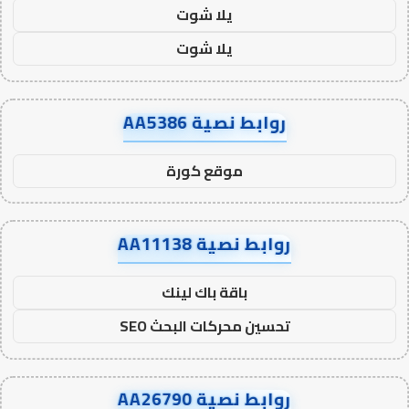
يلا شوت
يلا شوت
روابط نصية AA5386
موقع كورة
روابط نصية AA11138
باقة باك لينك
تحسين محركات البحث SEO
روابط نصية AA26790