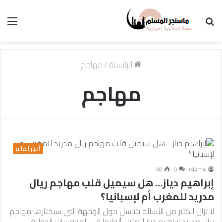
بحث
الق
عن
الرئيسية
/
مهاجم
مهاجم
أخبار العالم
98
0
islamic
إبراهيم دياز… هل سيميل قلب مهاجم ريال
مدريد للمغرب أم لإسبانيا؟
لا تزال الكثير من الأسئلة تتناسل حول الوجهة التي سيختارها مهاجم
ريال مدريد إبراهيم دياز لتمثيل ألوانها في المنافسات الدولية.…