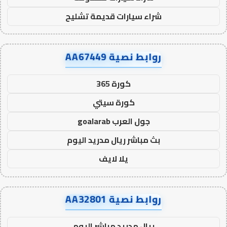
شراء سيارات قديمة تشليح
روابط نصية AA67449
كورة 365
كورة سيتي
جول العرب goalarab
بث مباشر ريال مدريد اليوم
يلا لايف
روابط نصية AA32801
ريال مدريد مباشر اليوم