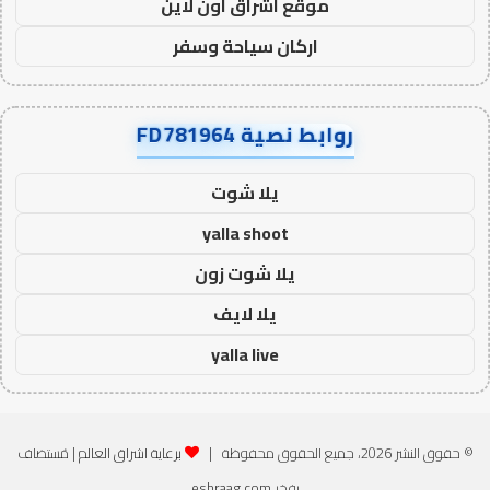
موقع اشراق اون لاين
اركان سياحة وسفر
روابط نصية FD781964
يلا شوت
yalla shoot
يلا شوت زون
يلا لايف
yalla live
© حقوق النشر 2026، جميع الحقوق محفوظة |
برعاية اشراق العالم
| مُستضاف
بفخر
eshraag.com