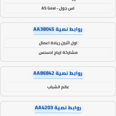
اس جول - AS Goal
روابط نصية AA38045
اول اثنين ريادة اعمال
مشاركة ارباح ادسنس
روابط نصية AA86842
عالم الشباب
روابط نصية AA4203