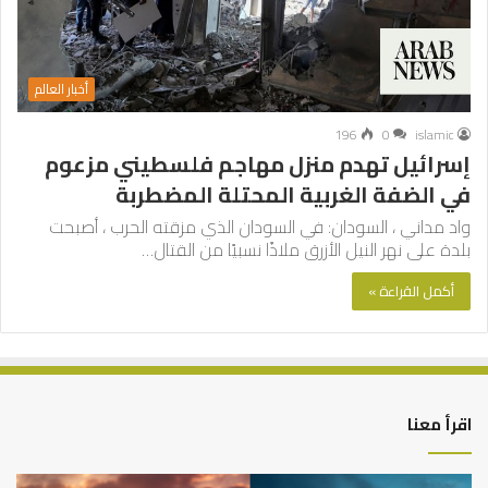
أخبار العالم
196
0
islamic
إسرائيل تهدم منزل مهاجم فلسطيني مزعوم
في الضفة الغربية المحتلة المضطربة
واد مداني ، السودان: في السودان الذي مزقته الحرب ، أصبحت
بلدة على نهر النيل الأزرق ملاذًا نسبيًا من القتال…
أكمل القراءة »
اقرأ معنا
كيف
أه