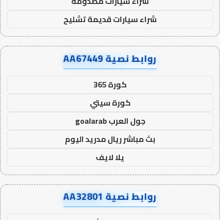
شراء سيارات مصدومة
شراء سيارات قديمة تشليح
روابط نصية AA67449
كورة 365
كورة سيتي
جول العرب goalarab
بث مباشر ريال مدريد اليوم
يلا لايف
روابط نصية AA32801