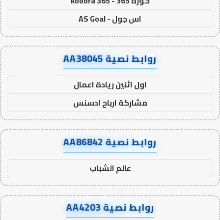
كورة 365 - kooora 365
اس جول - AS Goal
روابط نصية AA38045
اول اثنين ريادة اعمال
مشاركة ارباح ادسنس
روابط نصية AA86842
عالم الشباب
روابط نصية AA4203