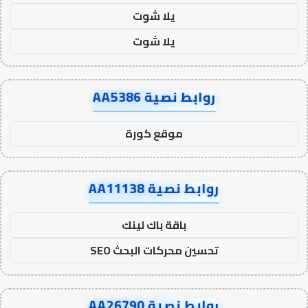
يلا شوت
يلا شوت
روابط نصية AA5386
موقع كورة
روابط نصية AA11138
باقة باك لينك
تحسين محركات البحث SEO
روابط نصية AA26790