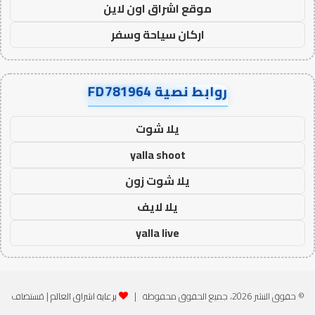
موقع اشراق اون لاين
اركان سياحة وسفر
روابط نصية FD781964
يلا شوت
yalla shoot
يلا شوت زون
يلا لايف
yalla live
© حقوق النشر 2026، جميع الحقوق محفوظة |
برعاية اشراق العالم
| مُستضاف