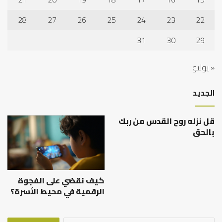
28
27
26
25
24
23
22
31
30
29
« يوليو
الجديد
قل نزله روح القدس من ربك
بالحق
كيف نقضي على الفجوة
الرقمية في محيط الأسرة؟