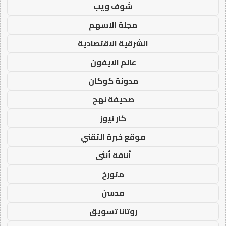
شوف ويب
مجلة الاسهم
الشرقية الاقتصادية
عالم الايفون
مدونة كوكان
صحيفة نهج
كار نيوز
موقع خبرة التقني
أناقة أنثى
متورخ
مدسن
روتانا تسويق