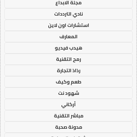
مجلة الابداع
نادي الترددات
استشارات اون لاين
المعارف
هيدب فيديو
رمح التقنية
رذاذ التجارة
طعم وكيف
شهود نت
أركاني
مباشر التقنية
مدونة صحبة