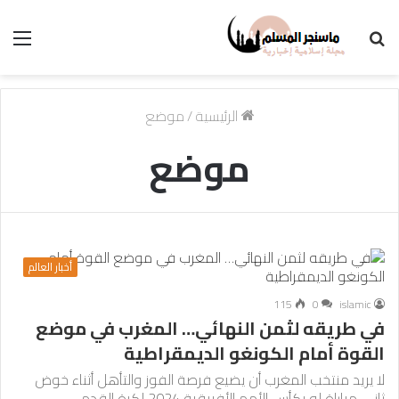
بحث
الق
عن
الرئيسية
/
موضع
موضع
أخبار العالم
115
0
islamic
في طريقه لثمن النهائي… المغرب في موضع
القوة أمام الكونغو الديمقراطية
لا يريد منتخب المغرب أن يضيع فرصة الفوز والتأهل أثناء خوض
ثاني مباراة له بكأس الأمم الأفريقية 2024 لكرة القدم،…