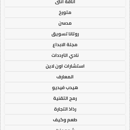
أناقة أنثى
متورخ
مدسن
روتانا تسويق
مجلة الابداع
نادي الترددات
استشارات اون لاين
المعارف
هيدب فيديو
رمح التقنية
رذاذ التجارة
طعم وكيف