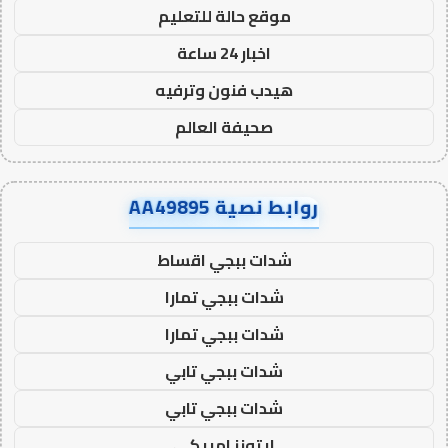
موقع حالة للتعليم
اخبار 24 ساعة
هيدب فنون وترفيه
صحيفة العالم
روابط نصية AA49895
شدات ببجي اقساط
شدات ببجي تمارا
شدات ببجي تمارا
شدات ببجي تابي
شدات ببجي تابي
ايتونز امريكي