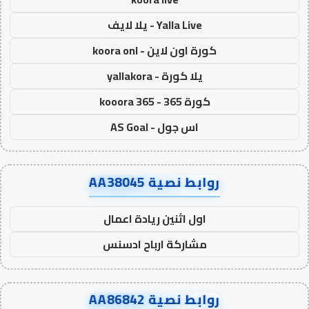
Yalla Live - يلا لايف
كورة اون لاين - koora onl
يلا كورة - yallakora
كورة 365 - kooora 365
اس جول - AS Goal
روابط نصية AA38045
اول اثنين ريادة اعمال
مشاركة ارباح ادسنس
روابط نصية AA86842