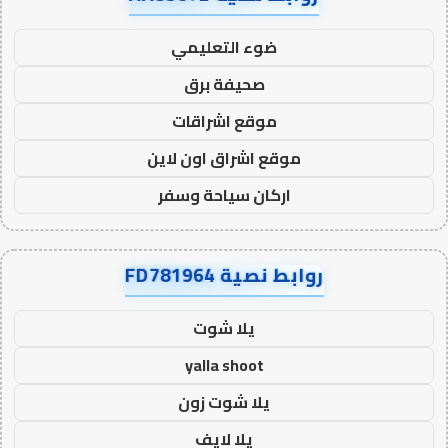
ضوء التعليمي
صحيفة برق
موقع اشراقات
موقع اشراق اون لاين
اركان سياحة وسفر
روابط نصية FD781964
يلا شوت
yalla shoot
يلا شوت زون
يلا لايف