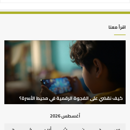
اقرأ معنا
كيف
نقضي
على
الفجوة
الرقمية
في
محيط
الأسرة؟
كيف نقضي على الفجوة الرقمية في محيط الأسرة؟
أغسطس 2026
س
د
ن
ث
أرب
خ
ج