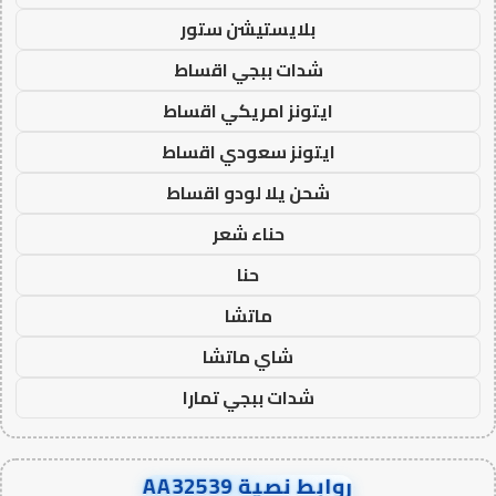
بلايستيشن ستور
شدات ببجي اقساط
ايتونز امريكي اقساط
ايتونز سعودي اقساط
شحن يلا لودو اقساط
حناء شعر
حنا
ماتشا
شاي ماتشا
شدات ببجي تمارا
روابط نصية AA32539