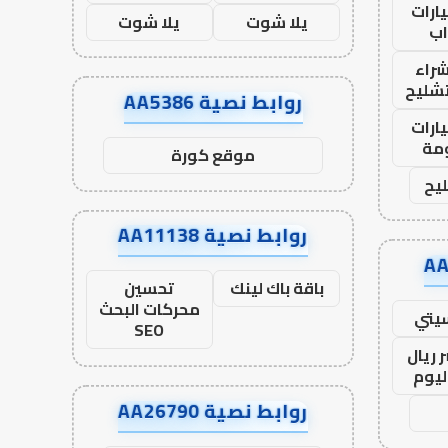
ارات
يلا شوت
يلا شوت
ب
راء
تشليح
روابط نصية AA5386
ارات
مة
موقع كورة
يح
روابط نصية AA11138
باقة باك لينك
تحسين
محركات البحث
يتي
SEO
 ريال
ليوم
روابط نصية AA26790