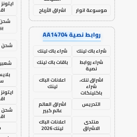
ايتونز
اق
موسوعة انوار
اشراق الأرباح
شحن 
بب
روابط نصية AA14704
شحن يل
شراء باك لينك
شراء باك لينك
شراء روابط
باقات باك لينك
شعبية
نصية
بلاي
اشراق لنك،
اعلانات الباك
ست
شراء
لينك
ايتونز
باكلينكات
اق
التدريس
اشراق العالم
شحن يل
عالم كبير
اق
منتدى
اعلانات الباك
ح
الاشراق
لينك 2026