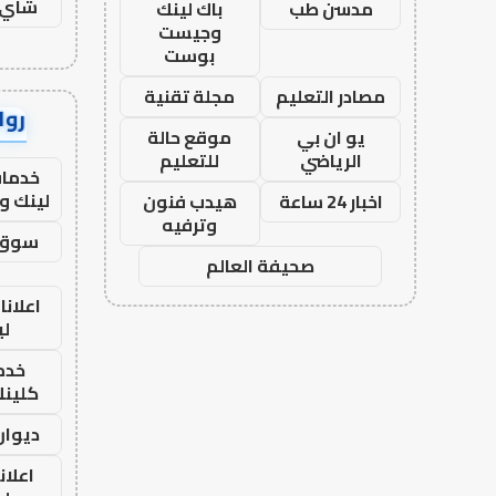
شاي 
مدسن طب
باك لينك
وجيست
بوست
مصادر التعليم
مجلة تقنية
رواب
يو ان بي
موقع حالة
الرياضي
للتعليم
خدمات
لينك و
اخبار 24 ساعة
هيدب فنون
وترفيه
سوق 
صحيفة العالم
اعلانا
لي
خدما
كلينك 26
ديوان
اعلان