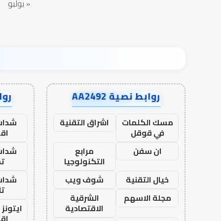
« يوليو
روابط نصية AA2492
رواب
مسك الكلمات
اشراق التقنية
شدات
في قوقل
اق
ان سفن
مرابع
شدات
التكنولوجيا
تم
خيال التقنية
شوف ويب
شدات
تا
مجلة الاسهم
الشرقية
الاقتصادية
ايتونز
اق