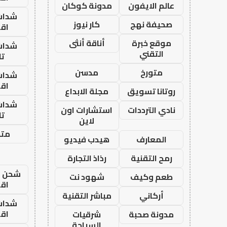
عالم الايفون
مدونة كوكان
شدات
صحيفة نهج
كار نيوز
اق
موقع خبرة
أناقة أنثى
شدات
التقني
تا
متورخ
مدسن
شدات
اق
روتانا تسويق
مجلة الابداع
شدات
نادي الترددات
استشارات اون
تا
لاين
متجر
المعارف
هيدب فيديو
رمح التقنية
رذاذ التجارة
شحن يل
طعم وكيف
شهود نت
اق
أركاني
مباشر التقنية
شدات
اق
مدونة صحبة
شرقيات
السياحة