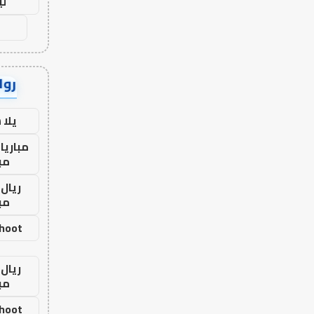
لي
رواب
يلا
مباريا
مب
ريال 
مب
shoot
ريال 
مب
shoot