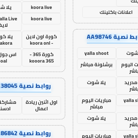
نك
koora live
يلا ش
اعلانات باكلينك
koora live
لاي
ط نصية AA98746
كورة اون لاين
يلا كور
lakora
- koora onl
 شوت
yalla shoot
كورة 365 -
oal
kooora 365
ت اليوم
برشلونة مباشر
اشر
مدريد
يلا شوت
روابط نصية AA38045
اشر
yalla 
مباريات اليوم
اول اثنين ريادة
مشاركة 
مباشر
اعمال
ادسن
مدريد
يلا شوت
اشر
روابط نصية AA86842
yalla 
مباريات اليوم