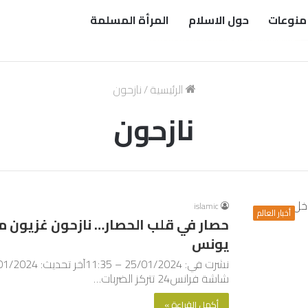
منوعات
حول الاسلام
المرأة المسلمة
الرئيسية
/
نازحون
نازحون
islamic
أخبار العالم
حصار في قلب الحصار… نازحون غزيون
يونس
شاشة فرانس24 تتركز الضربات…
أكمل القراءة »