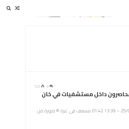
مقال
بحث
عن
عشوائي
122
0
 محاصرون داخل مستشفيات في خان
نشرت في: 25/01/2024 – 11:35آخر تحديث: 25/01/2024 – 13:39 01:42 مسعف في غزة © صورة من