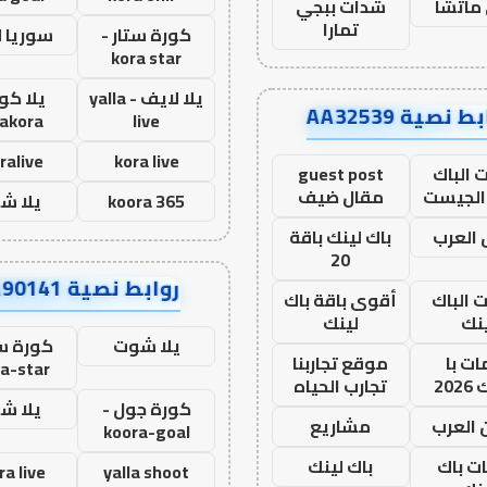
ماتشا
شدات ببجي
تمارا
كورة ستار -
سوريا 
kora star
يلا لايف - yalla
يلا كور
ط نصية AA32539
lakora
live
ralive
kora live
 الباك
guest post
الجيست
مقال ضيف
koora 365
يلا ش
العرب
باك لينك باقة
20
روابط نصية AA90141
ت الباك
أقوى باقة باك
نك
لينك
يلا شوت
كورة ست
ت با
موقع تجاربنا
a-star
20
تجارب الحياه
كورة جول -
يلا ش
 العرب
مشاريع
koora-goal
ات باك
باك لينك
ra live
yalla shoot