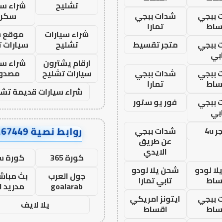
تشليح
شراء سي
 ببجي
شدات ببجي
سكرا
ساط
تمارا
شراء سيارات
موقع ش
 ببجي
متجر تقسيط
تشليح
سيارات 
بي
ارقام يشترون
شراء سي
 ببجي
شدات ببجي
سيارات تشليح
مصدو
ساط
تمارا
شراء سيارات قديمة تشل
 ببجي
فور يو ستور
بي
روابط نصية AA67449
 4u
شدات ببجي
عن طريق
الايدي
كورة 365
كورة س
ا لودو
شحن يلا لودو
جول العرب
بث مباشر
ساط
تابي تمارا
goalarab
مدريد ا
 ببجي
ايتونز امريكي
يلا لايف
ساط
اقساط