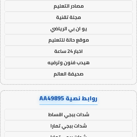
مصادر التعليم
مجلة تقنية
يو ان بي الرياضي
موقع حالة للتعليم
اخبار 24 ساعة
هيدب فنون وترفيه
صحيفة العالم
روابط نصية AA49895
شدات ببجي اقساط
شدات ببجي تمارا
شدات ببجي تمارا