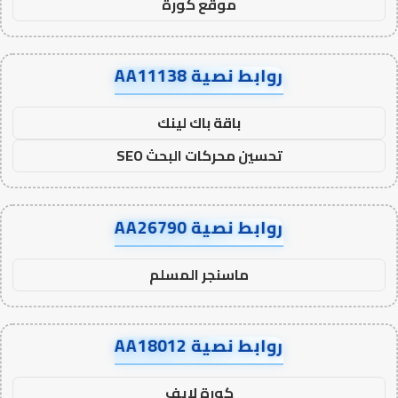
موقع كورة
روابط نصية AA11138
باقة باك لينك
تحسين محركات البحث SEO
روابط نصية AA26790
ماسنجر المسلم
روابط نصية AA18012
كورة لايف