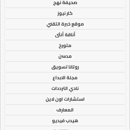
صحيفة نهج
كار نيوز
موقع خبرة التقني
أناقة أنثى
متورخ
مدسن
روتانا تسويق
مجلة الابداع
نادي الترددات
استشارات اون لاين
المعارف
هيدب فيديو