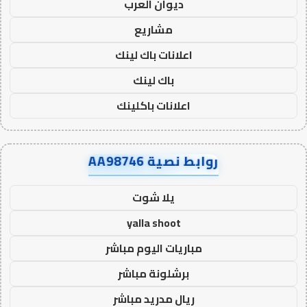
ديوان العرب
مشاريع
اعلانات باك لينك
باك لينك
اعلانات باكلينك
روابط نصية AA98746
يلا شوت
yalla shoot
مباريات اليوم مباشر
برشلونة مباشر
ريال مدريد مباشر