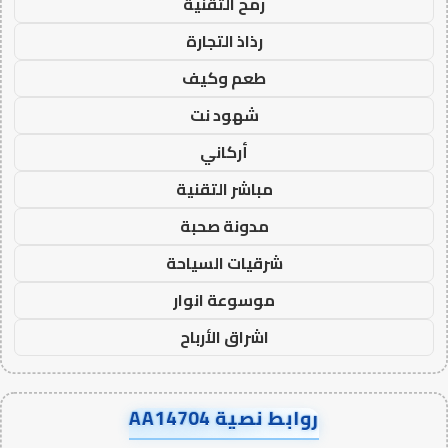
رمح التقنية
رذاذ التجارة
طعم وكيف
شهود نت
أركاني
مباشر التقنية
مدونة صحبة
شرقيات السياحة
موسوعة انوار
اشراق الأرباح
روابط نصية AA14704