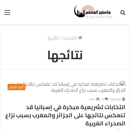
بحث
الق
عن
الرئيسية
/
نتائجها
نتائجها
أخبار العالم
144
0
islamic
انتخابات تشريعية مبكرة في إسبانيا قد
تنعكس نتائجها على الجزائر والمغرب بسبب نزاع
الصحراء الغربية