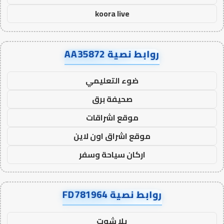
koora live
روابط نصية AA35872
ضوء التعليمي
صحيفة برق
موقع اشراقات
موقع اشراق اون لاين
اركان سياحة وسفر
روابط نصية FD781964
يلا شوت