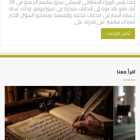
فاجأ رئيس الوزراء الاشتراكي الإسباني بيدرو سانشيز الجميع في 29
أيار/ مايو بالدعوة إلى انتخابات مبكرة في تموز/يوليو، وذلك غداة
خسارة اليسار في انتخابات محلية وإقليمية. ويتمحور السؤال الأكبر
لشركاء سانشيز على قدرته على…
أكمل القراءة »
اقرأ معنا
العلاقة
الر
العلمية
الت
بين
وال
الإمام
الم
مالك
..
والليث
كي
بن
نتر
سعد:
خبر