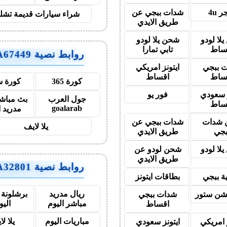
 4u
شدات ببجي عن
شراء سيارات قديمة تشل
طريق الايدي
لا لودو
شحن يلا لودو
ساط
تابي تمارا
روابط نصية AA67449
 ببجي
ايتونز امريكي
ساط
اقساط
كورة 365
كورة س
ز سعودي
فور يو
جول العرب
بث مباشر
ساط
goalarab
مدريد ا
شدات
شدات ببجي عن
يلا لايف
بجي
طريق الايدي
لا لودو
شحن لودو عن
طريق الايدي
روابط نصية AA32801
ة ببجي
بطاقات ايتونز
ريال مدريد
برشلونة 
يشن ستور
شدات ببجي
مباشر اليوم
اليو
اقساط
مباريات اليوم
يلا ل
 امريكي
ايتونز سعودي