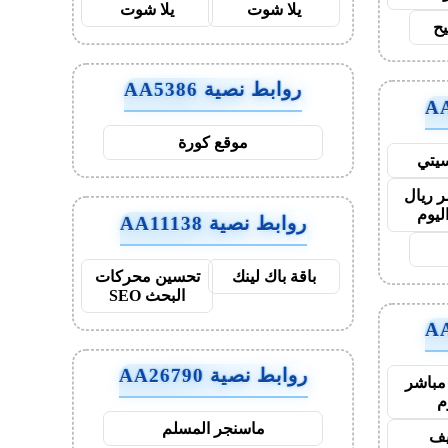
يلا شوت
يلا شوت
يح
روابط نصية AA5386
موقع كورة
يتي
 ريال
ليوم
روابط نصية AA11138
باقة باك لينك
تحسين محركات
البحث SEO
روابط نصية AA26790
مباشر
م
ماسنجر المسلم
ايف