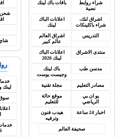
اق
شراء روابط
باقات باك لينك
نصية
شحن ي
اق
اشراق لنك،
اعلانات الباك
شراء باكلينكات
لينك
ح
التدريس
اشراق العالم
شاي 
عالم كبير
منتدى الاشراق
اعلانات الباك
لينك 2026
روابط
مدسن طب
باك لينك
وجيست بوست
خدمات
مصادر التعليم
مجلة تقنية
لينك 
يو ان بي
موقع حالة
سوق 
الرياضي
للتعليم
اعلانا
اخبار 24 ساعة
هيدب فنون
ل
وترفيه
خدمات 
صحيفة العالم
6