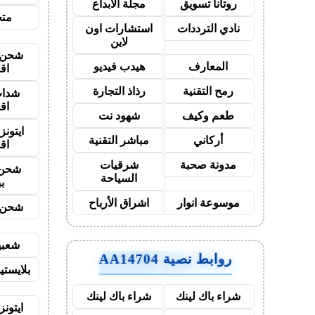
روتانا تسويق
مجلة الابداع
متجر
نادي الترددات
استشارات اون
لاين
شحن ي
المعارف
هيدب فيديو
اق
رمح التقنية
رذاذ التجارة
شدات
اق
طعم وكيف
شهود نت
ايتون
أركاني
مباشر التقنية
اق
مدونة صحبة
شرقيات
شحن 
السياحة
ب
موسوعة انوار
اشراق الأرباح
شحن ي
شعبي
روابط نصية AA14704
بلايست
شراء باك لينك
شراء باك لينك
ايتونز