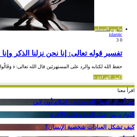
ما يهم المسلم
islamic
3
0
تفسير قوله تعالى: إنا نحن نزلنا الذكر وإنا
حفظ الله لكتابه والرد على المستهزئين قال الله تعالى: ﴿ وَقَالُوا يَا أَيُّهَا ال
أكمل القراءة »
اقرأ معنا
من
من أدبيات تحمل المسؤلية – إسلام أون لاين
أدبيات
تحمل
التوازن
التوازن بين عمل الدنيا وطلب الآخرة
المسؤلية
بين
–
عمل
كيف
كيف تشكل العبادات شخصية الإنسان؟
إسلام
الدنيا
تشكل
أون