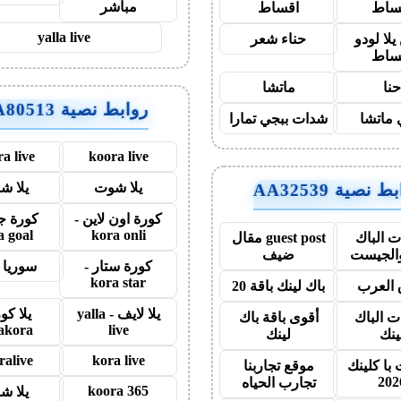
مباشر
ساط
اقساط
yalla live
لا لودو
حناء شعر
ساط
نا
ماتشا
روابط نصية AA80513
ماتشا
شدات ببجي تمارا
a live
koora live
يلا شوت
يلا ش
 نصية AA32539
كورة اون لاين -
كورة ج
a goal
kora onli
 الباك
guest post مقال
والجيست
ضيف
كورة ستار -
سوريا 
kora star
العرب
باك لينك باقة 20
يلا لايف - yalla
يلا كو
ت الباك
أقوى باقة باك
lakora
live
ينك
لينك
ralive
kora live
با كلينك
موقع تجاربنا
202
تجارب الحياه
koora 365
يلا ش