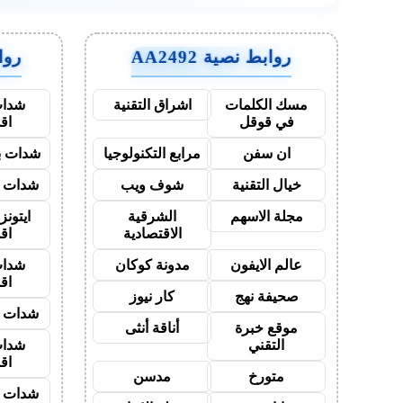
روابط نصية AA2492
روابط
مسك الكلمات
اشراق التقنية
شدات
في قوقل
اق
ان سفن
مرابع التكنولوجيا
شدات بب
خيال التقنية
شوف ويب
شدات ب
مجلة الاسهم
الشرقية
ايتون
الاقتصادية
اق
عالم الايفون
مدونة كوكان
شدات
اق
صحيفة نهج
كار نيوز
شدات ب
موقع خبرة
أناقة أنثى
التقني
شدات
اق
متورخ
مدسن
شدات ب