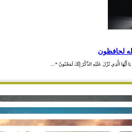
 له لحافظون
َّذِي نُزِّلَ عَلَيْهِ الذِّكْرُ إِنَّكَ لَمَجْنُونٌ *…