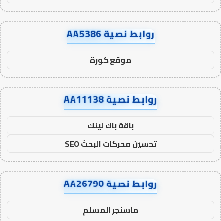
روابط نصية AA5386
موقع كورة
روابط نصية AA11138
باقة باك لينك
تحسين محركات البحث SEO
روابط نصية AA26790
ماسنجر المسلم