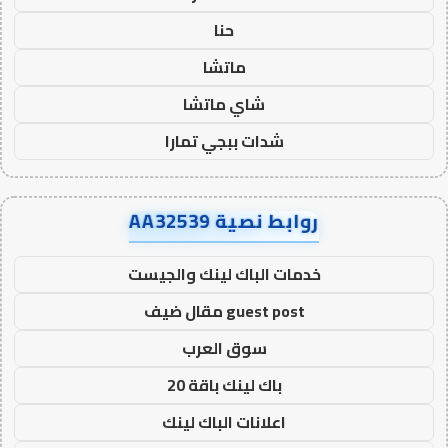
حنا
ماتشا
شاي ماتشا
شدات ببجي تمارا
روابط نصية AA32539
خدمات الباك لينك والجيست
guest post مقال ضيف
سوق العرب
باك لينك باقة 20
اعلانات الباك لينك