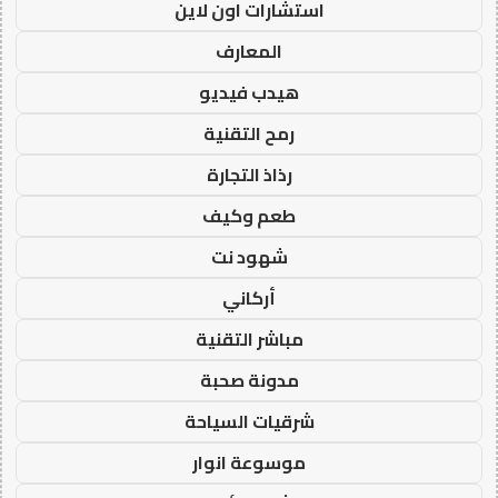
استشارات اون لاين
المعارف
هيدب فيديو
رمح التقنية
رذاذ التجارة
طعم وكيف
شهود نت
أركاني
مباشر التقنية
مدونة صحبة
شرقيات السياحة
موسوعة انوار