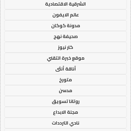
الشرقية الاقتصادية
عالم الايفون
مدونة كوكان
صحيفة نهج
كار نيوز
موقع خبرة التقني
أناقة أنثى
متورخ
مدسن
روتانا تسويق
مجلة الابداع
نادي الترددات