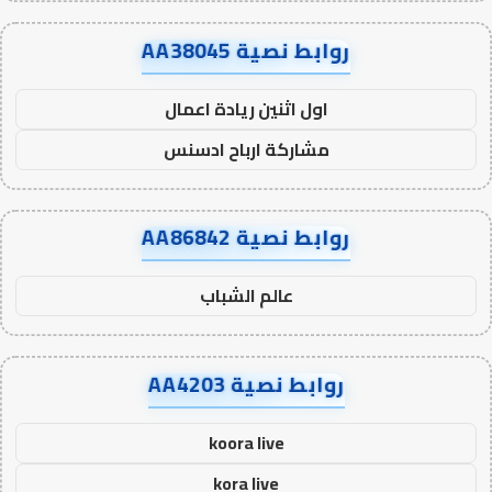
روابط نصية AA38045
اول اثنين ريادة اعمال
مشاركة ارباح ادسنس
روابط نصية AA86842
عالم الشباب
روابط نصية AA4203
koora live
kora live