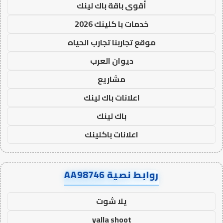
أقوى باقة باك لينك
خدمات با كلينك 2026
موقع تجاربنا تجارب الحياه
ديوان العرب
مشاريع
اعلانات باك لينك
باك لينك
اعلانات باكلينك
روابط نصية AA98746
يلا شوت
yalla shoot