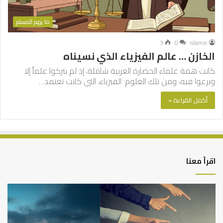
ما يهم المسلم
3
0
islamic
الخازن … عالم الفيزياء الذي نسيناه
كانت همة علماء الحضارة العربية شاملة، إذ لم يتركوا علماً إلا
وبرعوا فيه، ومن تلك العلوم: الفيزياء، التي كانت تعتمد…
أكمل القراءة »
اقرأ معنا
التوازن
كي
بين
تش
عمل
الع
الدنيا
شخ