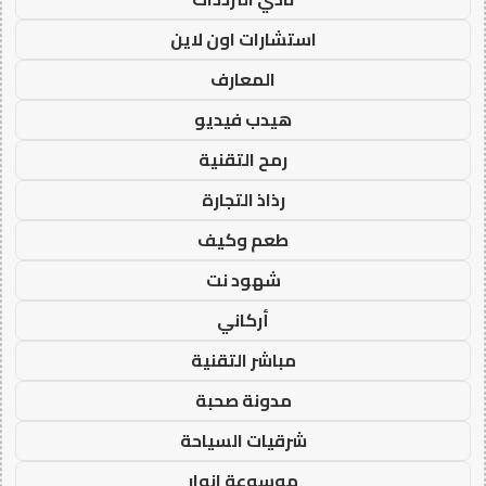
استشارات اون لاين
المعارف
هيدب فيديو
رمح التقنية
رذاذ التجارة
طعم وكيف
شهود نت
أركاني
مباشر التقنية
مدونة صحبة
شرقيات السياحة
موسوعة انوار