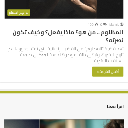
ما يهم المسلم
100
0
islamic
المظلوم .. من هو؟ ماذا يفعل؟ وكيف تكون
نصرته؟
تعد قضية “المظلوم” من القضايا الإنسانية التي تمتد جذورها عبر
تاريخ البشرية، وتبقى دائمًا موضوعًا حساسًا يعكس طبيعة
العلاقات البشرية.…
أكمل القراءة »
اقرأ معنا
من
الت