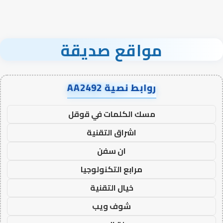
مواقع صديقة
روابط نصية AA2492
مسك الكلمات في قوقل
اشراق التقنية
ان سفن
مرابع التكنولوجيا
خيال التقنية
شوف ويب