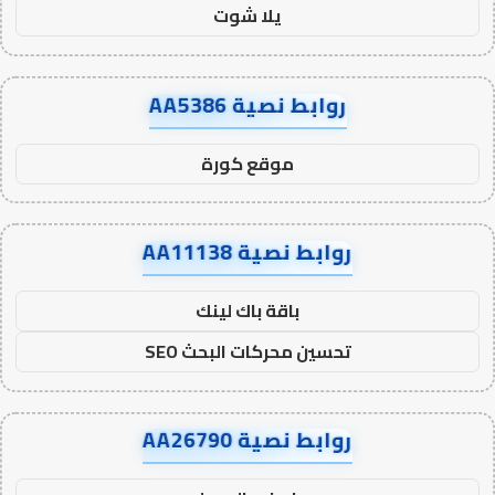
يلا شوت
روابط نصية AA5386
موقع كورة
روابط نصية AA11138
باقة باك لينك
تحسين محركات البحث SEO
روابط نصية AA26790