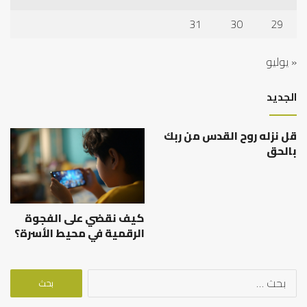
31
30
29
« يوليو
الجديد
قل نزله روح القدس من ربك
بالحق
كيف نقضي على الفجوة
الرقمية في محيط الأسرة؟
البحث
عن: