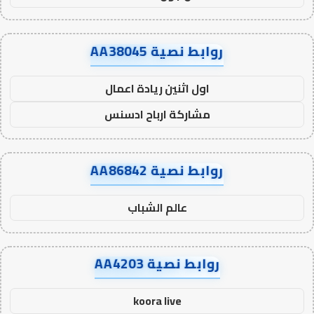
روابط نصية AA38045
اول اثنين ريادة اعمال
مشاركة ارباح ادسنس
روابط نصية AA86842
عالم الشباب
روابط نصية AA4203
koora live