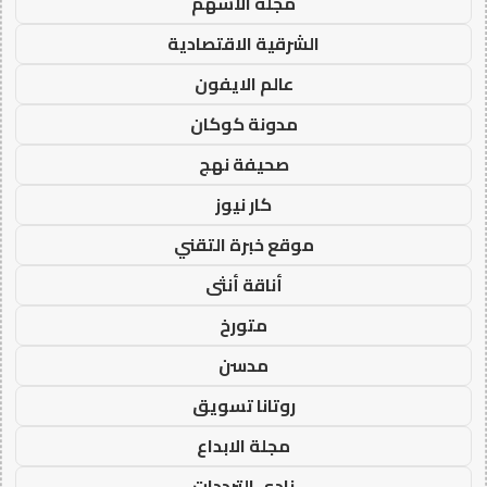
مجلة الاسهم
الشرقية الاقتصادية
عالم الايفون
مدونة كوكان
صحيفة نهج
كار نيوز
موقع خبرة التقني
أناقة أنثى
متورخ
مدسن
روتانا تسويق
مجلة الابداع
نادي الترددات