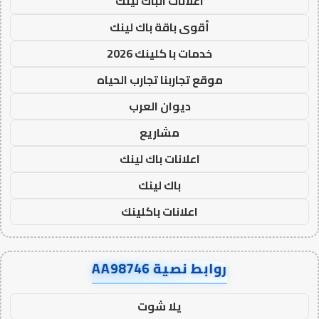
اعلانات الباك لينك
أقوى باقة باك لينك
خدمات با كلينك 2026
موقع تجاربنا تجارب الحياه
ديوان العرب
مشاريع
اعلانات باك لينك
باك لينك
اعلانات باكلينك
روابط نصية AA98746
يلا شوت