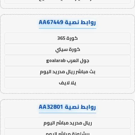
روابط نصية AA67449
كورة 365
كورة سيتي
جول العرب goalarab
بث مباشر ريال مدريد اليوم
يلا لايف
روابط نصية AA32801
ريال مدريد مباشر اليوم
برشلونة مباشر اليوم